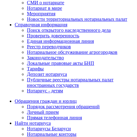
СМИ о нотариате
Нотариат в мире
Мероприятия
Новости территориальных нотариальных палат
Справочная информация
Поиск открытого наследственного дела
Проверить доверенность
Единая информационная линия
Реестр переводчиков
Нотариальное обслуживание агрогородков
Законодательство
Локальные правовые акты БНП
Тарифы
Депозит нотариуса
Публичные реестры нотариальных палат
иностранных государств
Нотариус - детям
Обращения граждан и юрлиц
Порядок рассмотрения обращений
Личный прием
Прямая телефонная линия
Найти нотариуса
Нотариусы Беларуси
Нотариальные конторы