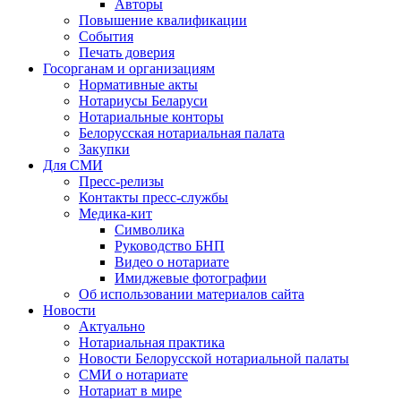
Авторы
Повышение квалификации
События
Печать доверия
Госорганам и организациям
Нормативные акты
Нотариусы Беларуси
Нотариальные конторы
Белорусская нотариальная палата
Закупки
Для СМИ
Пресс-релизы
Контакты пресс-службы
Медика-кит
Символика
Руководство БНП
Видео о нотариате
Имиджевые фотографии
Об использовании материалов сайта
Новости
Актуально
Нотариальная практика
Новости Белорусской нотариальной палаты
СМИ о нотариате
Нотариат в мире