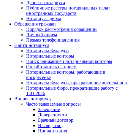
Депозит нотариуса
Публичные реестры нотариальных палат
иностранных государств
Нотариус - детям
Обращения граждан
Порядок рассмотрения обращений
Личный прием
Прямая телефонная линия
Найти нотариуса
Нотариусы Беларуси
Нотариальные конторы
Поиск ближайшей нотариальной конторы
Онлайн запись на прием
Нотариальные конторы, работающие в
воскресенье
Нотариусы Беларуси, прекратившие деятельность
Нотариальные бюро, прекратившие работу с
1.01.2026
Вопрос нотариусу
Часто задаваемые вопросы
Завещание
Доверенности
Брачный договор
Наследство
Приватизация