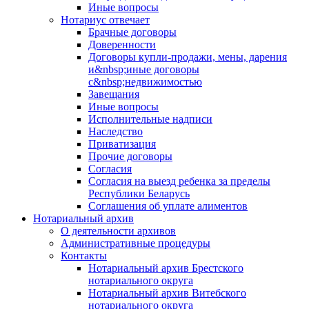
Иные вопросы
Нотариус отвечает
Брачные договоры
Доверенности
Договоры купли-продажи, мены, дарения
и&nbsp;иные договоры
с&nbsp;недвижимостью
Завещания
Иные вопросы
Исполнительные надписи
Наследство
Приватизация
Прочие договоры
Согласия
Согласия на выезд ребенка за пределы
Республики Беларусь
Соглашения об уплате алиментов
Нотариальный архив
О деятельности архивов
Административные процедуры
Контакты
Нотариальный архив Брестского
нотариального округа
Нотариальный архив Витебского
нотариального округа