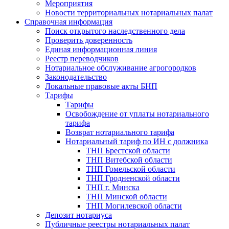
Мероприятия
Новости территориальных нотариальных палат
Справочная информация
Поиск открытого наследственного дела
Проверить доверенность
Единая информационная линия
Реестр переводчиков
Нотариальное обслуживание агрогородков
Законодательство
Локальные правовые акты БНП
Тарифы
Тарифы
Освобождение от уплаты нотариального
тарифа
Возврат нотариального тарифа
Нотариальный тариф по ИН с должника
ТНП Брестской области
ТНП Витебской области
ТНП Гомельской области
ТНП Гродненской области
ТНП г. Минска
ТНП Минской области
ТНП Могилевской области
Депозит нотариуса
Публичные реестры нотариальных палат