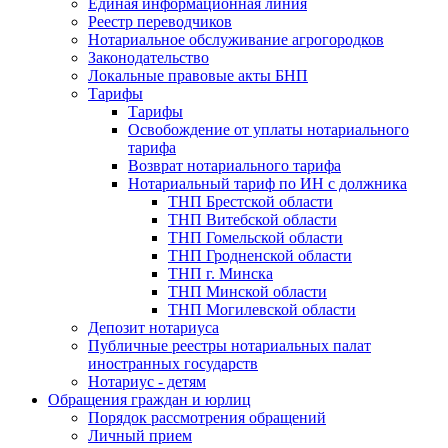
Единая информационная линия
Реестр переводчиков
Нотариальное обслуживание агрогородков
Законодательство
Локальные правовые акты БНП
Тарифы
Тарифы
Освобождение от уплаты нотариального
тарифа
Возврат нотариального тарифа
Нотариальный тариф по ИН с должника
ТНП Брестской области
ТНП Витебской области
ТНП Гомельской области
ТНП Гродненской области
ТНП г. Минска
ТНП Минской области
ТНП Могилевской области
Депозит нотариуса
Публичные реестры нотариальных палат
иностранных государств
Нотариус - детям
Обращения граждан и юрлиц
Порядок рассмотрения обращений
Личный прием