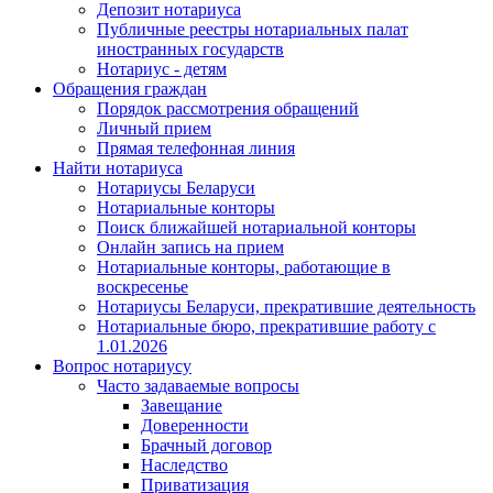
Депозит нотариуса
Публичные реестры нотариальных палат
иностранных государств
Нотариус - детям
Обращения граждан
Порядок рассмотрения обращений
Личный прием
Прямая телефонная линия
Найти нотариуса
Нотариусы Беларуси
Нотариальные конторы
Поиск ближайшей нотариальной конторы
Онлайн запись на прием
Нотариальные конторы, работающие в
воскресенье
Нотариусы Беларуси, прекратившие деятельность
Нотариальные бюро, прекратившие работу с
1.01.2026
Вопрос нотариусу
Часто задаваемые вопросы
Завещание
Доверенности
Брачный договор
Наследство
Приватизация