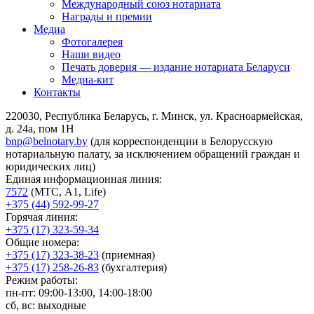
Международный союз нотариата
Награды и премии
Медиа
Фотогалерея
Наши видео
Печать доверия — издание нотариата Беларуси
Медиа-кит
Контакты
220030, Республика Беларусь, г. Минск, ул. Красноармейская,
д. 24а, пом 1Н
bnp@belnotary.by
(для корреспонденции в Белорусскую
нотариальную палату, за исключением обращений граждан и
юридических лиц)
Единая информационная линия:
7572
(МТС, A1, Life)
+375 (44) 592-99-27
Горячая линия:
+375 (17) 323-59-34
Общие номера:
+375 (17) 323-38-23
(приемная)
+375 (17) 258-26-83
(бухгалтерия)
Режим работы:
пн-пт: 09:00-13:00, 14:00-18:00
сб, вс: выходные