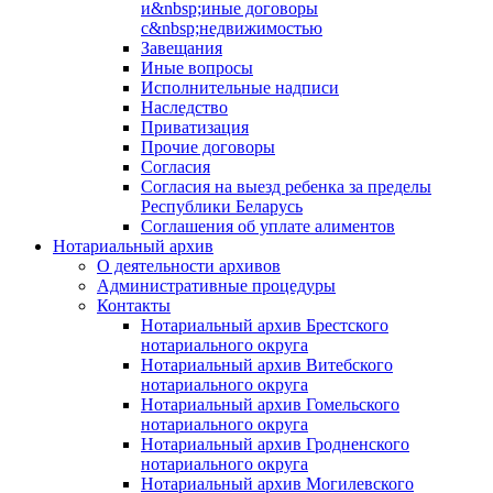
и&nbsp;иные договоры
с&nbsp;недвижимостью
Завещания
Иные вопросы
Исполнительные надписи
Наследство
Приватизация
Прочие договоры
Согласия
Согласия на выезд ребенка за пределы
Республики Беларусь
Соглашения об уплате алиментов
Нотариальный архив
О деятельности архивов
Административные процедуры
Контакты
Нотариальный архив Брестского
нотариального округа
Нотариальный архив Витебского
нотариального округа
Нотариальный архив Гомельского
нотариального округа
Нотариальный архив Гродненского
нотариального округа
Нотариальный архив Могилевского