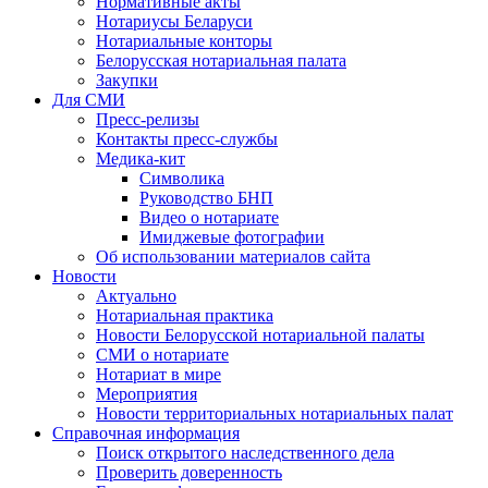
Нормативные акты
Нотариусы Беларуси
Нотариальные конторы
Белорусская нотариальная палата
Закупки
Для СМИ
Пресс-релизы
Контакты пресс-службы
Медика-кит
Символика
Руководство БНП
Видео о нотариате
Имиджевые фотографии
Об использовании материалов сайта
Новости
Актуально
Нотариальная практика
Новости Белорусской нотариальной палаты
СМИ о нотариате
Нотариат в мире
Мероприятия
Новости территориальных нотариальных палат
Справочная информация
Поиск открытого наследственного дела
Проверить доверенность