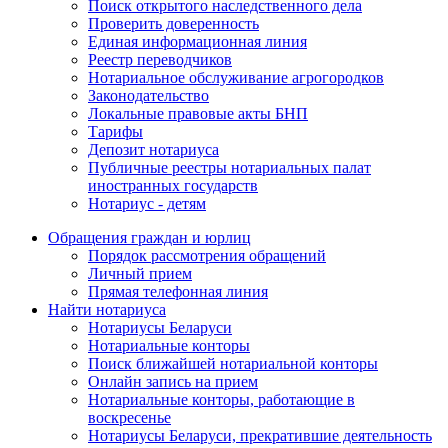
Поиск открытого наследственного дела
Проверить доверенность
Единая информационная линия
Реестр переводчиков
Нотариальное обслуживание агрогородков
Законодательство
Локальные правовые акты БНП
Тарифы
Депозит нотариуса
Публичные реестры нотариальных палат
иностранных государств
Нотариус - детям
Обращения граждан и юрлиц
Порядок рассмотрения обращений
Личный прием
Прямая телефонная линия
Найти нотариуса
Нотариусы Беларуси
Нотариальные конторы
Поиск ближайшей нотариальной конторы
Онлайн запись на прием
Нотариальные конторы, работающие в
воскресенье
Нотариусы Беларуси, прекратившие деятельность