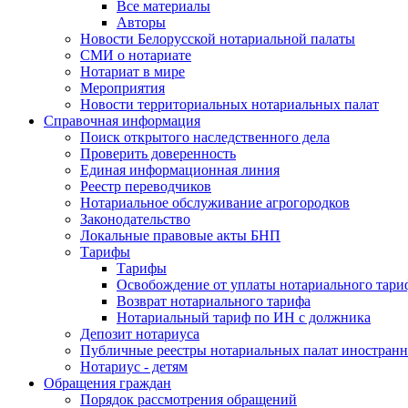
Все материалы
Авторы
Новости Белорусской нотариальной палаты
СМИ о нотариате
Нотариат в мире
Мероприятия
Новости территориальных нотариальных палат
Справочная информация
Поиск открытого наследственного дела
Проверить доверенность
Единая информационная линия
Реестр переводчиков
Нотариальное обслуживание агрогородков
Законодательство
Локальные правовые акты БНП
Тарифы
Тарифы
Освобождение от уплаты нотариального тари
Возврат нотариального тарифа
Нотариальный тариф по ИН с должника
Депозит нотариуса
Публичные реестры нотариальных палат иностранн
Нотариус - детям
Обращения граждан
Порядок рассмотрения обращений