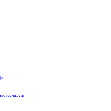
фа
ых государств