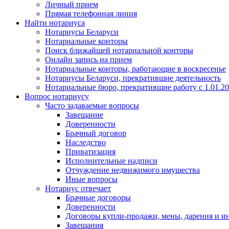
Личный прием
Прямая телефонная линия
Найти нотариуса
Нотариусы Беларуси
Нотариальные конторы
Поиск ближайшей нотариальной конторы
Онлайн запись на прием
Нотариальные конторы, работающие в воскресенье
Нотариусы Беларуси, прекратившие деятельность
Нотариальные бюро, прекратившие работу с 1.01.2
Вопрос нотариусу
Часто задаваемые вопросы
Завещание
Доверенности
Брачный договор
Наследство
Приватизация
Исполнительные надписи
Отчуждение недвижимого имущества
Иные вопросы
Нотариус отвечает
Брачные договоры
Доверенности
Договоры купли-продажи, мены, дарения и и
Завещания