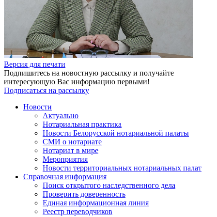
Версия для печати
Подпишитесь на новостную рассылку и получайте
интересующую Вас информацию первыми!
Подписаться на рассылку
Новости
Актуально
Нотариальная практика
Новости Белорусской нотариальной палаты
СМИ о нотариате
Нотариат в мире
Мероприятия
Новости территориальных нотариальных палат
Справочная информация
Поиск открытого наследственного дела
Проверить доверенность
Единая информационная линия
Реестр переводчиков