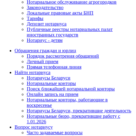
Нотариальное обслуживание агрогородков
Законодательство
Локальные правовые акты БНП
Тарифы
Депозит нотариуса
Публичные реестры нотариальных палат
иностранных государств
Нотариус - детям
Обращения граждан и юрлиц
Порядок рассмотрения обращений
Личный прием
Прямая телефонная линия
Найти нотариуса
Нотариусы Беларуси
Нотариальные конторы
Поиск ближайшей нотариальной конторы
Онлайн запись на прием
Нотариальные конторы, работающие в
воскресенье
Нотариусы Беларуси, прекратившие деятельность
Нотариальные бюро, прекратившие работу с
1.01.2026
Вопрос нотариусу
Часто задаваемые вопросы