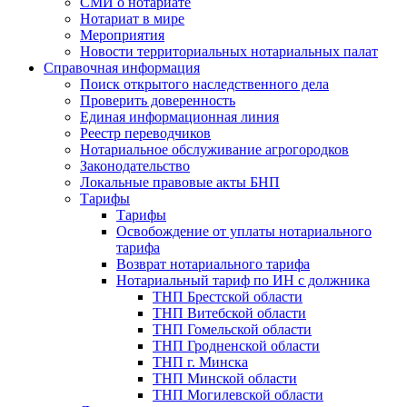
СМИ о нотариате
Нотариат в мире
Мероприятия
Новости территориальных нотариальных палат
Справочная информация
Поиск открытого наследственного дела
Проверить доверенность
Единая информационная линия
Реестр переводчиков
Нотариальное обслуживание агрогородков
Законодательство
Локальные правовые акты БНП
Тарифы
Тарифы
Освобождение от уплаты нотариального
тарифа
Возврат нотариального тарифа
Нотариальный тариф по ИН с должника
ТНП Брестской области
ТНП Витебской области
ТНП Гомельской области
ТНП Гродненской области
ТНП г. Минска
ТНП Минской области
ТНП Могилевской области