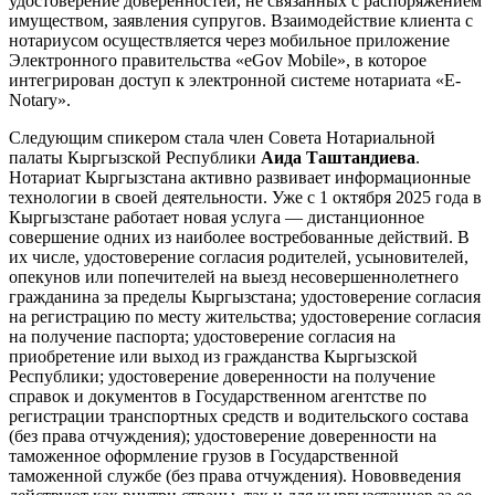
удостоверение доверенностей, не связанных с распоряжением
имуществом, заявления супругов. Взаимодействие клиента с
нотариусом осуществляется через мобильное приложение
Электронного правительства «eGov Mobile», в которое
интегрирован доступ к электронной системе нотариата «E-
Notary».
Следующим спикером стала член Совета Нотариальной
палаты Кыргызской Республики
Аида Таштандиева
.
Нотариат Кыргызстана активно развивает информационные
технологии в своей деятельности. Уже с 1 октября 2025 года в
Кыргызстане работает новая услуга — дистанционное
совершение одних из наиболее востребованные действий. В
их числе, удостоверение согласия родителей, усыновителей,
опекунов или попечителей на выезд несовершеннолетнего
гражданина за пределы Кыргызстана; удостоверение согласия
на регистрацию по месту жительства; удостоверение согласия
на получение паспорта; удостоверение согласия на
приобретение или выход из гражданства Кыргызской
Республики; удостоверение доверенности на получение
справок и документов в Государственном агентстве по
регистрации транспортных средств и водительского состава
(без права отчуждения); удостоверение доверенности на
таможенное оформление грузов в Государственной
таможенной службе (без права отчуждения). Нововведения