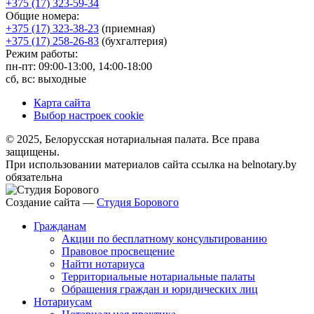
+375 (17) 323-59-34
Общие номера:
+375 (17) 323-38-23
(приемная)
+375 (17) 258-26-83
(бухгалтерия)
Режим работы:
пн-пт: 09:00-13:00, 14:00-18:00
сб, вс: выходные
Карта сайта
Выбор настроек cookie
© 2025, Белорусская нотариальная палата. Все права
защищены.
При использовании материалов сайта ссылка на belnotary.by
обязательна
Создание сайта —
Студия Борового
Гражданам
Акции по бесплатному консультированию
Правовое просвещение
Найти нотариуса
Территориальные нотариальные палаты
Обращения граждан и юридических лиц
Нотариусам