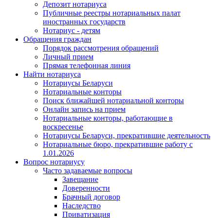
Депозит нотариуса
Публичные реестры нотариальных палат
иностранных государств
Нотариус - детям
Обращения граждан
Порядок рассмотрения обращений
Личный прием
Прямая телефонная линия
Найти нотариуса
Нотариусы Беларуси
Нотариальные конторы
Поиск ближайшей нотариальной конторы
Онлайн запись на прием
Нотариальные конторы, работающие в
воскресенье
Нотариусы Беларуси, прекратившие деятельность
Нотариальные бюро, прекратившие работу с
1.01.2026
Вопрос нотариусу
Часто задаваемые вопросы
Завещание
Доверенности
Брачный договор
Наследство
Приватизация