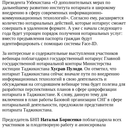
Президента Узбекистана «О дополнительных мерах по
дальнейшему развитию института нотариата и широкому
внедрению в сферу современных информационно-
коммуникационных технологий». Согласно ему, расширяется
количество нотариальных действий, которые нотариус сможет
совершать в удаленном формате. А уже с начала следующего
года будет упрощен порядок получения нотариальных услуг:
вместо предъявления паспорта граждан будут
идентифицировать с помощью системы Face-ID.
За интересные и содержательные выступления участников
вебинара поблагодарил государственный нотариус Главной
государственной нотариальной конторы Министерства
юстиции Таджикистана
Хусрав Пулоди
. Он отметил, что
нотариат Таджикистана сейчас вначале пути по внедрению
информационных технологий в свою деятельность и
обсуждаемая на сегодняшнем вебинаре тема будет полезна для
разработки перспективных планов в сфере циврофизации
нотариата в Таджикистане. К слову, данную тему для
включения в план работы Базовой организации СНГ в сфере
нотариальной деятельности, предложили представители
нотариата Таджикистана.
Председатель БНП
Наталья Борисенко
поблагодарила всех
участников за плодотворную работу и анонсировала