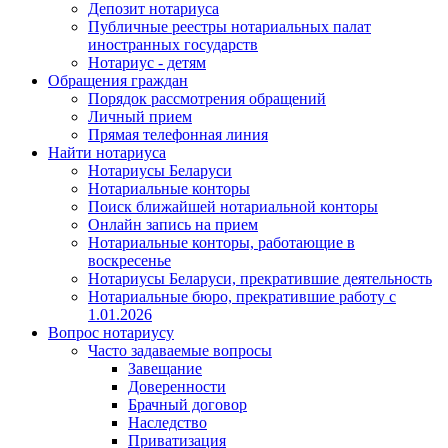
Депозит нотариуса
Публичные реестры нотариальных палат
иностранных государств
Нотариус - детям
Обращения граждан
Порядок рассмотрения обращений
Личный прием
Прямая телефонная линия
Найти нотариуса
Нотариусы Беларуси
Нотариальные конторы
Поиск ближайшей нотариальной конторы
Онлайн запись на прием
Нотариальные конторы, работающие в
воскресенье
Нотариусы Беларуси, прекратившие деятельность
Нотариальные бюро, прекратившие работу с
1.01.2026
Вопрос нотариусу
Часто задаваемые вопросы
Завещание
Доверенности
Брачный договор
Наследство
Приватизация