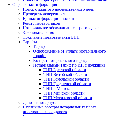
Справочная информация
Поиск открытого наследственного дела
Проверить доверенность
Единая информационная линия
Реестр переводчиков
Нотариальное обслуживание агрогородков
Законодательство
Локальные правовые акты БНП
Тарифы
Тарифы
Освобождение от уплаты нотариального
тарифа
Возврат нотариального тарифа
Нотариальный тариф по ИН с должника
ТНП Брестской области
ТНП Витебской области
ТНП Гомельской области
ТНП Гродненской области
ТНП г. Минска
ТНП Минской области
ТНП Могилевской области
Депозит нотариуса
Публичные реестры нотариальных палат
иностранных государств