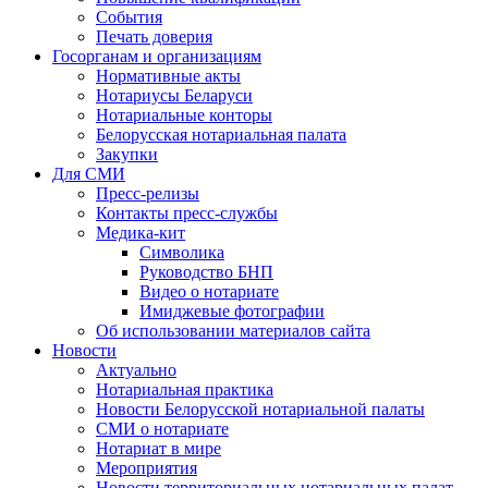
События
Печать доверия
Госорганам и организациям
Нормативные акты
Нотариусы Беларуси
Нотариальные конторы
Белорусская нотариальная палата
Закупки
Для СМИ
Пресс-релизы
Контакты пресс-службы
Медика-кит
Символика
Руководство БНП
Видео о нотариате
Имиджевые фотографии
Об использовании материалов сайта
Новости
Актуально
Нотариальная практика
Новости Белорусской нотариальной палаты
СМИ о нотариате
Нотариат в мире
Мероприятия
Новости территориальных нотариальных палат