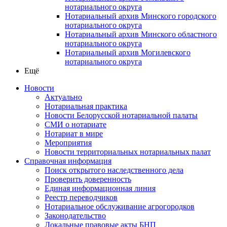
нотариального округа
Нотариальный архив Минского городского
нотариального округа
Нотариальный архив Минского областного
нотариального округа
Нотариальный архив Могилевского
нотариального округа
Ещё
Новости
Актуально
Нотариальная практика
Новости Белорусской нотариальной палаты
СМИ о нотариате
Нотариат в мире
Мероприятия
Новости территориальных нотариальных палат
Справочная информация
Поиск открытого наследственного дела
Проверить доверенность
Единая информационная линия
Реестр переводчиков
Нотариальное обслуживание агрогородков
Законодательство
Локальные правовые акты БНП