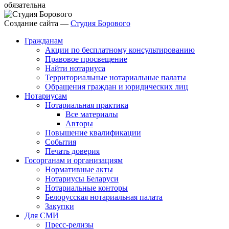
обязательна
Создание сайта —
Студия Борового
Гражданам
Акции по бесплатному консультированию
Правовое просвещение
Найти нотариуса
Территориальные нотариальные палаты
Обращения граждан и юридических лиц
Нотариусам
Нотариальная практика
Все материалы
Авторы
Повышение квалификации
События
Печать доверия
Госорганам и организациям
Нормативные акты
Нотариусы Беларуси
Нотариальные конторы
Белорусская нотариальная палата
Закупки
Для СМИ
Пресс-релизы