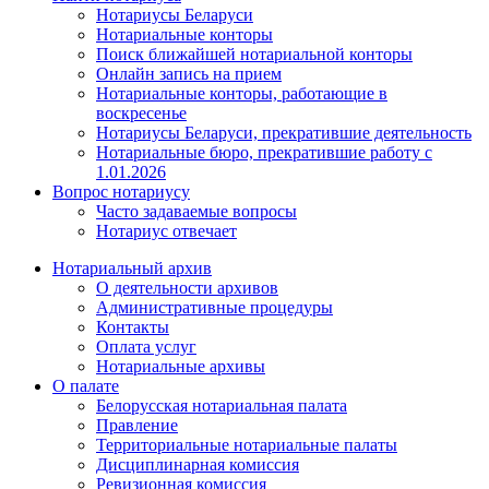
Нотариусы Беларуси
Нотариальные конторы
Поиск ближайшей нотариальной конторы
Онлайн запись на прием
Нотариальные конторы, работающие в
воскресенье
Нотариусы Беларуси, прекратившие деятельность
Нотариальные бюро, прекратившие работу с
1.01.2026
Вопрос нотариусу
Часто задаваемые вопросы
Нотариус отвечает
Нотариальный архив
О деятельности архивов
Административные процедуры
Контакты
Оплата услуг
Нотариальные архивы
О палате
Белорусская нотариальная палата
Правление
Территориальные нотариальные палаты
Дисциплинарная комиссия
Ревизионная комиссия