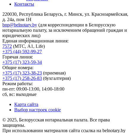
Контакты
220030, Республика Беларусь, г. Минск, ул. Красноармейская,
д. 24а, пом 1Н
bnp@belnotary.by
(для корреспонденции в Белорусскую
нотариальную палату, за исключением обращений граждан и
юридических лиц)
Единая информационная линия:
7572
(МТС, A1, Life)
+375 (44) 592-99-27
Горячая линия:
+375 (17) 323-59-34
Общие номера:
+375 (17) 323-38-23
(приемная)
+375 (17) 258-26-83
(бухгалтерия)
Режим работы:
пн-пт: 09:00-13:00, 14:00-18:00
сб, вс: выходные
Карта сайта
Выбор настроек cookie
© 2025, Белорусская нотариальная палата. Все права
защищены.
При использовании материалов сайта ссылка на belnotary.by