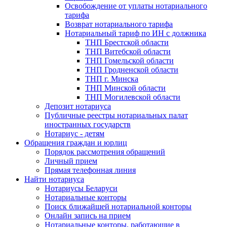
Освобождение от уплаты нотариального
тарифа
Возврат нотариального тарифа
Нотариальный тариф по ИН с должника
ТНП Брестской области
ТНП Витебской области
ТНП Гомельской области
ТНП Гродненской области
ТНП г. Минска
ТНП Минской области
ТНП Могилевской области
Депозит нотариуса
Публичные реестры нотариальных палат
иностранных государств
Нотариус - детям
Обращения граждан и юрлиц
Порядок рассмотрения обращений
Личный прием
Прямая телефонная линия
Найти нотариуса
Нотариусы Беларуси
Нотариальные конторы
Поиск ближайшей нотариальной конторы
Онлайн запись на прием
Нотариальные конторы, работающие в