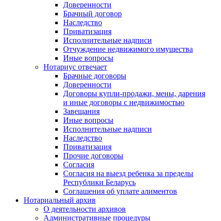
Доверенности
Брачный договор
Наследство
Приватизация
Исполнительные надписи
Отчуждение недвижимого имущества
Иные вопросы
Нотариус отвечает
Брачные договоры
Доверенности
Договоры купли-продажи, мены, дарения
и иные договоры с недвижимостью
Завещания
Иные вопросы
Исполнительные надписи
Наследство
Приватизация
Прочие договоры
Согласия
Согласия на выезд ребенка за пределы
Республики Беларусь
Соглашения об уплате алиментов
Нотариальный архив
О деятельности архивов
Административные процедуры