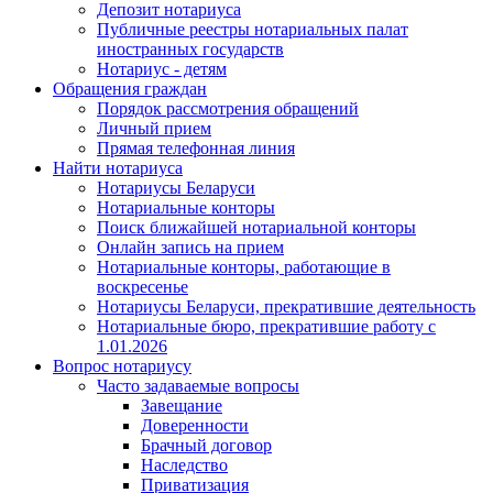
Депозит нотариуса
Публичные реестры нотариальных палат
иностранных государств
Нотариус - детям
Обращения граждан
Порядок рассмотрения обращений
Личный прием
Прямая телефонная линия
Найти нотариуса
Нотариусы Беларуси
Нотариальные конторы
Поиск ближайшей нотариальной конторы
Онлайн запись на прием
Нотариальные конторы, работающие в
воскресенье
Нотариусы Беларуси, прекратившие деятельность
Нотариальные бюро, прекратившие работу с
1.01.2026
Вопрос нотариусу
Часто задаваемые вопросы
Завещание
Доверенности
Брачный договор
Наследство
Приватизация