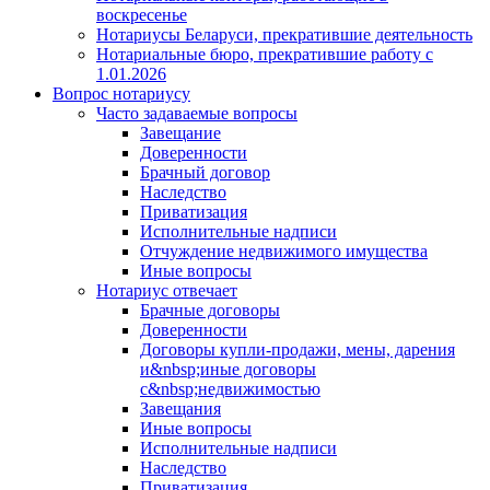
воскресенье
Нотариусы Беларуси, прекратившие деятельность
Нотариальные бюро, прекратившие работу с
1.01.2026
Вопрос нотариусу
Часто задаваемые вопросы
Завещание
Доверенности
Брачный договор
Наследство
Приватизация
Исполнительные надписи
Отчуждение недвижимого имущества
Иные вопросы
Нотариус отвечает
Брачные договоры
Доверенности
Договоры купли-продажи, мены, дарения
и&nbsp;иные договоры
с&nbsp;недвижимостью
Завещания
Иные вопросы
Исполнительные надписи
Наследство
Приватизация