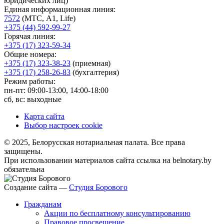
юридических лиц)
Единая информационная линия:
7572
(МТС, A1, Life)
+375 (44) 592-99-27
Горячая линия:
+375 (17) 323-59-34
Общие номера:
+375 (17) 323-38-23
(приемная)
+375 (17) 258-26-83
(бухгалтерия)
Режим работы:
пн-пт: 09:00-13:00, 14:00-18:00
сб, вс: выходные
Карта сайта
Выбор настроек cookie
© 2025, Белорусская нотариальная палата. Все права
защищены.
При использовании материалов сайта ссылка на belnotary.by
обязательна
Создание сайта —
Студия Борового
Гражданам
Акции по бесплатному консультированию
Правовое просвещение