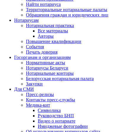
Найти нотариуса
Территориальные нотариальные палаты
Обращения граждан и юридических лиц
Нотариусам
Нотариальная практика
Все материалы
Авторы
Повышение квалификации
События
Печать доверия
Госорганам и организациям
Нормативные акты
Нотариусы Беларуси
Нотариальные конторы
Белорусская нотариальная палата
Закупки
Для СМИ
Пресс-релизы
Контакты пресс-службы
Медика-кит
Символика
Руководство БНП
Видео о нотариате
Имиджевые фотографии
Об использовании материалов сайта