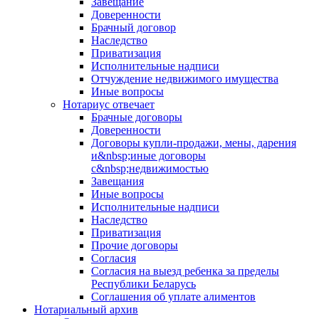
Завещание
Доверенности
Брачный договор
Наследство
Приватизация
Исполнительные надписи
Отчуждение недвижимого имущества
Иные вопросы
Нотариус отвечает
Брачные договоры
Доверенности
Договоры купли-продажи, мены, дарения
и&nbsp;иные договоры
с&nbsp;недвижимостью
Завещания
Иные вопросы
Исполнительные надписи
Наследство
Приватизация
Прочие договоры
Согласия
Согласия на выезд ребенка за пределы
Республики Беларусь
Соглашения об уплате алиментов
Нотариальный архив