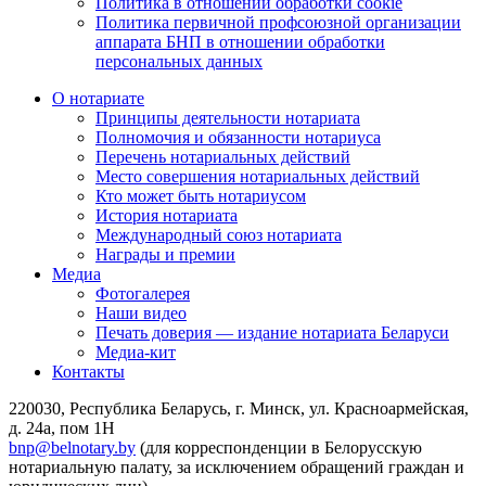
Политика в отношении обработки cookie
Политика первичной профсоюзной организации
аппарата БНП в отношении обработки
персональных данных
О нотариате
Принципы деятельности нотариата
Полномочия и обязанности нотариуса
Перечень нотариальных действий
Место совершения нотариальных действий
Кто может быть нотариусом
История нотариата
Международный союз нотариата
Награды и премии
Медиа
Фотогалерея
Наши видео
Печать доверия — издание нотариата Беларуси
Медиа-кит
Контакты
220030, Республика Беларусь, г. Минск, ул. Красноармейская,
д. 24а, пом 1Н
bnp@belnotary.by
(для корреспонденции в Белорусскую
нотариальную палату, за исключением обращений граждан и