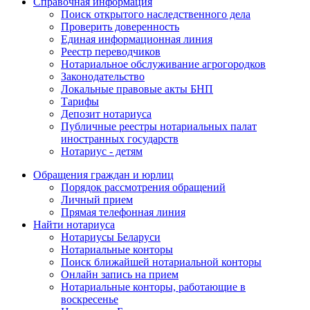
Справочная информация
Поиск открытого наследственного дела
Проверить доверенность
Единая информационная линия
Реестр переводчиков
Нотариальное обслуживание агрогородков
Законодательство
Локальные правовые акты БНП
Тарифы
Депозит нотариуса
Публичные реестры нотариальных палат
иностранных государств
Нотариус - детям
Обращения граждан и юрлиц
Порядок рассмотрения обращений
Личный прием
Прямая телефонная линия
Найти нотариуса
Нотариусы Беларуси
Нотариальные конторы
Поиск ближайшей нотариальной конторы
Онлайн запись на прием
Нотариальные конторы, работающие в
воскресенье