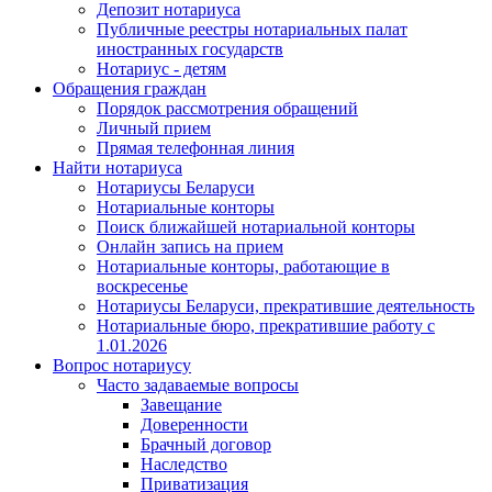
Депозит нотариуса
Публичные реестры нотариальных палат
иностранных государств
Нотариус - детям
Обращения граждан
Порядок рассмотрения обращений
Личный прием
Прямая телефонная линия
Найти нотариуса
Нотариусы Беларуси
Нотариальные конторы
Поиск ближайшей нотариальной конторы
Онлайн запись на прием
Нотариальные конторы, работающие в
воскресенье
Нотариусы Беларуси, прекратившие деятельность
Нотариальные бюро, прекратившие работу с
1.01.2026
Вопрос нотариусу
Часто задаваемые вопросы
Завещание
Доверенности
Брачный договор
Наследство
Приватизация