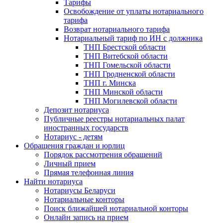
Тарифы
Освобождение от уплаты нотариального
тарифа
Возврат нотариального тарифа
Нотариальный тариф по ИН с должника
ТНП Брестской области
ТНП Витебской области
ТНП Гомельской области
ТНП Гродненской области
ТНП г. Минска
ТНП Минской области
ТНП Могилевской области
Депозит нотариуса
Публичные реестры нотариальных палат
иностранных государств
Нотариус - детям
Обращения граждан и юрлиц
Порядок рассмотрения обращений
Личный прием
Прямая телефонная линия
Найти нотариуса
Нотариусы Беларуси
Нотариальные конторы
Поиск ближайшей нотариальной конторы
Онлайн запись на прием