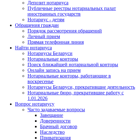
Депозит нотариуса
Публичные реестры нотариальных палат
иностранных государств
Нотариус - детям
Обращения граждан
Порядок рассмотрения обращений
Личный прием
Прямая телефонная линия
Найти нотариуса
Нотариусы Беларуси
Нотариальные конторы
Поиск ближайшей нотариальной конторы
Онлайн запись на прием
Нотариальные конторы, работающие в
воскресенье
Нотариусы Беларуси, прекратившие деятельность
Нотариальные бюро, прекратившие работу с
1.01.2026
Вопрос нотариусу
Часто задаваемые вопросы
Завещание
Доверенности
Брачный договор
Наследство
Приватизация