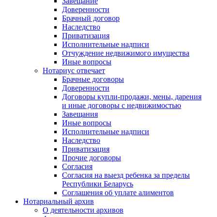
Завещание
Доверенности
Брачный договор
Наследство
Приватизация
Исполнительные надписи
Отчуждение недвижимого имущества
Иные вопросы
Нотариус отвечает
Брачные договоры
Доверенности
Договоры купли-продажи, мены, дарения
и иные договоры с недвижимостью
Завещания
Иные вопросы
Исполнительные надписи
Наследство
Приватизация
Прочие договоры
Согласия
Согласия на выезд ребенка за пределы
Республики Беларусь
Соглашения об уплате алиментов
Нотариальный архив
О деятельности архивов