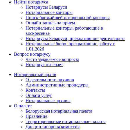
Найти нотариуса
Нотариусы Беларуси
Нотариальные конторы
Поиск ближайшей нотариальной конторы
Онлайн запись на прием
Нотариальные конторы, работающие в
воскресенье
Нотариусы Беларуси, прекратившие деятельность
Нотариальные бюро, прекратившие работу с
1.01.2026
Вопрос нотариусу
Часто задаваемые вопросы
Нотариус отвечает
Нотариальный архив
О деятельности архивов
Административные процедуры
Контакты
Оплата услуг
Нотариальные архивы
О палате
Белорусская нотариальная палата
Правление
Территориальные нотариальные палаты
Дисциплинарная комиссия