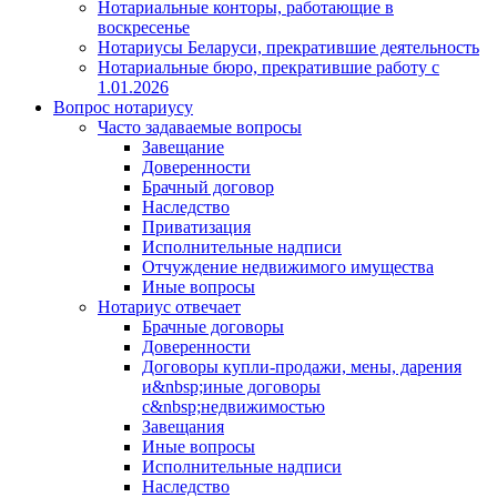
Нотариальные конторы, работающие в
воскресенье
Нотариусы Беларуси, прекратившие деятельность
Нотариальные бюро, прекратившие работу с
1.01.2026
Вопрос нотариусу
Часто задаваемые вопросы
Завещание
Доверенности
Брачный договор
Наследство
Приватизация
Исполнительные надписи
Отчуждение недвижимого имущества
Иные вопросы
Нотариус отвечает
Брачные договоры
Доверенности
Договоры купли-продажи, мены, дарения
и&nbsp;иные договоры
с&nbsp;недвижимостью
Завещания
Иные вопросы
Исполнительные надписи
Наследство