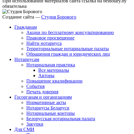
При использовании материалов сайта ссылка на belnotary.by
обязательна
Создание сайта —
Студия Борового
Гражданам
Акции по бесплатному консультированию
Правовое просвещение
Найти нотариуса
Территориальные нотариальные палаты
Обращения граждан и юридических лиц
Нотариусам
Нотариальная практика
Все материалы
Авторы
Повышение квалификации
События
Печать доверия
Госорганам и организациям
Нормативные акты
Нотариусы Беларуси
Нотариальные конторы
Белорусская нотариальная палата
Закупки
Для СМИ