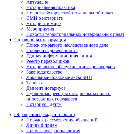
Актуально
Нотариальная практика
Новости Белорусской нотариальной палаты
СМИ о нотариате
Нотариат в мире
Мероприятия
Новости территориальных нотариальных палат
Справочная информация
Поиск открытого наследственного дела
Проверить доверенность
Единая информационная линия
Реестр переводчиков
Нотариальное обслуживание агрогородков
Законодательство
Локальные правовые акты БНП
Тарифы
Депозит нотариуса
Публичные реестры нотариальных палат
иностранных государств
Нотариус - детям
Обращения граждан и юрлиц
Порядок рассмотрения обращений
Личный прием
Прямая телефонная линия