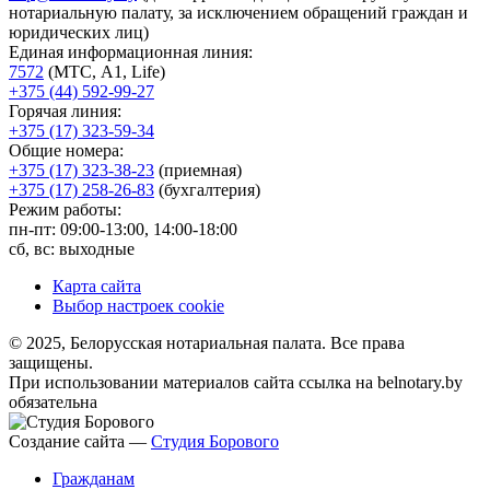
нотариальную палату, за исключением обращений граждан и
юридических лиц)
Единая информационная линия:
7572
(МТС, A1, Life)
+375 (44) 592-99-27
Горячая линия:
+375 (17) 323-59-34
Общие номера:
+375 (17) 323-38-23
(приемная)
+375 (17) 258-26-83
(бухгалтерия)
Режим работы:
пн-пт: 09:00-13:00, 14:00-18:00
сб, вс: выходные
Карта сайта
Выбор настроек cookie
© 2025, Белорусская нотариальная палата. Все права
защищены.
При использовании материалов сайта ссылка на belnotary.by
обязательна
Создание сайта —
Студия Борового
Гражданам