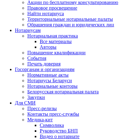
Акции по бесплатному консультированию
Правовое просвещение
Найти нотариуса
Территориальные нотариальные палаты
Обращения граждан и юридических лиц
Нотариусам
Нотариальная практика
Все материалы
Авторы
Повышение квалификации
События
Печать доверия
Госорганам и организациям
Нормативные акты
Нотариусы Беларуси
Нотариальные конторы
Белорусская нотариальная палата
Закупки
Для СМИ
Пресс-релизы
Контакты пресс-службы
Медика-кит
Символика
Руководство БНП
Видео о нотариате