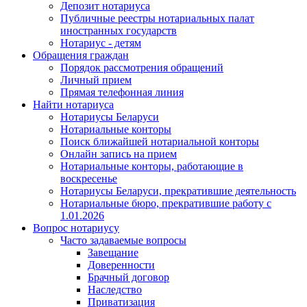
Депозит нотариуса
Публичные реестры нотариальных палат
иностранных государств
Нотариус - детям
Обращения граждан
Порядок рассмотрения обращений
Личный прием
Прямая телефонная линия
Найти нотариуса
Нотариусы Беларуси
Нотариальные конторы
Поиск ближайшей нотариальной конторы
Онлайн запись на прием
Нотариальные конторы, работающие в
воскресенье
Нотариусы Беларуси, прекратившие деятельность
Нотариальные бюро, прекратившие работу с
1.01.2026
Вопрос нотариусу
Часто задаваемые вопросы
Завещание
Доверенности
Брачный договор
Наследство
Приватизация