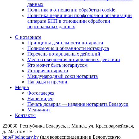
данных
Политика в отношении обработки cookie
Политика первичной профсоюзной организации
аппарата БНП в отношении обработки
персональных данных
О нотариате
Принципы деятельности нотариата
Полномочия и обязанности нотариуса
Перечень нотариальных действий
Место совершения нотариальных действий
Кто может быть нотариусом
История нотариата
Международный союз нотариата
Награды и премии
Медиа
Фотогалерея
Наши видео
Печать доверия — издание нотариата Беларуси
Медиа-кит
Контакты
220030, Республика Беларусь, г. Минск, ул. Красноармейская,
д. 24а, пом 1Н
bnp@belnotary.by
(для корреспонденции в Белорусскую