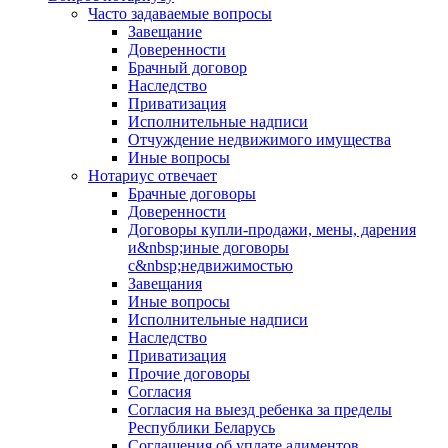
Часто задаваемые вопросы
Завещание
Доверенности
Брачный договор
Наследство
Приватизация
Исполнительные надписи
Отчуждение недвижимого имущества
Иные вопросы
Нотариус отвечает
Брачные договоры
Доверенности
Договоры купли-продажи, мены, дарения
и&nbsp;иные договоры
с&nbsp;недвижимостью
Завещания
Иные вопросы
Исполнительные надписи
Наследство
Приватизация
Прочие договоры
Согласия
Согласия на выезд ребенка за пределы
Республики Беларусь
Соглашения об уплате алиментов