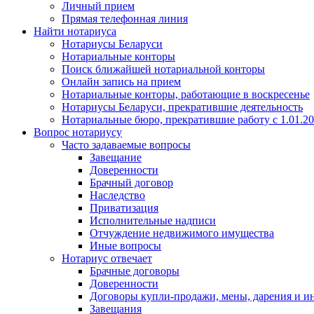
Личный прием
Прямая телефонная линия
Найти нотариуса
Нотариусы Беларуси
Нотариальные конторы
Поиск ближайшей нотариальной конторы
Онлайн запись на прием
Нотариальные конторы, работающие в воскресенье
Нотариусы Беларуси, прекратившие деятельность
Нотариальные бюро, прекратившие работу с 1.01.2
Вопрос нотариусу
Часто задаваемые вопросы
Завещание
Доверенности
Брачный договор
Наследство
Приватизация
Исполнительные надписи
Отчуждение недвижимого имущества
Иные вопросы
Нотариус отвечает
Брачные договоры
Доверенности
Договоры купли-продажи, мены, дарения и и
Завещания