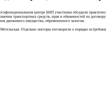
огофункциональном центре БНП участники обсудили практическ
ошении транспортных средств, прав и обязанностей по договору
тром движимого имущества, обремененного залогом.
етельская. Отдельно лекторы поговорили о порядке истребован