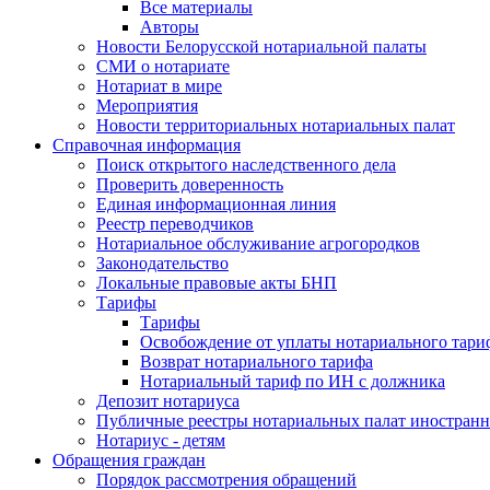
Все материалы
Авторы
Новости Белорусской нотариальной палаты
СМИ о нотариате
Нотариат в мире
Мероприятия
Новости территориальных нотариальных палат
Справочная информация
Поиск открытого наследственного дела
Проверить доверенность
Единая информационная линия
Реестр переводчиков
Нотариальное обслуживание агрогородков
Законодательство
Локальные правовые акты БНП
Тарифы
Тарифы
Освобождение от уплаты нотариального тари
Возврат нотариального тарифа
Нотариальный тариф по ИН с должника
Депозит нотариуса
Публичные реестры нотариальных палат иностранн
Нотариус - детям
Обращения граждан
Порядок рассмотрения обращений