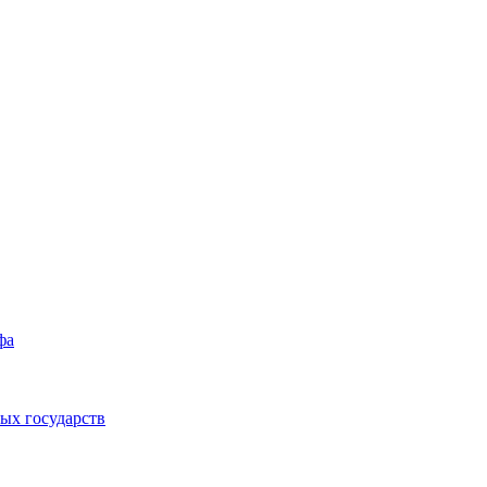
фа
ых государств