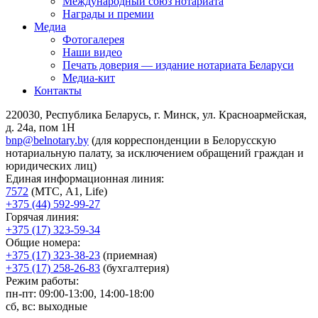
Международный союз нотариата
Награды и премии
Медиа
Фотогалерея
Наши видео
Печать доверия — издание нотариата Беларуси
Медиа-кит
Контакты
220030, Республика Беларусь, г. Минск, ул. Красноармейская,
д. 24а, пом 1Н
bnp@belnotary.by
(для корреспонденции в Белорусскую
нотариальную палату, за исключением обращений граждан и
юридических лиц)
Единая информационная линия:
7572
(МТС, A1, Life)
+375 (44) 592-99-27
Горячая линия:
+375 (17) 323-59-34
Общие номера:
+375 (17) 323-38-23
(приемная)
+375 (17) 258-26-83
(бухгалтерия)
Режим работы:
пн-пт: 09:00-13:00, 14:00-18:00
сб, вс: выходные