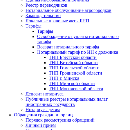
Реестр переводчиков
Нотариальное обслуживание агрогородков
Законодательство
Локальные правовые акты БНП
Тарифы
Тарифы
Освобождение от уплаты нотариального
тарифа
Возврат нотариального тарифа
Нотариальный тариф по ИН с должника
ТНП Брестской области
ТНП Витебской области
ТНП Гомельской области
ТНП Гродненской области
ТНП г. Минска
ТНП Минской области
ТНП Могилевской области
Депозит нотариуса
Публичные реестры нотариальных палат
иностранных государств
Нотариус - детям
Обращения граждан и юрлиц
Порядок рассмотрения обращений
Личный прием