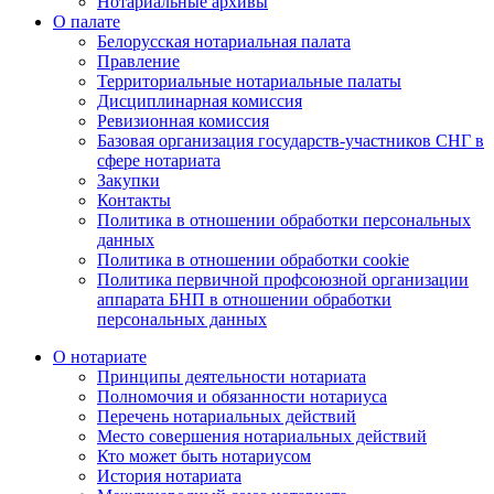
Нотариальные архивы
О палате
Белорусская нотариальная палата
Правление
Территориальные нотариальные палаты
Дисциплинарная комиссия
Ревизионная комиссия
Базовая организация государств-участников СНГ в
сфере нотариата
Закупки
Контакты
Политика в отношении обработки персональных
данных
Политика в отношении обработки cookie
Политика первичной профсоюзной организации
аппарата БНП в отношении обработки
персональных данных
О нотариате
Принципы деятельности нотариата
Полномочия и обязанности нотариуса
Перечень нотариальных действий
Место совершения нотариальных действий
Кто может быть нотариусом
История нотариата