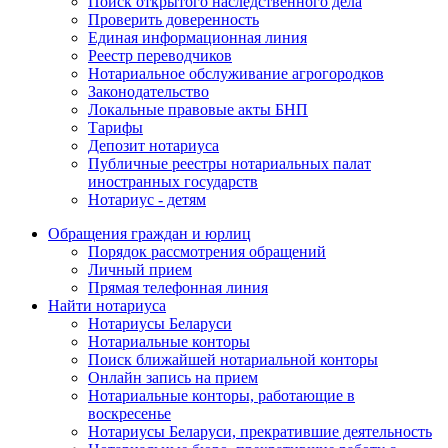
Поиск открытого наследственного дела
Проверить доверенность
Единая информационная линия
Реестр переводчиков
Нотариальное обслуживание агрогородков
Законодательство
Локальные правовые акты БНП
Тарифы
Депозит нотариуса
Публичные реестры нотариальных палат
иностранных государств
Нотариус - детям
Обращения граждан и юрлиц
Порядок рассмотрения обращений
Личный прием
Прямая телефонная линия
Найти нотариуса
Нотариусы Беларуси
Нотариальные конторы
Поиск ближайшей нотариальной конторы
Онлайн запись на прием
Нотариальные конторы, работающие в
воскресенье
Нотариусы Беларуси, прекратившие деятельность