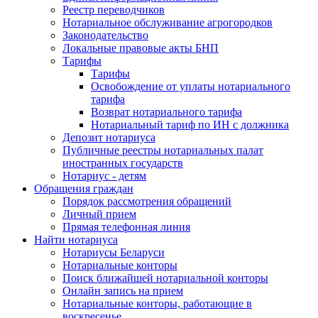
Реестр переводчиков
Нотариальное обслуживание агрогородков
Законодательство
Локальные правовые акты БНП
Тарифы
Тарифы
Освобождение от уплаты нотариального
тарифа
Возврат нотариального тарифа
Нотариальный тариф по ИН с должника
Депозит нотариуса
Публичные реестры нотариальных палат
иностранных государств
Нотариус - детям
Обращения граждан
Порядок рассмотрения обращений
Личный прием
Прямая телефонная линия
Найти нотариуса
Нотариусы Беларуси
Нотариальные конторы
Поиск ближайшей нотариальной конторы
Онлайн запись на прием
Нотариальные конторы, работающие в
воскресенье