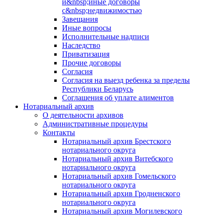
и&nbsp;иные договоры
с&nbsp;недвижимостью
Завещания
Иные вопросы
Исполнительные надписи
Наследство
Приватизация
Прочие договоры
Согласия
Согласия на выезд ребенка за пределы
Республики Беларусь
Соглашения об уплате алиментов
Нотариальный архив
О деятельности архивов
Административные процедуры
Контакты
Нотариальный архив Брестского
нотариального округа
Нотариальный архив Витебского
нотариального округа
Нотариальный архив Гомельского
нотариального округа
Нотариальный архив Гродненского
нотариального округа
Нотариальный архив Могилевского