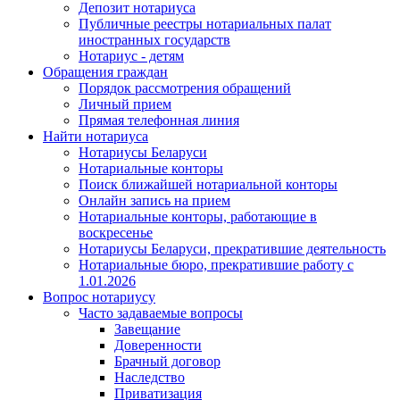
Депозит нотариуса
Публичные реестры нотариальных палат
иностранных государств
Нотариус - детям
Обращения граждан
Порядок рассмотрения обращений
Личный прием
Прямая телефонная линия
Найти нотариуса
Нотариусы Беларуси
Нотариальные конторы
Поиск ближайшей нотариальной конторы
Онлайн запись на прием
Нотариальные конторы, работающие в
воскресенье
Нотариусы Беларуси, прекратившие деятельность
Нотариальные бюро, прекратившие работу с
1.01.2026
Вопрос нотариусу
Часто задаваемые вопросы
Завещание
Доверенности
Брачный договор
Наследство
Приватизация