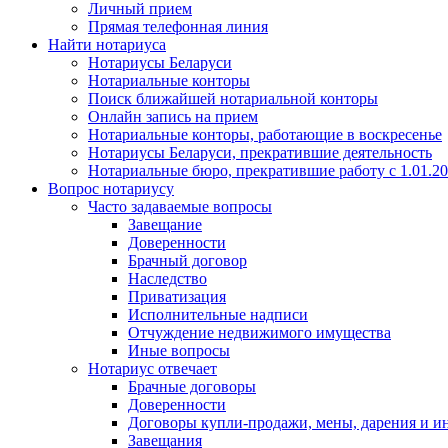
Личный прием
Прямая телефонная линия
Найти нотариуса
Нотариусы Беларуси
Нотариальные конторы
Поиск ближайшей нотариальной конторы
Онлайн запись на прием
Нотариальные конторы, работающие в воскресенье
Нотариусы Беларуси, прекратившие деятельность
Нотариальные бюро, прекратившие работу с 1.01.2
Вопрос нотариусу
Часто задаваемые вопросы
Завещание
Доверенности
Брачный договор
Наследство
Приватизация
Исполнительные надписи
Отчуждение недвижимого имущества
Иные вопросы
Нотариус отвечает
Брачные договоры
Доверенности
Договоры купли-продажи, мены, дарения и и
Завещания