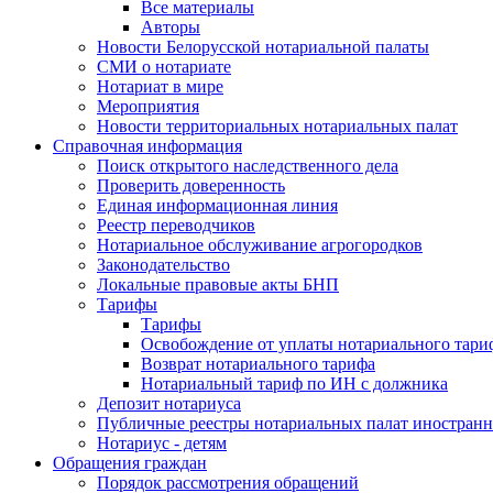
Все материалы
Авторы
Новости Белорусской нотариальной палаты
СМИ о нотариате
Нотариат в мире
Мероприятия
Новости территориальных нотариальных палат
Справочная информация
Поиск открытого наследственного дела
Проверить доверенность
Единая информационная линия
Реестр переводчиков
Нотариальное обслуживание агрогородков
Законодательство
Локальные правовые акты БНП
Тарифы
Тарифы
Освобождение от уплаты нотариального тари
Возврат нотариального тарифа
Нотариальный тариф по ИН с должника
Депозит нотариуса
Публичные реестры нотариальных палат иностранн
Нотариус - детям
Обращения граждан
Порядок рассмотрения обращений