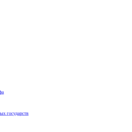
фа
ых государств