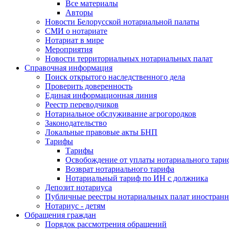
Все материалы
Авторы
Новости Белорусской нотариальной палаты
СМИ о нотариате
Нотариат в мире
Мероприятия
Новости территориальных нотариальных палат
Справочная информация
Поиск открытого наследственного дела
Проверить доверенность
Единая информационная линия
Реестр переводчиков
Нотариальное обслуживание агрогородков
Законодательство
Локальные правовые акты БНП
Тарифы
Тарифы
Освобождение от уплаты нотариального тари
Возврат нотариального тарифа
Нотариальный тариф по ИН с должника
Депозит нотариуса
Публичные реестры нотариальных палат иностранн
Нотариус - детям
Обращения граждан
Порядок рассмотрения обращений