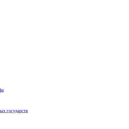
фа
ых государств