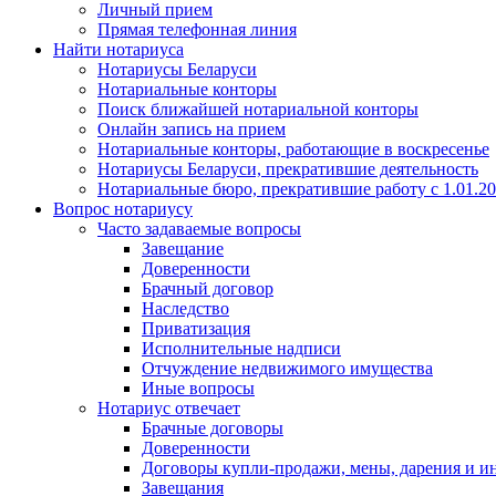
Личный прием
Прямая телефонная линия
Найти нотариуса
Нотариусы Беларуси
Нотариальные конторы
Поиск ближайшей нотариальной конторы
Онлайн запись на прием
Нотариальные конторы, работающие в воскресенье
Нотариусы Беларуси, прекратившие деятельность
Нотариальные бюро, прекратившие работу с 1.01.2
Вопрос нотариусу
Часто задаваемые вопросы
Завещание
Доверенности
Брачный договор
Наследство
Приватизация
Исполнительные надписи
Отчуждение недвижимого имущества
Иные вопросы
Нотариус отвечает
Брачные договоры
Доверенности
Договоры купли-продажи, мены, дарения и и
Завещания