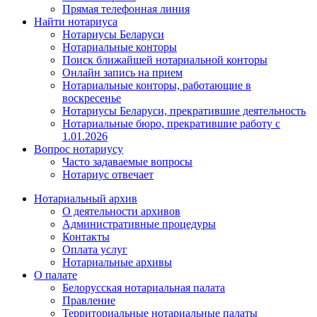
Прямая телефонная линия
Найти нотариуса
Нотариусы Беларуси
Нотариальные конторы
Поиск ближайшей нотариальной конторы
Онлайн запись на прием
Нотариальные конторы, работающие в
воскресенье
Нотариусы Беларуси, прекратившие деятельность
Нотариальные бюро, прекратившие работу с
1.01.2026
Вопрос нотариусу
Часто задаваемые вопросы
Нотариус отвечает
Нотариальный архив
О деятельности архивов
Административные процедуры
Контакты
Оплата услуг
Нотариальные архивы
О палате
Белорусская нотариальная палата
Правление
Территориальные нотариальные палаты