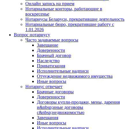
Онлайн запись на прием
Нотариальные конторы, работающие в
воскресенье
Нотариусы Беларуси, прекратившие деятельность
Нотариальные бюро, прекратившие работу с
1.01.2026
Вопрос нотариусу
Часто задаваемые вопросы
Завещание
Доверенности
Брачный договор
Наследство
Приватизация
Исполнительные надписи
Отчуждение недвижимого имущества
Иные вопросы
Нотариус отвечает
Брачные договоры
Доверенности
Договоры купли-продажи, мены, дарения
и&nbsp;иные договоры
с&nbsp;недвижимостью
Завещания
Иные вопросы
Исполнительные надписи