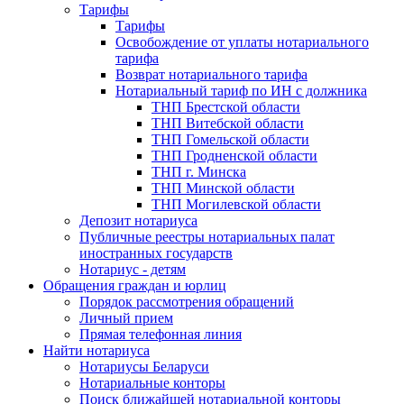
Тарифы
Тарифы
Освобождение от уплаты нотариального
тарифа
Возврат нотариального тарифа
Нотариальный тариф по ИН с должника
ТНП Брестской области
ТНП Витебской области
ТНП Гомельской области
ТНП Гродненской области
ТНП г. Минска
ТНП Минской области
ТНП Могилевской области
Депозит нотариуса
Публичные реестры нотариальных палат
иностранных государств
Нотариус - детям
Обращения граждан и юрлиц
Порядок рассмотрения обращений
Личный прием
Прямая телефонная линия
Найти нотариуса
Нотариусы Беларуси
Нотариальные конторы
Поиск ближайшей нотариальной конторы