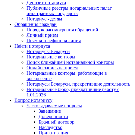
Депозит нотариуса
Публичные реестры нотариальных палат
иностранных государств
Нотариус - детям
Обращения граждан
Порядок рассмотрения обращений
Личный прием
Прямая телефонная линия
Найти нотариуса
Нотариусы Беларуси
Нотариальные конторы
Поиск ближайшей нотариальной конторы
Онлайн запись на прием
Нотариальные конторы, работающие в
воскресенье
Нотариусы Беларуси, прекратившие деятельность
Нотариальные бюро, прекратившие работу с
1.01.2026
Вопрос нотариусу
Часто задаваемые вопросы
Завещание
Доверенности
Брачный договор
Наследство
Приватизация