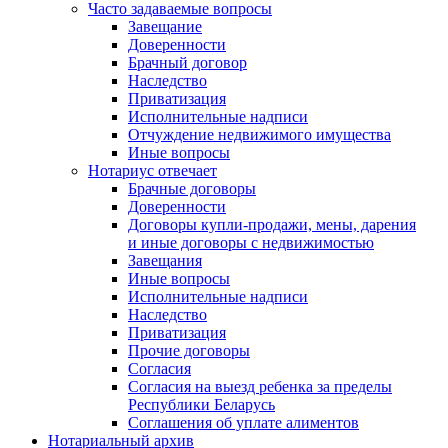
Часто задаваемые вопросы
Завещание
Доверенности
Брачный договор
Наследство
Приватизация
Исполнительные надписи
Отчуждение недвижимого имущества
Иные вопросы
Нотариус отвечает
Брачные договоры
Доверенности
Договоры купли-продажи, мены, дарения
и иные договоры с недвижимостью
Завещания
Иные вопросы
Исполнительные надписи
Наследство
Приватизация
Прочие договоры
Согласия
Согласия на выезд ребенка за пределы
Республики Беларусь
Соглашения об уплате алиментов
Нотариальный архив