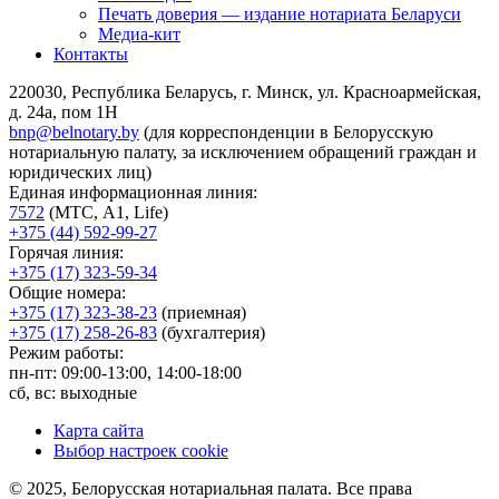
Печать доверия — издание нотариата Беларуси
Медиа-кит
Контакты
220030, Республика Беларусь, г. Минск, ул. Красноармейская,
д. 24а, пом 1Н
bnp@belnotary.by
(для корреспонденции в Белорусскую
нотариальную палату, за исключением обращений граждан и
юридических лиц)
Единая информационная линия:
7572
(МТС, A1, Life)
+375 (44) 592-99-27
Горячая линия:
+375 (17) 323-59-34
Общие номера:
+375 (17) 323-38-23
(приемная)
+375 (17) 258-26-83
(бухгалтерия)
Режим работы:
пн-пт: 09:00-13:00, 14:00-18:00
сб, вс: выходные
Карта сайта
Выбор настроек cookie
© 2025, Белорусская нотариальная палата. Все права