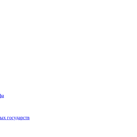
фа
ых государств