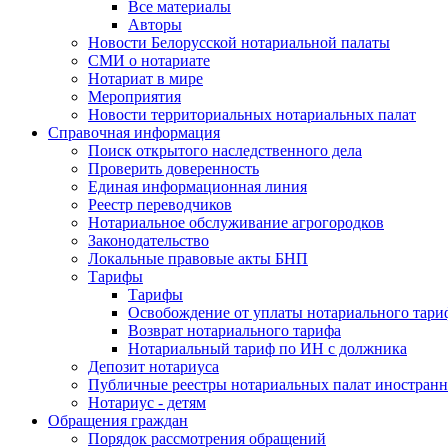
Все материалы
Авторы
Новости Белорусской нотариальной палаты
СМИ о нотариате
Нотариат в мире
Мероприятия
Новости территориальных нотариальных палат
Справочная информация
Поиск открытого наследственного дела
Проверить доверенность
Единая информационная линия
Реестр переводчиков
Нотариальное обслуживание агрогородков
Законодательство
Локальные правовые акты БНП
Тарифы
Тарифы
Освобождение от уплаты нотариального тари
Возврат нотариального тарифа
Нотариальный тариф по ИН с должника
Депозит нотариуса
Публичные реестры нотариальных палат иностранн
Нотариус - детям
Обращения граждан
Порядок рассмотрения обращений