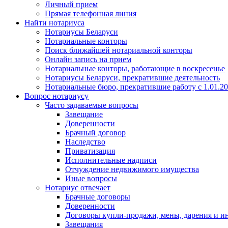
Личный прием
Прямая телефонная линия
Найти нотариуса
Нотариусы Беларуси
Нотариальные конторы
Поиск ближайшей нотариальной конторы
Онлайн запись на прием
Нотариальные конторы, работающие в воскресенье
Нотариусы Беларуси, прекратившие деятельность
Нотариальные бюро, прекратившие работу с 1.01.2
Вопрос нотариусу
Часто задаваемые вопросы
Завещание
Доверенности
Брачный договор
Наследство
Приватизация
Исполнительные надписи
Отчуждение недвижимого имущества
Иные вопросы
Нотариус отвечает
Брачные договоры
Доверенности
Договоры купли-продажи, мены, дарения и и
Завещания