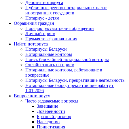
Депозит нотариуса
Публичные реестры нотариальных палат
иностранных государств
Нотариус - детям
Обращения граждан
Порядок рассмотрения обращений
Личный прием
Прямая телефонная линия
Найти нотариуса
Нотариусы Беларуси
Нотариальные конторы
Поиск ближайшей нотариальной конторы
Онлайн запись на прием
Нотариальные конторы, работающие в
воскресенье
Нотариусы Беларуси, прекратившие деятельность
Нотариальные бюро, прекратившие работу с
1.01.2026
Вопрос нотариусу
Часто задаваемые вопросы
Завещание
Доверенности
Брачный договор
Наследство
Приватизация