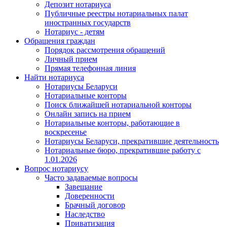
Депозит нотариуса
Публичные реестры нотариальных палат
иностранных государств
Нотариус - детям
Обращения граждан
Порядок рассмотрения обращений
Личный прием
Прямая телефонная линия
Найти нотариуса
Нотариусы Беларуси
Нотариальные конторы
Поиск ближайшей нотариальной конторы
Онлайн запись на прием
Нотариальные конторы, работающие в
воскресенье
Нотариусы Беларуси, прекратившие деятельность
Нотариальные бюро, прекратившие работу с
1.01.2026
Вопрос нотариусу
Часто задаваемые вопросы
Завещание
Доверенности
Брачный договор
Наследство
Приватизация