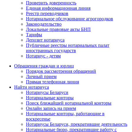
Проверить доверенность
Единая информационная линия
Реестр переводчиков
Нотариальное обслуживание агрогородков
Законодательство
Локальные правовые акты БНП
Тарифы
Депозит нотариуса
Публичные реестры нотариальных палат
иностранных государств
Нотариус - детям
Обращения граждан и юрлиц
Порядок рассмотрения обращений
Личный прием
Прямая телефонная линия
Найти нотариуса
Нотариусы Беларуси
Нотариальные конторы
Поиск ближайшей нотариальной конторы
Онлайн запись на прием
Нотариальные конторы, работающие в
воскресенье
Нотариусы Беларуси, прекратившие деятельность
Нотариальные бюро, прекратившие работу с