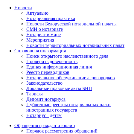
Новости
Актуально
Нотариальная практика
Новости Белорусской нотариальной палаты
СМИ о нотариате
Нотариат в мире
Мероприятия
Новости территориальных нотариальных палат
Справочная информация
Поиск открытого наследственного дела
Проверить доверенность
Единая информационная линия
Реестр переводчиков
Нотариальное обслуживание агрогородков
Законодательство
Локальные правовые акты БНП
Тарифы
Депозит нотариуса
Публичные реестры нотариальных палат
иностранных государств
Нотариус - детям
Обращения граждан и юрлиц
Порядок рассмотрения обращений