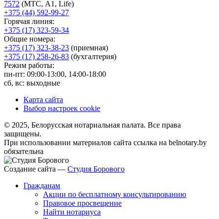
7572
(МТС, A1, Life)
+375 (44) 592-99-27
Горячая линия:
+375 (17) 323-59-34
Общие номера:
+375 (17) 323-38-23
(приемная)
+375 (17) 258-26-83
(бухгалтерия)
Режим работы:
пн-пт: 09:00-13:00, 14:00-18:00
сб, вс: выходные
Карта сайта
Выбор настроек cookie
© 2025, Белорусская нотариальная палата. Все права
защищены.
При использовании материалов сайта ссылка на belnotary.by
обязательна
Создание сайта —
Студия Борового
Гражданам
Акции по бесплатному консультированию
Правовое просвещение
Найти нотариуса