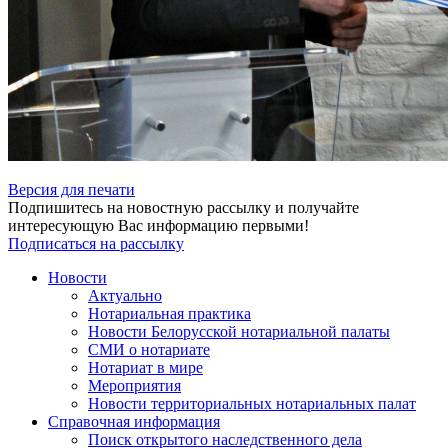
Версия для печати
Подпишитесь на новостную рассылку и получайте
интересующую Вас информацию первыми!
Подписаться на рассылку
Новости
Актуально
Нотариальная практика
Новости Белорусской нотариальной палаты
СМИ о нотариате
Нотариат в мире
Мероприятия
Новости территориальных нотариальных палат
Справочная информация
Поиск открытого наследственного дела