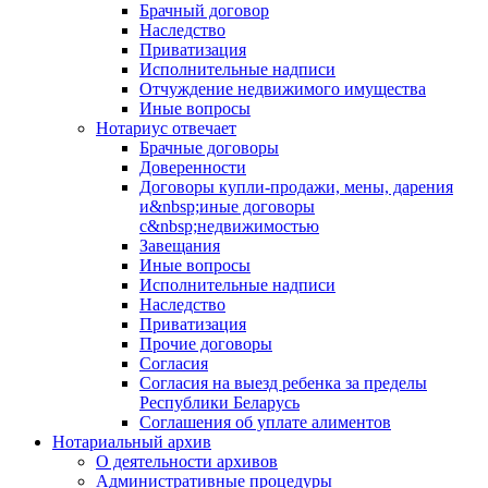
Брачный договор
Наследство
Приватизация
Исполнительные надписи
Отчуждение недвижимого имущества
Иные вопросы
Нотариус отвечает
Брачные договоры
Доверенности
Договоры купли-продажи, мены, дарения
и&nbsp;иные договоры
с&nbsp;недвижимостью
Завещания
Иные вопросы
Исполнительные надписи
Наследство
Приватизация
Прочие договоры
Согласия
Согласия на выезд ребенка за пределы
Республики Беларусь
Соглашения об уплате алиментов
Нотариальный архив
О деятельности архивов
Административные процедуры