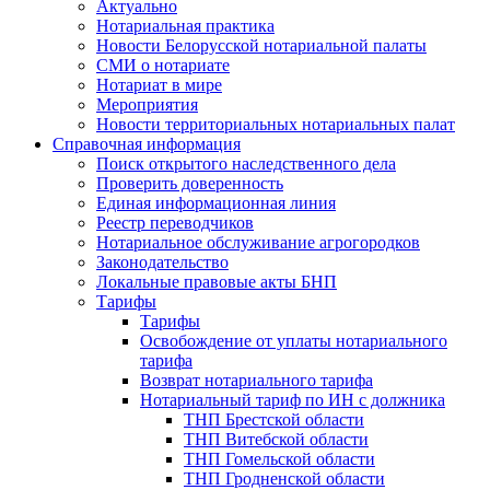
Актуально
Нотариальная практика
Новости Белорусской нотариальной палаты
СМИ о нотариате
Нотариат в мире
Мероприятия
Новости территориальных нотариальных палат
Справочная информация
Поиск открытого наследственного дела
Проверить доверенность
Единая информационная линия
Реестр переводчиков
Нотариальное обслуживание агрогородков
Законодательство
Локальные правовые акты БНП
Тарифы
Тарифы
Освобождение от уплаты нотариального
тарифа
Возврат нотариального тарифа
Нотариальный тариф по ИН с должника
ТНП Брестской области
ТНП Витебской области
ТНП Гомельской области
ТНП Гродненской области