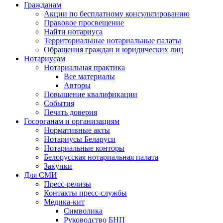
Гражданам
Акции по бесплатному консультированию
Правовое просвещение
Найти нотариуса
Территориальные нотариальные палаты
Обращения граждан и юридических лиц
Нотариусам
Нотариальная практика
Все материалы
Авторы
Повышение квалификации
События
Печать доверия
Госорганам и организациям
Нормативные акты
Нотариусы Беларуси
Нотариальные конторы
Белорусская нотариальная палата
Закупки
Для СМИ
Пресс-релизы
Контакты пресс-службы
Медика-кит
Символика
Руководство БНП