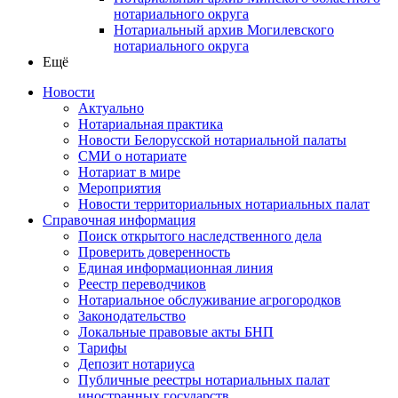
нотариального округа
Нотариальный архив Могилевского
нотариального округа
Ещё
Новости
Актуально
Нотариальная практика
Новости Белорусской нотариальной палаты
СМИ о нотариате
Нотариат в мире
Мероприятия
Новости территориальных нотариальных палат
Справочная информация
Поиск открытого наследственного дела
Проверить доверенность
Единая информационная линия
Реестр переводчиков
Нотариальное обслуживание агрогородков
Законодательство
Локальные правовые акты БНП
Тарифы
Депозит нотариуса
Публичные реестры нотариальных палат
иностранных государств