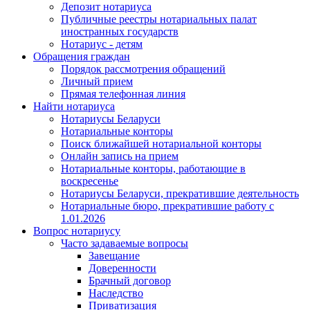
Депозит нотариуса
Публичные реестры нотариальных палат
иностранных государств
Нотариус - детям
Обращения граждан
Порядок рассмотрения обращений
Личный прием
Прямая телефонная линия
Найти нотариуса
Нотариусы Беларуси
Нотариальные конторы
Поиск ближайшей нотариальной конторы
Онлайн запись на прием
Нотариальные конторы, работающие в
воскресенье
Нотариусы Беларуси, прекратившие деятельность
Нотариальные бюро, прекратившие работу с
1.01.2026
Вопрос нотариусу
Часто задаваемые вопросы
Завещание
Доверенности
Брачный договор
Наследство
Приватизация