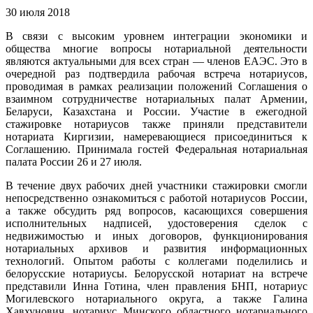
30 июля 2018
В связи с высоким уровнем интеграции экономики и
общества многие вопросы нотариальной деятельности
являются актуальными для всех стран — членов ЕАЭС. Это в
очередной раз подтвердила рабочая встреча нотариусов,
проводимая в рамках реализации положений Соглашения о
взаимном сотрудничестве нотариальных палат Армении,
Беларуси, Казахстана и России. Участие в ежегодной
стажировке нотариусов также приняли представители
нотариата Киргизии, намеревающиеся присоединиться к
Соглашению. Принимала гостей Федеральная нотариальная
палата России 26 и 27 июля.
В течение двух рабочих дней участники стажировки смогли
непосредственно ознакомиться с работой нотариусов России,
а также обсудить ряд вопросов, касающихся совершения
исполнительных надписей, удостоверения сделок с
недвижимостью и иных договоров, функционирования
нотариальных архивов и развития информационных
технологий. Опытом работы с коллегами поделились и
белорусские нотариусы. Белорусской нотариат на встрече
представили Инна Готина, член правления БНП, нотариус
Могилевского нотариального округа, а также Галина
Хавхунович, нотариус Минского областного нотариального