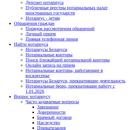
Депозит нотариуса
Публичные реестры нотариальных палат
иностранных государств
Нотариус - детям
Обращения граждан
Порядок рассмотрения обращений
Личный прием
Прямая телефонная линия
Найти нотариуса
Нотариусы Беларуси
Нотариальные конторы
Поиск ближайшей нотариальной конторы
Онлайн запись на прием
Нотариальные конторы, работающие в
воскресенье
Нотариусы Беларуси, прекратившие деятельность
Нотариальные бюро, прекратившие работу с
1.01.2026
Вопрос нотариусу
Часто задаваемые вопросы
Завещание
Доверенности
Брачный договор
Наследство
Приватизация