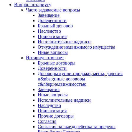
Вопрос нотариусу
Часто задаваемые вопросы
Завещание
Доверенности
Брачный договор
Наследство
Приватизация
Исполнительные надписи
Отчуждение недвижимого имущества
Иные вопросы
Нотариус отвечает
Брачные договоры
Доверенности
Договоры купли-продажи, мены, дарения
и&nbsp;иные договоры
с&nbsp;недвижимостью
Завещания
Иные вопросы
Исполнительные надписи
Наследство
Приватизация
Прочие договоры
Согласия
Согласия на выезд ребенка за пределы
Республики Беларусь