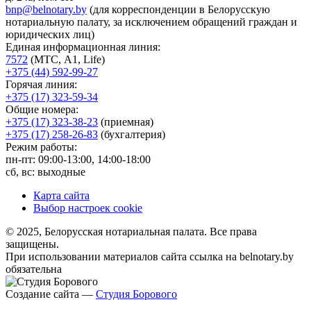
bnp@belnotary.by
(для корреспонденции в Белорусскую
нотариальную палату, за исключением обращений граждан и
юридических лиц)
Единая информационная линия:
7572
(МТС, A1, Life)
+375 (44) 592-99-27
Горячая линия:
+375 (17) 323-59-34
Общие номера:
+375 (17) 323-38-23
(приемная)
+375 (17) 258-26-83
(бухгалтерия)
Режим работы:
пн-пт: 09:00-13:00, 14:00-18:00
сб, вс: выходные
Карта сайта
Выбор настроек cookie
© 2025, Белорусская нотариальная палата. Все права
защищены.
При использовании материалов сайта ссылка на belnotary.by
обязательна
Создание сайта —
Студия Борового