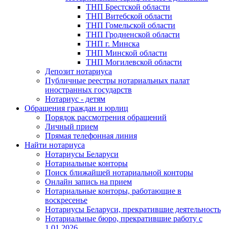
ТНП Брестской области
ТНП Витебской области
ТНП Гомельской области
ТНП Гродненской области
ТНП г. Минска
ТНП Минской области
ТНП Могилевской области
Депозит нотариуса
Публичные реестры нотариальных палат
иностранных государств
Нотариус - детям
Обращения граждан и юрлиц
Порядок рассмотрения обращений
Личный прием
Прямая телефонная линия
Найти нотариуса
Нотариусы Беларуси
Нотариальные конторы
Поиск ближайшей нотариальной конторы
Онлайн запись на прием
Нотариальные конторы, работающие в
воскресенье
Нотариусы Беларуси, прекратившие деятельность
Нотариальные бюро, прекратившие работу с
1.01.2026