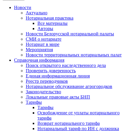
Новости
Актуально
Нотариальная практика
Все материалы
Авторы
Новости Белорусской нотариальной палаты
СМИ о нотариате
Нотариат в мире
Мероприятия
Новости территориальных нотариальных палат
Справочная информация
Поиск открытого наследственного дела
Проверить доверенность
Единая информационная линия
Реестр переводчиков
Нотариальное обслуживание агрогородков
Законодательство
Локальные правовые акты БНП
Тарифы
Тарифы
Освобождение от уплаты нотариального
тарифа
Возврат нотариального тарифа
Нотариальный тариф по ИН с должника