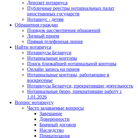
Депозит нотариуса
Публичные реестры нотариальных палат
иностранных государств
Нотариус - детям
Обращения граждан
Порядок рассмотрения обращений
Личный прием
Прямая телефонная линия
Найти нотариуса
Нотариусы Беларуси
Нотариальные конторы
Поиск ближайшей нотариальной конторы
Онлайн запись на прием
Нотариальные конторы, работающие в
воскресенье
Нотариусы Беларуси, прекратившие деятельность
Нотариальные бюро, прекратившие работу с
1.01.2026
Вопрос нотариусу
Часто задаваемые вопросы
Завещание
Доверенности
Брачный договор
Наследство
Приватизация