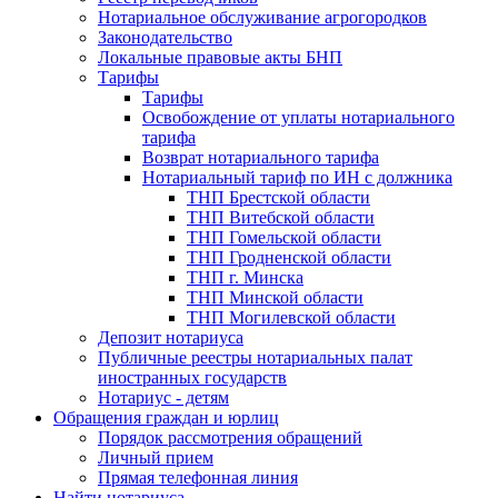
Нотариальное обслуживание агрогородков
Законодательство
Локальные правовые акты БНП
Тарифы
Тарифы
Освобождение от уплаты нотариального
тарифа
Возврат нотариального тарифа
Нотариальный тариф по ИН с должника
ТНП Брестской области
ТНП Витебской области
ТНП Гомельской области
ТНП Гродненской области
ТНП г. Минска
ТНП Минской области
ТНП Могилевской области
Депозит нотариуса
Публичные реестры нотариальных палат
иностранных государств
Нотариус - детям
Обращения граждан и юрлиц
Порядок рассмотрения обращений
Личный прием
Прямая телефонная линия
Найти нотариуса