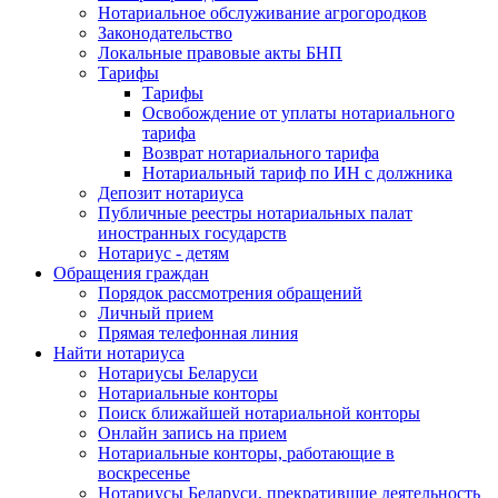
Нотариальное обслуживание агрогородков
Законодательство
Локальные правовые акты БНП
Тарифы
Тарифы
Освобождение от уплаты нотариального
тарифа
Возврат нотариального тарифа
Нотариальный тариф по ИН с должника
Депозит нотариуса
Публичные реестры нотариальных палат
иностранных государств
Нотариус - детям
Обращения граждан
Порядок рассмотрения обращений
Личный прием
Прямая телефонная линия
Найти нотариуса
Нотариусы Беларуси
Нотариальные конторы
Поиск ближайшей нотариальной конторы
Онлайн запись на прием
Нотариальные конторы, работающие в
воскресенье
Нотариусы Беларуси, прекратившие деятельность