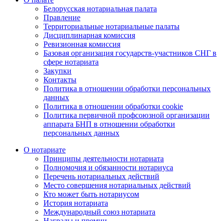
Белорусская нотариальная палата
Правление
Территориальные нотариальные палаты
Дисциплинарная комиссия
Ревизионная комиссия
Базовая организация государств-участников СНГ в
сфере нотариата
Закупки
Контакты
Политика в отношении обработки персональных
данных
Политика в отношении обработки cookie
Политика первичной профсоюзной организации
аппарата БНП в отношении обработки
персональных данных
О нотариате
Принципы деятельности нотариата
Полномочия и обязанности нотариуса
Перечень нотариальных действий
Место совершения нотариальных действий
Кто может быть нотариусом
История нотариата
Международный союз нотариата
Награды и премии