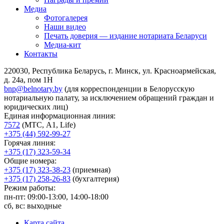
Медиа
Фотогалерея
Наши видео
Печать доверия — издание нотариата Беларуси
Медиа-кит
Контакты
220030, Республика Беларусь, г. Минск, ул. Красноармейская,
д. 24а, пом 1Н
bnp@belnotary.by
(для корреспонденции в Белорусскую
нотариальную палату, за исключением обращений граждан и
юридических лиц)
Единая информационная линия:
7572
(МТС, A1, Life)
+375 (44) 592-99-27
Горячая линия:
+375 (17) 323-59-34
Общие номера:
+375 (17) 323-38-23
(приемная)
+375 (17) 258-26-83
(бухгалтерия)
Режим работы:
пн-пт: 09:00-13:00, 14:00-18:00
сб, вс: выходные
Карта сайта