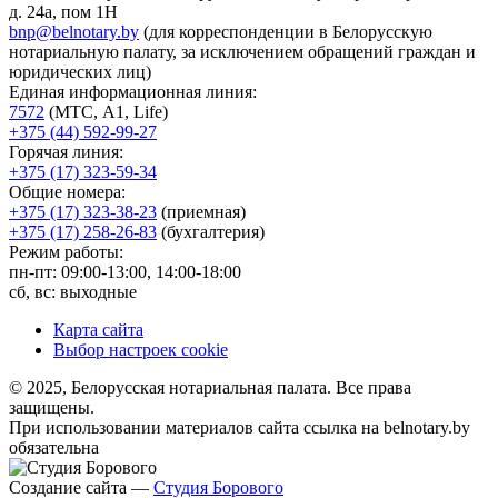
д. 24а, пом 1Н
bnp@belnotary.by
(для корреспонденции в Белорусскую
нотариальную палату, за исключением обращений граждан и
юридических лиц)
Единая информационная линия:
7572
(МТС, A1, Life)
+375 (44) 592-99-27
Горячая линия:
+375 (17) 323-59-34
Общие номера:
+375 (17) 323-38-23
(приемная)
+375 (17) 258-26-83
(бухгалтерия)
Режим работы:
пн-пт: 09:00-13:00, 14:00-18:00
сб, вс: выходные
Карта сайта
Выбор настроек cookie
© 2025, Белорусская нотариальная палата. Все права
защищены.
При использовании материалов сайта ссылка на belnotary.by
обязательна
Создание сайта —
Студия Борового