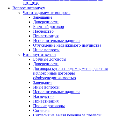
1.01.2026
Вопрос нотариусу
Часто задаваемые вопросы
Завещание
Доверенности
Брачный договор
Наследство
Приватизация
Исполнительные надписи
Отчуждение недвижимого имущества
Иные вопросы
Нотариус отвечает
Брачные договоры
Доверенности
Договоры купли-продажи, мены, дарения
и&nbsp;иные договоры
с&nbsp;недвижимостью
Завещания
Иные вопросы
Исполнительные надписи
Наследство
Приватизация
Прочие договоры
Согласия
Согласия на выезд ребенка за пределы