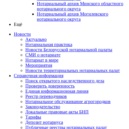
Нотариальный архив Минского областного
нотариального округа
Нотариальный архив Могилевского
нотариального округа
Ещё
Новости
Актуально
Нотариальная практика
Новости Белорусской нотариальной палаты
СМИ о нотариате
Нотариат в мире
Мероприятия
Новости территориальных нотариальных палат
Справочная информация
Поиск открытого наследственного дела
Проверить доверенность
Единая информационная линия
Реестр переводчиков
Нотариальное обслуживание агрогородков
Законодательство
Локальные правовые акты БНП
Тарифы
Депозит нотариуса
Публичные реестры нотариальных палат