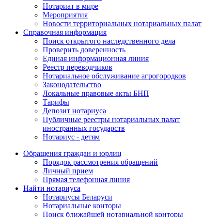
Нотариат в мире
Мероприятия
Новости территориальных нотариальных палат
Справочная информация
Поиск открытого наследственного дела
Проверить доверенность
Единая информационная линия
Реестр переводчиков
Нотариальное обслуживание агрогородков
Законодательство
Локальные правовые акты БНП
Тарифы
Депозит нотариуса
Публичные реестры нотариальных палат
иностранных государств
Нотариус - детям
Обращения граждан и юрлиц
Порядок рассмотрения обращений
Личный прием
Прямая телефонная линия
Найти нотариуса
Нотариусы Беларуси
Нотариальные конторы
Поиск ближайшей нотариальной конторы