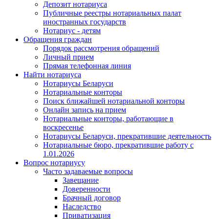
Депозит нотариуса
Публичные реестры нотариальных палат
иностранных государств
Нотариус - детям
Обращения граждан
Порядок рассмотрения обращений
Личный прием
Прямая телефонная линия
Найти нотариуса
Нотариусы Беларуси
Нотариальные конторы
Поиск ближайшей нотариальной конторы
Онлайн запись на прием
Нотариальные конторы, работающие в
воскресенье
Нотариусы Беларуси, прекратившие деятельность
Нотариальные бюро, прекратившие работу с
1.01.2026
Вопрос нотариусу
Часто задаваемые вопросы
Завещание
Доверенности
Брачный договор
Наследство
Приватизация