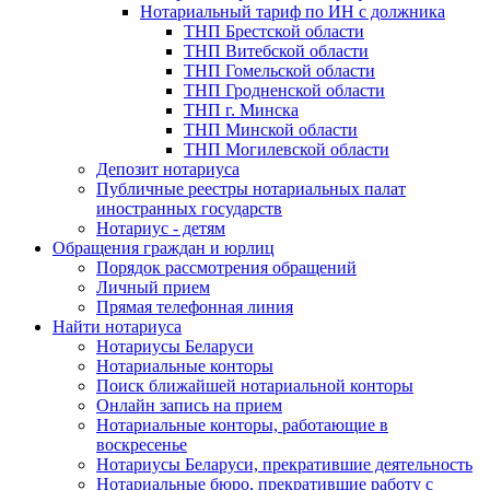
Нотариальный тариф по ИН с должника
ТНП Брестской области
ТНП Витебской области
ТНП Гомельской области
ТНП Гродненской области
ТНП г. Минска
ТНП Минской области
ТНП Могилевской области
Депозит нотариуса
Публичные реестры нотариальных палат
иностранных государств
Нотариус - детям
Обращения граждан и юрлиц
Порядок рассмотрения обращений
Личный прием
Прямая телефонная линия
Найти нотариуса
Нотариусы Беларуси
Нотариальные конторы
Поиск ближайшей нотариальной конторы
Онлайн запись на прием
Нотариальные конторы, работающие в
воскресенье
Нотариусы Беларуси, прекратившие деятельность
Нотариальные бюро, прекратившие работу с