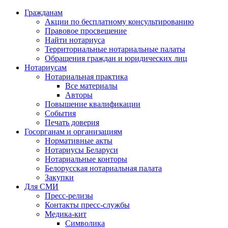
Гражданам
Акции по бесплатному консультированию
Правовое просвещение
Найти нотариуса
Территориальные нотариальные палаты
Обращения граждан и юридических лиц
Нотариусам
Нотариальная практика
Все материалы
Авторы
Повышение квалификации
События
Печать доверия
Госорганам и организациям
Нормативные акты
Нотариусы Беларуси
Нотариальные конторы
Белорусская нотариальная палата
Закупки
Для СМИ
Пресс-релизы
Контакты пресс-службы
Медика-кит
Символика