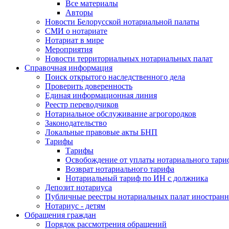
Все материалы
Авторы
Новости Белорусской нотариальной палаты
СМИ о нотариате
Нотариат в мире
Мероприятия
Новости территориальных нотариальных палат
Справочная информация
Поиск открытого наследственного дела
Проверить доверенность
Единая информационная линия
Реестр переводчиков
Нотариальное обслуживание агрогородков
Законодательство
Локальные правовые акты БНП
Тарифы
Тарифы
Освобождение от уплаты нотариального тари
Возврат нотариального тарифа
Нотариальный тариф по ИН с должника
Депозит нотариуса
Публичные реестры нотариальных палат иностранн
Нотариус - детям
Обращения граждан
Порядок рассмотрения обращений