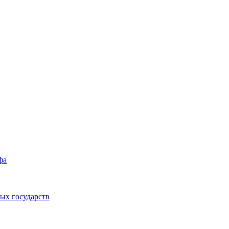
фа
ых государств