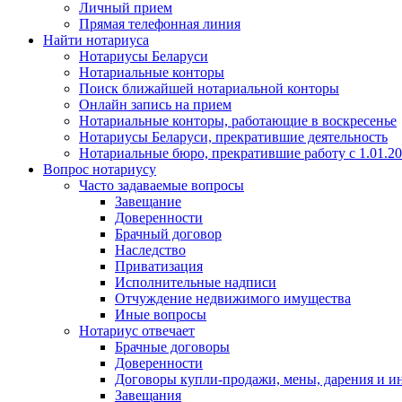
Личный прием
Прямая телефонная линия
Найти нотариуса
Нотариусы Беларуси
Нотариальные конторы
Поиск ближайшей нотариальной конторы
Онлайн запись на прием
Нотариальные конторы, работающие в воскресенье
Нотариусы Беларуси, прекратившие деятельность
Нотариальные бюро, прекратившие работу с 1.01.2
Вопрос нотариусу
Часто задаваемые вопросы
Завещание
Доверенности
Брачный договор
Наследство
Приватизация
Исполнительные надписи
Отчуждение недвижимого имущества
Иные вопросы
Нотариус отвечает
Брачные договоры
Доверенности
Договоры купли-продажи, мены, дарения и и
Завещания