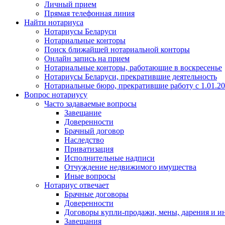
Личный прием
Прямая телефонная линия
Найти нотариуса
Нотариусы Беларуси
Нотариальные конторы
Поиск ближайшей нотариальной конторы
Онлайн запись на прием
Нотариальные конторы, работающие в воскресенье
Нотариусы Беларуси, прекратившие деятельность
Нотариальные бюро, прекратившие работу с 1.01.2
Вопрос нотариусу
Часто задаваемые вопросы
Завещание
Доверенности
Брачный договор
Наследство
Приватизация
Исполнительные надписи
Отчуждение недвижимого имущества
Иные вопросы
Нотариус отвечает
Брачные договоры
Доверенности
Договоры купли-продажи, мены, дарения и и
Завещания