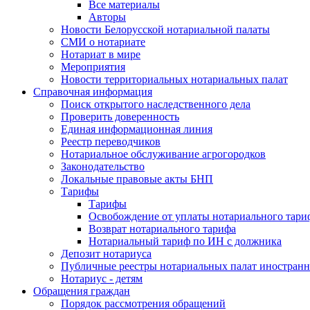
Все материалы
Авторы
Новости Белорусской нотариальной палаты
СМИ о нотариате
Нотариат в мире
Мероприятия
Новости территориальных нотариальных палат
Справочная информация
Поиск открытого наследственного дела
Проверить доверенность
Единая информационная линия
Реестр переводчиков
Нотариальное обслуживание агрогородков
Законодательство
Локальные правовые акты БНП
Тарифы
Тарифы
Освобождение от уплаты нотариального тари
Возврат нотариального тарифа
Нотариальный тариф по ИН с должника
Депозит нотариуса
Публичные реестры нотариальных палат иностранн
Нотариус - детям
Обращения граждан
Порядок рассмотрения обращений