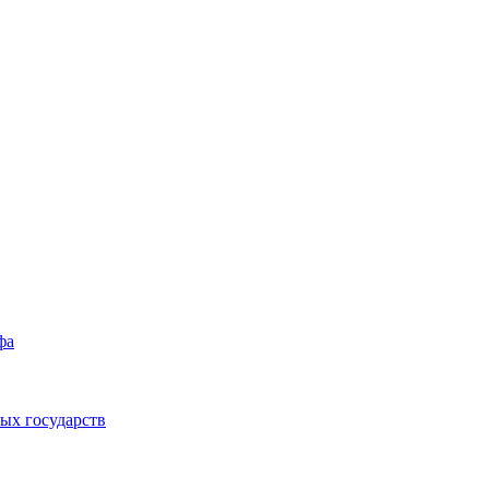
фа
ых государств