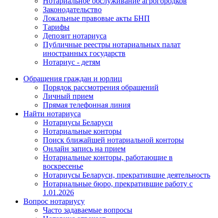
Нотариальное обслуживание агрогородков
Законодательство
Локальные правовые акты БНП
Тарифы
Депозит нотариуса
Публичные реестры нотариальных палат
иностранных государств
Нотариус - детям
Обращения граждан и юрлиц
Порядок рассмотрения обращений
Личный прием
Прямая телефонная линия
Найти нотариуса
Нотариусы Беларуси
Нотариальные конторы
Поиск ближайшей нотариальной конторы
Онлайн запись на прием
Нотариальные конторы, работающие в
воскресенье
Нотариусы Беларуси, прекратившие деятельность
Нотариальные бюро, прекратившие работу с
1.01.2026
Вопрос нотариусу
Часто задаваемые вопросы