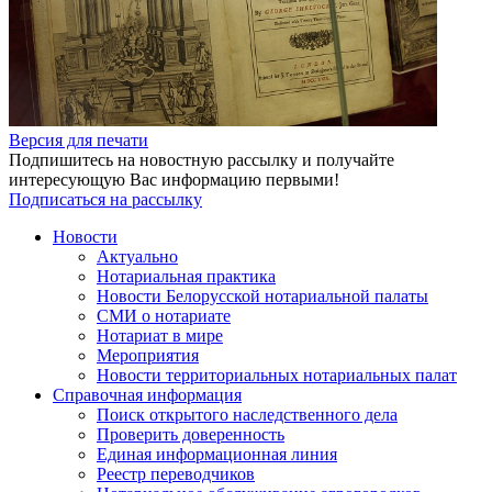
Версия для печати
Подпишитесь на новостную рассылку и получайте
интересующую Вас информацию первыми!
Подписаться на рассылку
Новости
Актуально
Нотариальная практика
Новости Белорусской нотариальной палаты
СМИ о нотариате
Нотариат в мире
Мероприятия
Новости территориальных нотариальных палат
Справочная информация
Поиск открытого наследственного дела
Проверить доверенность
Единая информационная линия
Реестр переводчиков