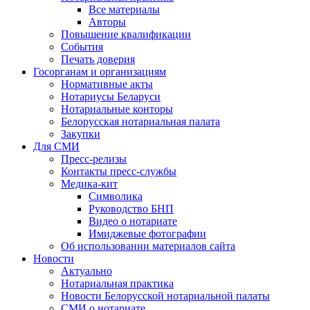
Все материалы
Авторы
Повышение квалификации
События
Печать доверия
Госорганам и организациям
Нормативные акты
Нотариусы Беларуси
Нотариальные конторы
Белорусская нотариальная палата
Закупки
Для СМИ
Пресс-релизы
Контакты пресс-службы
Медика-кит
Символика
Руководство БНП
Видео о нотариате
Имиджевые фотографии
Об использовании материалов сайта
Новости
Актуально
Нотариальная практика
Новости Белорусской нотариальной палаты
СМИ о нотариате