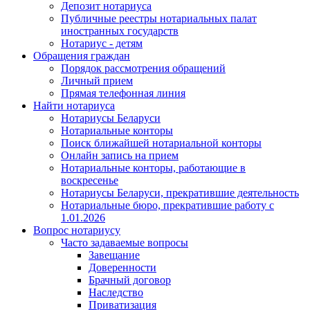
Депозит нотариуса
Публичные реестры нотариальных палат
иностранных государств
Нотариус - детям
Обращения граждан
Порядок рассмотрения обращений
Личный прием
Прямая телефонная линия
Найти нотариуса
Нотариусы Беларуси
Нотариальные конторы
Поиск ближайшей нотариальной конторы
Онлайн запись на прием
Нотариальные конторы, работающие в
воскресенье
Нотариусы Беларуси, прекратившие деятельность
Нотариальные бюро, прекратившие работу с
1.01.2026
Вопрос нотариусу
Часто задаваемые вопросы
Завещание
Доверенности
Брачный договор
Наследство
Приватизация