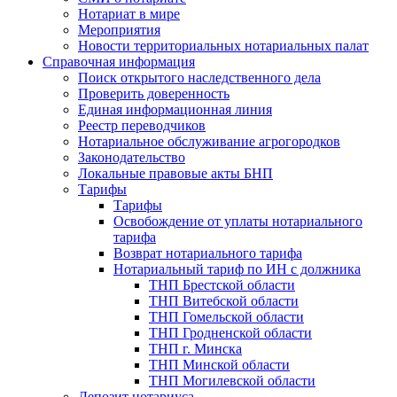
Нотариат в мире
Мероприятия
Новости территориальных нотариальных палат
Справочная информация
Поиск открытого наследственного дела
Проверить доверенность
Единая информационная линия
Реестр переводчиков
Нотариальное обслуживание агрогородков
Законодательство
Локальные правовые акты БНП
Тарифы
Тарифы
Освобождение от уплаты нотариального
тарифа
Возврат нотариального тарифа
Нотариальный тариф по ИН с должника
ТНП Брестской области
ТНП Витебской области
ТНП Гомельской области
ТНП Гродненской области
ТНП г. Минска
ТНП Минской области
ТНП Могилевской области
Депозит нотариуса