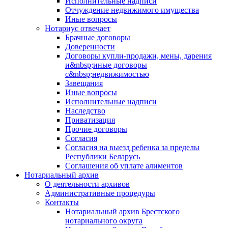
Исполнительные надписи
Отчуждение недвижимого имущества
Иные вопросы
Нотариус отвечает
Брачные договоры
Доверенности
Договоры купли-продажи, мены, дарения
и&nbsp;иные договоры
с&nbsp;недвижимостью
Завещания
Иные вопросы
Исполнительные надписи
Наследство
Приватизация
Прочие договоры
Согласия
Согласия на выезд ребенка за пределы
Республики Беларусь
Соглашения об уплате алиментов
Нотариальный архив
О деятельности архивов
Административные процедуры
Контакты
Нотариальный архив Брестского
нотариального округа