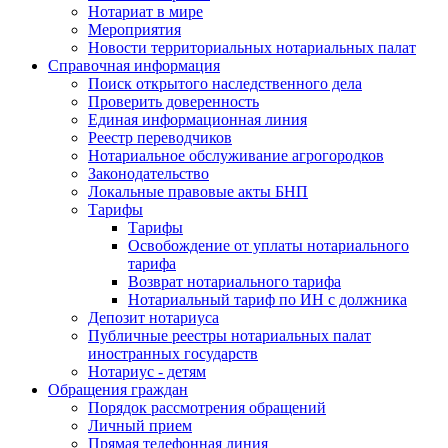
Нотариат в мире
Мероприятия
Новости территориальных нотариальных палат
Справочная информация
Поиск открытого наследственного дела
Проверить доверенность
Единая информационная линия
Реестр переводчиков
Нотариальное обслуживание агрогородков
Законодательство
Локальные правовые акты БНП
Тарифы
Тарифы
Освобождение от уплаты нотариального
тарифа
Возврат нотариального тарифа
Нотариальный тариф по ИН с должника
Депозит нотариуса
Публичные реестры нотариальных палат
иностранных государств
Нотариус - детям
Обращения граждан
Порядок рассмотрения обращений
Личный прием
Прямая телефонная линия