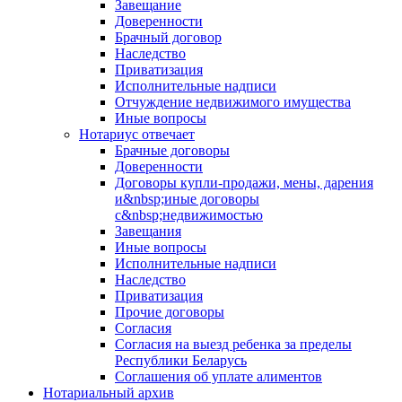
Завещание
Доверенности
Брачный договор
Наследство
Приватизация
Исполнительные надписи
Отчуждение недвижимого имущества
Иные вопросы
Нотариус отвечает
Брачные договоры
Доверенности
Договоры купли-продажи, мены, дарения
и&nbsp;иные договоры
с&nbsp;недвижимостью
Завещания
Иные вопросы
Исполнительные надписи
Наследство
Приватизация
Прочие договоры
Согласия
Согласия на выезд ребенка за пределы
Республики Беларусь
Соглашения об уплате алиментов
Нотариальный архив