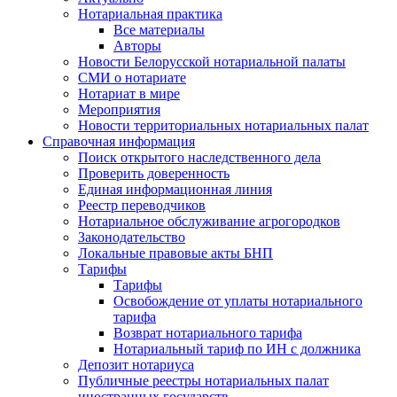
Нотариальная практика
Все материалы
Авторы
Новости Белорусской нотариальной палаты
СМИ о нотариате
Нотариат в мире
Мероприятия
Новости территориальных нотариальных палат
Справочная информация
Поиск открытого наследственного дела
Проверить доверенность
Единая информационная линия
Реестр переводчиков
Нотариальное обслуживание агрогородков
Законодательство
Локальные правовые акты БНП
Тарифы
Тарифы
Освобождение от уплаты нотариального
тарифа
Возврат нотариального тарифа
Нотариальный тариф по ИН с должника
Депозит нотариуса
Публичные реестры нотариальных палат
иностранных государств