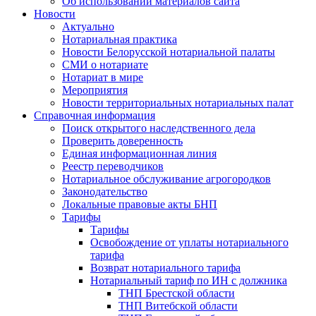
Об использовании материалов сайта
Новости
Актуально
Нотариальная практика
Новости Белорусской нотариальной палаты
СМИ о нотариате
Нотариат в мире
Мероприятия
Новости территориальных нотариальных палат
Справочная информация
Поиск открытого наследственного дела
Проверить доверенность
Единая информационная линия
Реестр переводчиков
Нотариальное обслуживание агрогородков
Законодательство
Локальные правовые акты БНП
Тарифы
Тарифы
Освобождение от уплаты нотариального
тарифа
Возврат нотариального тарифа
Нотариальный тариф по ИН с должника
ТНП Брестской области
ТНП Витебской области