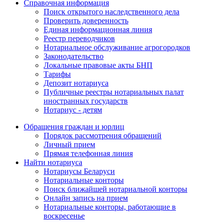
Справочная информация
Поиск открытого наследственного дела
Проверить доверенность
Единая информационная линия
Реестр переводчиков
Нотариальное обслуживание агрогородков
Законодательство
Локальные правовые акты БНП
Тарифы
Депозит нотариуса
Публичные реестры нотариальных палат
иностранных государств
Нотариус - детям
Обращения граждан и юрлиц
Порядок рассмотрения обращений
Личный прием
Прямая телефонная линия
Найти нотариуса
Нотариусы Беларуси
Нотариальные конторы
Поиск ближайшей нотариальной конторы
Онлайн запись на прием
Нотариальные конторы, работающие в
воскресенье