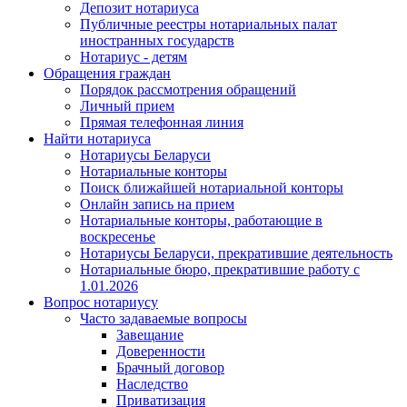
Депозит нотариуса
Публичные реестры нотариальных палат
иностранных государств
Нотариус - детям
Обращения граждан
Порядок рассмотрения обращений
Личный прием
Прямая телефонная линия
Найти нотариуса
Нотариусы Беларуси
Нотариальные конторы
Поиск ближайшей нотариальной конторы
Онлайн запись на прием
Нотариальные конторы, работающие в
воскресенье
Нотариусы Беларуси, прекратившие деятельность
Нотариальные бюро, прекратившие работу с
1.01.2026
Вопрос нотариусу
Часто задаваемые вопросы
Завещание
Доверенности
Брачный договор
Наследство
Приватизация