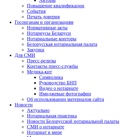
Авторы
Повышение квалификации
События
Печать доверия
Госорганам и организациям
Нормативные акты
Нотариусы Беларуси
Нотариальные конторы
Белорусская нотариальная палата
Закупки
Для СМИ
Пресс-релизы
Контакты пресс-службы
Медика-кит
Символика
Руководство БНП
Видео о нотариате
Имиджевые фотографии
Об использовании материалов сайта
Новости
Актуально
Нотариальная практика
Новости Белорусской нотариальной палаты
СМИ о нотариате
Нотариат в мире