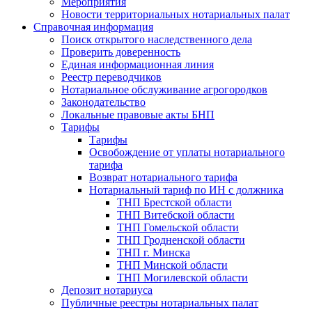
Мероприятия
Новости территориальных нотариальных палат
Справочная информация
Поиск открытого наследственного дела
Проверить доверенность
Единая информационная линия
Реестр переводчиков
Нотариальное обслуживание агрогородков
Законодательство
Локальные правовые акты БНП
Тарифы
Тарифы
Освобождение от уплаты нотариального
тарифа
Возврат нотариального тарифа
Нотариальный тариф по ИН с должника
ТНП Брестской области
ТНП Витебской области
ТНП Гомельской области
ТНП Гродненской области
ТНП г. Минска
ТНП Минской области
ТНП Могилевской области
Депозит нотариуса
Публичные реестры нотариальных палат