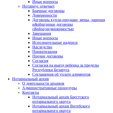
Иные вопросы
Нотариус отвечает
Брачные договоры
Доверенности
Договоры купли-продажи, мены, дарения
и&nbsp;иные договоры
с&nbsp;недвижимостью
Завещания
Иные вопросы
Исполнительные надписи
Наследство
Приватизация
Прочие договоры
Согласия
Согласия на выезд ребенка за пределы
Республики Беларусь
Соглашения об уплате алиментов
Нотариальный архив
О деятельности архивов
Административные процедуры
Контакты
Нотариальный архив Брестского
нотариального округа
Нотариальный архив Витебского
нотариального округа