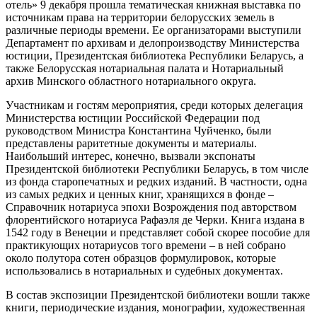
отель» 9 декабря прошла тематическая книжная выставка по
источникам права на территории белорусских земель в
различные периоды времени. Ее организаторами выступили
Департамент по архивам и делопроизводству Министерства
юстиции, Президентская библиотека Республики Беларусь, а
также Белорусская нотариальная палата и Нотариальный
архив Минского областного нотариального округа.
Участникам и гостям мероприятия, среди которых делегация
Министерства юстиции Российской Федерации под
руководством Министра Константина Чуйченко, были
представлены раритетные документы и материалы.
Наибольший интерес, конечно, вызвали экспонаты
Президентской библиотеки Республики Беларусь, в том числе
из фонда старопечатных и редких изданий. В частности, одна
из самых редких и ценных книг, хранящихся в фонде –
Справочник нотариуса эпохи Возрождения под авторством
флорентийского нотариуса Рафаэля де Черки. Книга издана в
1542 году в Венеции и представляет собой скорее пособие для
практикующих нотариусов того времени – в ней собрано
около полутора сотен образцов формулировок, которые
использовались в нотариальных и судебных документах.
В состав экспозиции Президентской библиотеки вошли также
книги, периодические издания, монографии, художественная