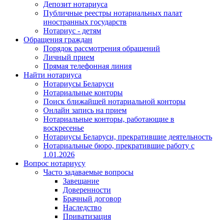
Депозит нотариуса
Публичные реестры нотариальных палат
иностранных государств
Нотариус - детям
Обращения граждан
Порядок рассмотрения обращений
Личный прием
Прямая телефонная линия
Найти нотариуса
Нотариусы Беларуси
Нотариальные конторы
Поиск ближайшей нотариальной конторы
Онлайн запись на прием
Нотариальные конторы, работающие в
воскресенье
Нотариусы Беларуси, прекратившие деятельность
Нотариальные бюро, прекратившие работу с
1.01.2026
Вопрос нотариусу
Часто задаваемые вопросы
Завещание
Доверенности
Брачный договор
Наследство
Приватизация