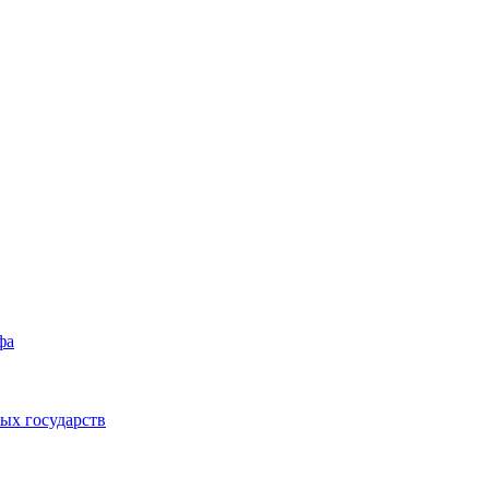
фа
ых государств