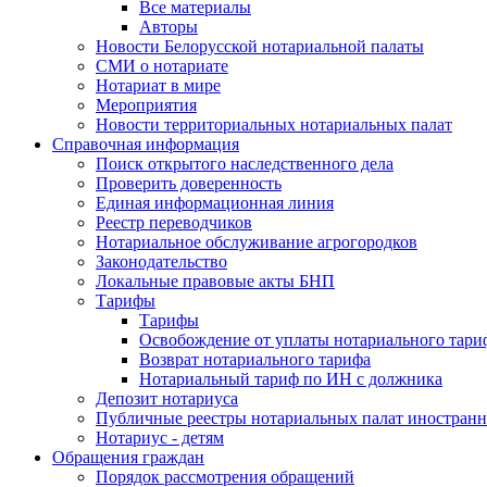
Все материалы
Авторы
Новости Белорусской нотариальной палаты
СМИ о нотариате
Нотариат в мире
Мероприятия
Новости территориальных нотариальных палат
Справочная информация
Поиск открытого наследственного дела
Проверить доверенность
Единая информационная линия
Реестр переводчиков
Нотариальное обслуживание агрогородков
Законодательство
Локальные правовые акты БНП
Тарифы
Тарифы
Освобождение от уплаты нотариального тари
Возврат нотариального тарифа
Нотариальный тариф по ИН с должника
Депозит нотариуса
Публичные реестры нотариальных палат иностранн
Нотариус - детям
Обращения граждан
Порядок рассмотрения обращений