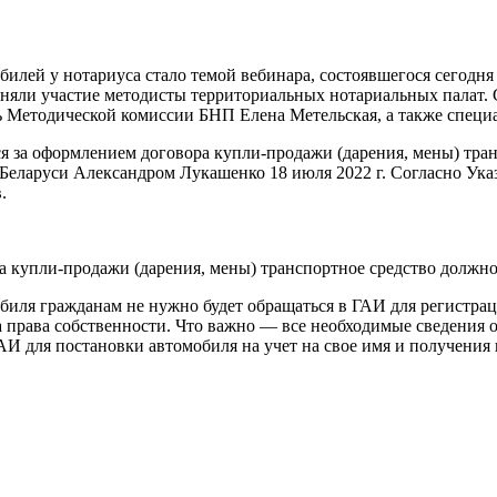
илей у нотариуса стало темой вебинара, состоявшегося сегодн
няли участие методисты территориальных нотариальных палат. 
ль Методической комиссии БНП Елена Метельская, а также спец
ся за оформлением договора купли-продажи (дарения, мены) тра
еларуси Александром Лукашенко 18 июля 2022 г. Согласно Указ
в.
а купли-продажи (дарения, мены) транспортное средство должно 
иля гражданам не нужно будет обращаться в ГАИ для регистрац
а права собственности. Что важно — все необходимые сведения 
АИ для постановки автомобиля на учет на свое имя и получения 