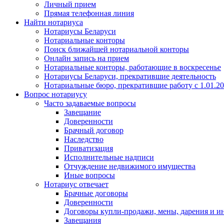
Личный прием
Прямая телефонная линия
Найти нотариуса
Нотариусы Беларуси
Нотариальные конторы
Поиск ближайшей нотариальной конторы
Онлайн запись на прием
Нотариальные конторы, работающие в воскресенье
Нотариусы Беларуси, прекратившие деятельность
Нотариальные бюро, прекратившие работу с 1.01.2
Вопрос нотариусу
Часто задаваемые вопросы
Завещание
Доверенности
Брачный договор
Наследство
Приватизация
Исполнительные надписи
Отчуждение недвижимого имущества
Иные вопросы
Нотариус отвечает
Брачные договоры
Доверенности
Договоры купли-продажи, мены, дарения и и
Завещания