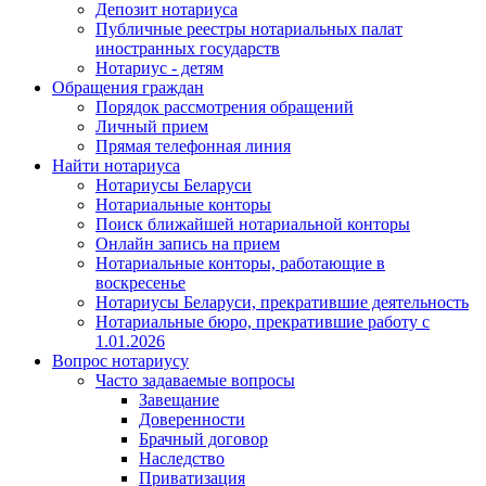
Депозит нотариуса
Публичные реестры нотариальных палат
иностранных государств
Нотариус - детям
Обращения граждан
Порядок рассмотрения обращений
Личный прием
Прямая телефонная линия
Найти нотариуса
Нотариусы Беларуси
Нотариальные конторы
Поиск ближайшей нотариальной конторы
Онлайн запись на прием
Нотариальные конторы, работающие в
воскресенье
Нотариусы Беларуси, прекратившие деятельность
Нотариальные бюро, прекратившие работу с
1.01.2026
Вопрос нотариусу
Часто задаваемые вопросы
Завещание
Доверенности
Брачный договор
Наследство
Приватизация