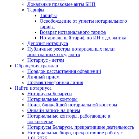
Локальные правовые акты БНП
Тарифы
Тарифы
Освобождение от уплаты нотариального
тарифа
Возврат нотариального тарифа
Нотариальный тариф по ИН с должника
Депозит нотариуса
Публичные реестры нотариальных палат
иностранных государств
Нотариус - детям
Обращения граждан
Порядок рассмотрения обращений
Личный прием
Прямая телефонная линия
Найти нотариуса
Нотариусы Беларуси
Нотариальные конторы
Поиск ближайшей нотариальной конторы
Онлайн запись на прием
Нотариальные конторы, работающие в
воскресенье
Нотариусы Беларуси, прекратившие деятельность
Нотариальные бюро, прекратившие работу с
1.01.2026