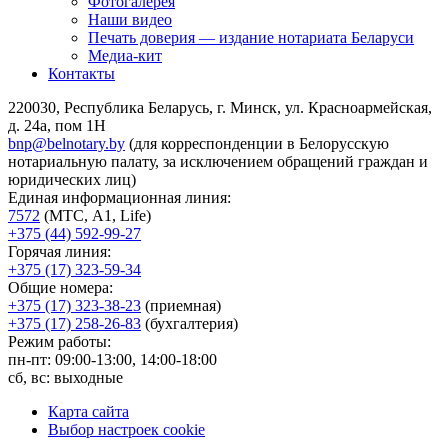
Фотогалерея
Наши видео
Печать доверия — издание нотариата Беларуси
Медиа-кит
Контакты
220030, Республика Беларусь, г. Минск, ул. Красноармейская,
д. 24а, пом 1Н
bnp@belnotary.by
(для корреспонденции в Белорусскую
нотариальную палату, за исключением обращений граждан и
юридических лиц)
Единая информационная линия:
7572
(МТС, A1, Life)
+375 (44) 592-99-27
Горячая линия:
+375 (17) 323-59-34
Общие номера:
+375 (17) 323-38-23
(приемная)
+375 (17) 258-26-83
(бухгалтерия)
Режим работы:
пн-пт: 09:00-13:00, 14:00-18:00
сб, вс: выходные
Карта сайта
Выбор настроек cookie