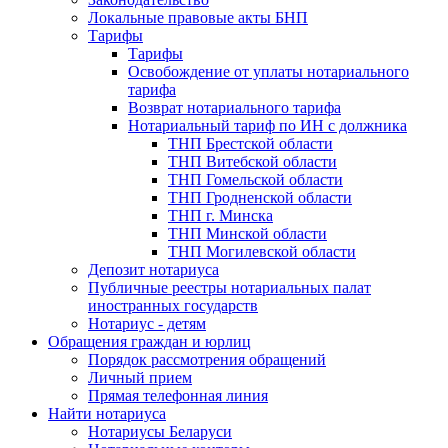
Локальные правовые акты БНП
Тарифы
Тарифы
Освобождение от уплаты нотариального
тарифа
Возврат нотариального тарифа
Нотариальный тариф по ИН с должника
ТНП Брестской области
ТНП Витебской области
ТНП Гомельской области
ТНП Гродненской области
ТНП г. Минска
ТНП Минской области
ТНП Могилевской области
Депозит нотариуса
Публичные реестры нотариальных палат
иностранных государств
Нотариус - детям
Обращения граждан и юрлиц
Порядок рассмотрения обращений
Личный прием
Прямая телефонная линия
Найти нотариуса
Нотариусы Беларуси