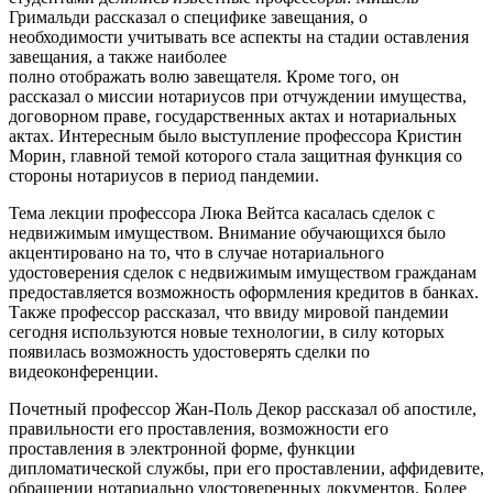
Гримальди рассказал о специфике завещания, о
необходимости учитывать все аспекты на стадии оставления
завещания, а также наиболее
полно отображать волю завещателя. Кроме того, он
рассказал о миссии нотариусов при отчуждении имущества,
договорном праве, государственных актах и нотариальных
актах. Интересным было выступление профессора Кристин
Морин, главной темой которого стала защитная функция со
стороны нотариусов в период пандемии.
Тема лекции профессора Люка Вейтса касалась сделок с
недвижимым имуществом. Внимание обучающихся было
акцентировано на то, что в случае нотариального
удостоверения сделок с недвижимым имуществом гражданам
предоставляется возможность оформления кредитов в банках.
Также профессор рассказал, что ввиду мировой пандемии
сегодня используются новые технологии, в силу которых
появилась возможность удостоверять сделки по
видеоконференции.
Почетный профессор Жан-Поль Декор рассказал об апостиле,
правильности его проставления, возможности его
проставления в электронной форме, функции
дипломатической службы, при его проставлении, аффидевите,
обращении нотариально удостоверенных документов. Более