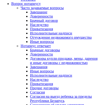
Вопрос нотариусу
Часто задаваемые вопросы
Завещание
Доверенности
Брачный договор
Наследство
Приватизация
Исполнительные надписи
Отчуждение недвижимого имущества
Иные вопросы
Нотариус отвечает
Брачные договоры
Доверенности
Договоры купли-продажи, мены, дарения
и иные договоры с недвижимостью
Завещания
Иные вопросы
Исполнительные надписи
Наследство
Приватизация
Прочие договоры
Согласия
Согласия на выезд ребенка за пределы
Республики Беларусь
Соглашения об уплате алиментов