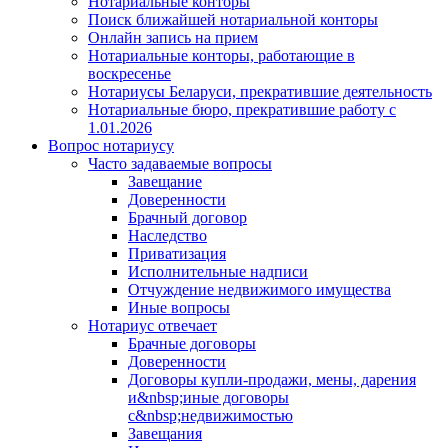
Нотариальные конторы
Поиск ближайшей нотариальной конторы
Онлайн запись на прием
Нотариальные конторы, работающие в
воскресенье
Нотариусы Беларуси, прекратившие деятельность
Нотариальные бюро, прекратившие работу с
1.01.2026
Вопрос нотариусу
Часто задаваемые вопросы
Завещание
Доверенности
Брачный договор
Наследство
Приватизация
Исполнительные надписи
Отчуждение недвижимого имущества
Иные вопросы
Нотариус отвечает
Брачные договоры
Доверенности
Договоры купли-продажи, мены, дарения
и&nbsp;иные договоры
с&nbsp;недвижимостью
Завещания