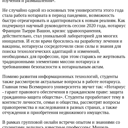
изучения и размышления».
Не случайно одной из основных тем университета этого года
стала работа нотариата в период пандемии, возможность
быстро отреагировать и адаптироваться к новым реалиям. Как
подчеркнул научный руководитель сессии 2020 года, нотариус
Франции Тьерри Вашон, кризис здравоохранения,
действительно, стал уникальной лабораторией для многих
инициатив. И если врачи бросились на разработку лечения и
вакцины, нотариусы сосредоточили свои силы и знания для
поиска технологических адаптаций и изменений,
необходимых для профессии, при этом стараясь не жертвовать
традиционными элементами миссии нотариуса и
требованиями безопасности к нотариальным актам.
Помимо развития информационных технологий, студенты
также рассмотрели актуальные вопросы в работе нотариуса.
Главная тема Всемирного университета звучит так: «Нотариус
- гарант правового обеспечения в гражданском праве: защита
гражданина-защита общества». Студенты проработают тему в
контексте личности, семьи и общества, рассмотрят вопросы
правопреемства и наследования в разных странах, а также
отчуждения и приобретения недвижимого имущества.
В рамках групповой онлайн встречи опытом и знаниями со
студентами делились известные профессоры: Мишель