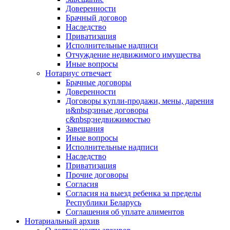
Доверенности
Брачный договор
Наследство
Приватизация
Исполнительные надписи
Отчуждение недвижимого имущества
Иные вопросы
Нотариус отвечает
Брачные договоры
Доверенности
Договоры купли-продажи, мены, дарения
и&nbsp;иные договоры
с&nbsp;недвижимостью
Завещания
Иные вопросы
Исполнительные надписи
Наследство
Приватизация
Прочие договоры
Согласия
Согласия на выезд ребенка за пределы
Республики Беларусь
Соглашения об уплате алиментов
Нотариальный архив