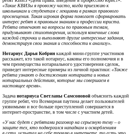
ребят КВИЗ «День права. Введение в профессию юрист»:
«Такие КВИЗы я провожу часто, когда приезжаю к
школьникам и студентам с лекциями в рамках правового
просвещения. Такая игровая форма помогает сформировать
интерес ребят к правовым знаниям и профессии юриста.
Ребята отвечают на вопросы по правовым темам,
придумывают стихотворения, используя конечные слова
каждой строчки и выполняют другие интересные задания,
демонстрируя свои знания и способности к анализу».
Нотариус Дарья Кобрин
каждой мини-группе участников
расскажет, кто такой нотариус, каковы его полномочия и в
чем преимущества нотариального удостоверения сделок,
приведет интересные примеры из личной практики:
«Также
ребята узнают о достижениях нотариата и новых
нотариальных действиях, которые мы совершаем в
настоящее время».
Задача
нотариуса Светланы Самсоновой
объяснить каждой
группе ребят, что Всемирная паутина делает пользователей
уязвимыми и все больше преступлений совершается в
интернет-пространстве, в том числе с участием детей.
«У нас будет с ребятами разговор на серьезную тему – о
защите тех, кто подвергался нападкам и оскорблениям
в сети, испытал на себе травлю в интернете, то есть это