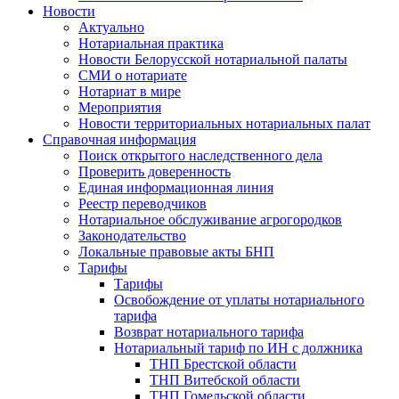
Новости
Актуально
Нотариальная практика
Новости Белорусской нотариальной палаты
СМИ о нотариате
Нотариат в мире
Мероприятия
Новости территориальных нотариальных палат
Справочная информация
Поиск открытого наследственного дела
Проверить доверенность
Единая информационная линия
Реестр переводчиков
Нотариальное обслуживание агрогородков
Законодательство
Локальные правовые акты БНП
Тарифы
Тарифы
Освобождение от уплаты нотариального
тарифа
Возврат нотариального тарифа
Нотариальный тариф по ИН с должника
ТНП Брестской области
ТНП Витебской области
ТНП Гомельской области