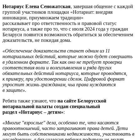
Нотариус Елена Сеножатская
, завершая общение с каждой
группой участников площадки «Нотариат: внедряя
инновации, приумножаем традиции»
рассказывает про ответственность и правовой статус
нотариуса, а также про то, что с июля 2024 года у граждан
Беларуси появится возможность обратиться за обеспечением
доказательств, не покидая дома.
«Обеспечение доказательств станет одним из 11
нотариальных действий, которые можно будет совершать
в удаленном формате. Так как оно не требует проверки
соответствия воли и волеизъявления и ряда других
обязательных действий нотариуса, которые проводятся,
к примеру, при удостоверении сделок. Цифровой формат
упростит жизнь гражданам, чьи права нуждаются
в защите».
Ребята также узнают, что
на сайте Белорусской
нотариальной палаты создан специальный
раздел
«Нотариус – детям»
:
«Многие "взрослые" дела, особенно те, что касаются
правоотношений, часто затрагивают права детей. Дети
могут быть собственниками недвижимости, участвовать в
наследовании, а без согласия ребенка родители не могут