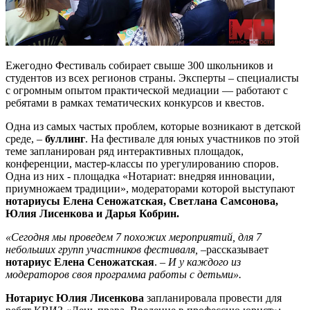
Ежегодно Фестиваль собирает свыше 300 школьников и
студентов из всех регионов страны. Эксперты – специалисты
с огромным опытом практической медиации — работают с
ребятами в рамках тематических конкурсов и квестов.
Одна из самых частых проблем, которые возникают в детской
среде, –
буллинг
. На фестивале для юных участников по этой
теме запланирован ряд интерактивных площадок,
конференции, мастер-классы по урегулированию споров.
Одна из них - площадка «Нотариат: внедряя инновации,
приумножаем традиции», модераторами которой выступают
нотариусы Елена Сеножатская, Светлана Самсонова,
Юлия Лисенкова и Дарья Кобрин.
«Сегодня мы проведем 7 похожих мероприятий, для 7
небольших групп участников фестиваля,
–рассказывает
нотариус Елена Сеножатская
. –
И у каждого из
модераторов своя программа работы с детьми».
Нотариус Юлия Лисенкова
запланировала провести для