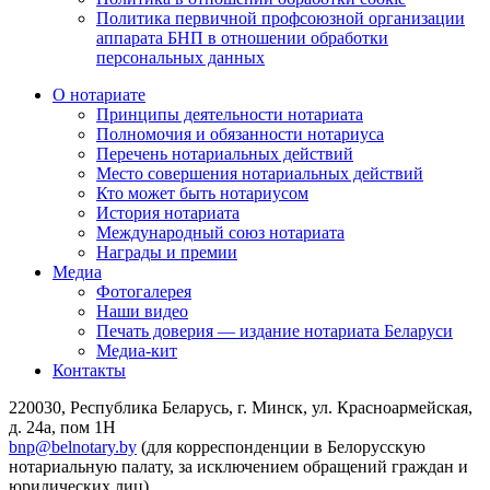
Политика первичной профсоюзной организации
аппарата БНП в отношении обработки
персональных данных
О нотариате
Принципы деятельности нотариата
Полномочия и обязанности нотариуса
Перечень нотариальных действий
Место совершения нотариальных действий
Кто может быть нотариусом
История нотариата
Международный союз нотариата
Награды и премии
Медиа
Фотогалерея
Наши видео
Печать доверия — издание нотариата Беларуси
Медиа-кит
Контакты
220030, Республика Беларусь, г. Минск, ул. Красноармейская,
д. 24а, пом 1Н
bnp@belnotary.by
(для корреспонденции в Белорусскую
нотариальную палату, за исключением обращений граждан и
юридических лиц)