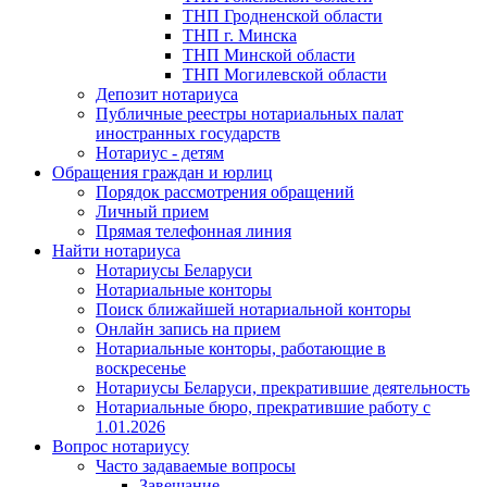
ТНП Гродненской области
ТНП г. Минска
ТНП Минской области
ТНП Могилевской области
Депозит нотариуса
Публичные реестры нотариальных палат
иностранных государств
Нотариус - детям
Обращения граждан и юрлиц
Порядок рассмотрения обращений
Личный прием
Прямая телефонная линия
Найти нотариуса
Нотариусы Беларуси
Нотариальные конторы
Поиск ближайшей нотариальной конторы
Онлайн запись на прием
Нотариальные конторы, работающие в
воскресенье
Нотариусы Беларуси, прекратившие деятельность
Нотариальные бюро, прекратившие работу с
1.01.2026
Вопрос нотариусу
Часто задаваемые вопросы
Завещание