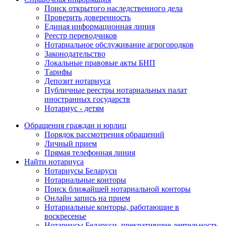
Поиск открытого наследственного дела
Проверить доверенность
Единая информационная линия
Реестр переводчиков
Нотариальное обслуживание агрогородков
Законодательство
Локальные правовые акты БНП
Тарифы
Депозит нотариуса
Публичные реестры нотариальных палат
иностранных государств
Нотариус - детям
Обращения граждан и юрлиц
Порядок рассмотрения обращений
Личный прием
Прямая телефонная линия
Найти нотариуса
Нотариусы Беларуси
Нотариальные конторы
Поиск ближайшей нотариальной конторы
Онлайн запись на прием
Нотариальные конторы, работающие в
воскресенье
Нотариусы Беларуси, прекратившие деятельность