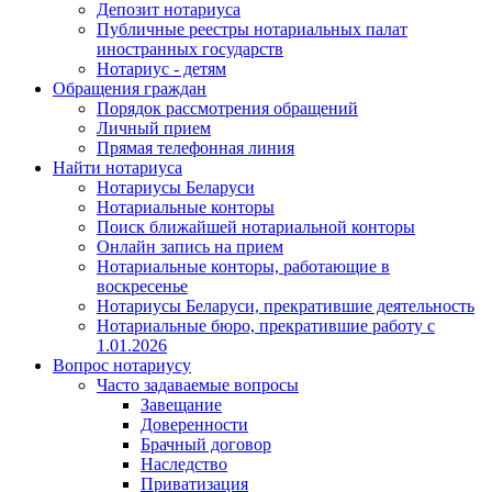
Депозит нотариуса
Публичные реестры нотариальных палат
иностранных государств
Нотариус - детям
Обращения граждан
Порядок рассмотрения обращений
Личный прием
Прямая телефонная линия
Найти нотариуса
Нотариусы Беларуси
Нотариальные конторы
Поиск ближайшей нотариальной конторы
Онлайн запись на прием
Нотариальные конторы, работающие в
воскресенье
Нотариусы Беларуси, прекратившие деятельность
Нотариальные бюро, прекратившие работу с
1.01.2026
Вопрос нотариусу
Часто задаваемые вопросы
Завещание
Доверенности
Брачный договор
Наследство
Приватизация