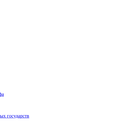
фа
ых государств