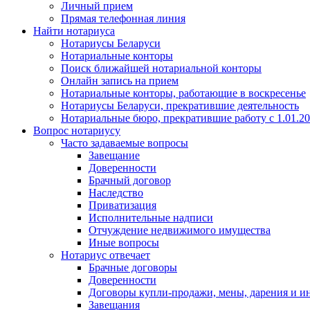
Личный прием
Прямая телефонная линия
Найти нотариуса
Нотариусы Беларуси
Нотариальные конторы
Поиск ближайшей нотариальной конторы
Онлайн запись на прием
Нотариальные конторы, работающие в воскресенье
Нотариусы Беларуси, прекратившие деятельность
Нотариальные бюро, прекратившие работу с 1.01.2
Вопрос нотариусу
Часто задаваемые вопросы
Завещание
Доверенности
Брачный договор
Наследство
Приватизация
Исполнительные надписи
Отчуждение недвижимого имущества
Иные вопросы
Нотариус отвечает
Брачные договоры
Доверенности
Договоры купли-продажи, мены, дарения и и
Завещания