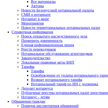
Все материалы
Авторы
Новости Белорусской нотариальной палаты
СМИ о нотариате
Нотариат в мире
Мероприятия
Новости территориальных нотариальных палат
Справочная информация
Поиск открытого наследственного дела
Проверить доверенность
Единая информационная линия
Реестр переводчиков
Нотариальное обслуживание агрогородков
Законодательство
Локальные правовые акты БНП
Тарифы
Тарифы
Освобождение от уплаты нотариального тари
Возврат нотариального тарифа
Нотариальный тариф по ИН с должника
Депозит нотариуса
Публичные реестры нотариальных палат иностранн
Нотариус - детям
Обращения граждан
Порядок рассмотрения обращений