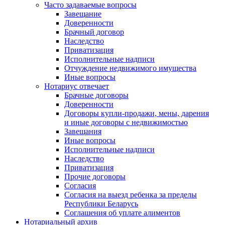
Часто задаваемые вопросы
Завещание
Доверенности
Брачный договор
Наследство
Приватизация
Исполнительные надписи
Отчуждение недвижимого имущества
Иные вопросы
Нотариус отвечает
Брачные договоры
Доверенности
Договоры купли-продажи, мены, дарения
и иные договоры с недвижимостью
Завещания
Иные вопросы
Исполнительные надписи
Наследство
Приватизация
Прочие договоры
Согласия
Согласия на выезд ребенка за пределы
Республики Беларусь
Соглашения об уплате алиментов
Нотариальный архив