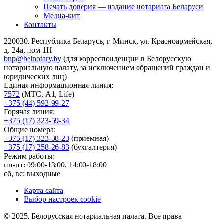
Печать доверия — издание нотариата Беларуси
Медиа-кит
Контакты
220030, Республика Беларусь, г. Минск, ул. Красноармейская,
д. 24а, пом 1Н
bnp@belnotary.by
(для корреспонденции в Белорусскую
нотариальную палату, за исключением обращений граждан и
юридических лиц)
Единая информационная линия:
7572
(МТС, A1, Life)
+375 (44) 592-99-27
Горячая линия:
+375 (17) 323-59-34
Общие номера:
+375 (17) 323-38-23
(приемная)
+375 (17) 258-26-83
(бухгалтерия)
Режим работы:
пн-пт: 09:00-13:00, 14:00-18:00
сб, вс: выходные
Карта сайта
Выбор настроек cookie
© 2025, Белорусская нотариальная палата. Все права