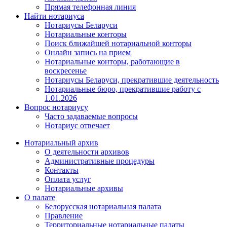
Прямая телефонная линия
Найти нотариуса
Нотариусы Беларуси
Нотариальные конторы
Поиск ближайшей нотариальной конторы
Онлайн запись на прием
Нотариальные конторы, работающие в
воскресенье
Нотариусы Беларуси, прекратившие деятельность
Нотариальные бюро, прекратившие работу с
1.01.2026
Вопрос нотариусу
Часто задаваемые вопросы
Нотариус отвечает
Нотариальный архив
О деятельности архивов
Административные процедуры
Контакты
Оплата услуг
Нотариальные архивы
О палате
Белорусская нотариальная палата
Правление
Территориальные нотариальные палаты