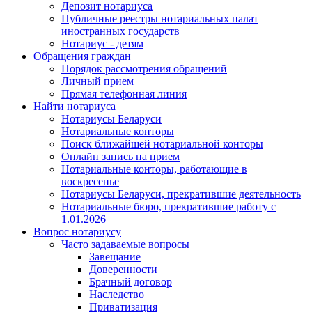
Депозит нотариуса
Публичные реестры нотариальных палат
иностранных государств
Нотариус - детям
Обращения граждан
Порядок рассмотрения обращений
Личный прием
Прямая телефонная линия
Найти нотариуса
Нотариусы Беларуси
Нотариальные конторы
Поиск ближайшей нотариальной конторы
Онлайн запись на прием
Нотариальные конторы, работающие в
воскресенье
Нотариусы Беларуси, прекратившие деятельность
Нотариальные бюро, прекратившие работу с
1.01.2026
Вопрос нотариусу
Часто задаваемые вопросы
Завещание
Доверенности
Брачный договор
Наследство
Приватизация