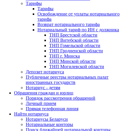
Тарифы
Тарифы
Освобождение от уплаты нотариального
тарифа
Возврат нотариального тарифа
Нотариальный тариф по ИН с должника
ТНП Брестской области
ТНП Витебской области
ТНП Гомельской области
ТНП Гродненской области
ТНП г. Минска
ТНП Минской области
ТНП Могилевской области
Депозит нотариуса
Публичные реестры нотариальных палат
иностранных государств
Нотариус - детям
Обращения граждан и юрлиц
Порядок рассмотрения обращений
Личный прием
Прямая телефонная линия
Найти нотариуса
Нотариусы Беларуси
Нотариальные конторы
Поиск ближайшей нотариальной конторы