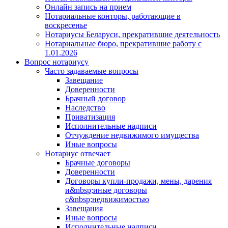
Онлайн запись на прием
Нотариальные конторы, работающие в
воскресенье
Нотариусы Беларуси, прекратившие деятельность
Нотариальные бюро, прекратившие работу с
1.01.2026
Вопрос нотариусу
Часто задаваемые вопросы
Завещание
Доверенности
Брачный договор
Наследство
Приватизация
Исполнительные надписи
Отчуждение недвижимого имущества
Иные вопросы
Нотариус отвечает
Брачные договоры
Доверенности
Договоры купли-продажи, мены, дарения
и&nbsp;иные договоры
с&nbsp;недвижимостью
Завещания
Иные вопросы
Исполнительные надписи