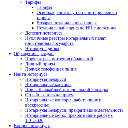
Тарифы
Тарифы
Освобождение от уплаты нотариального
тарифа
Возврат нотариального тарифа
Нотариальный тариф по ИН с должника
Депозит нотариуса
Публичные реестры нотариальных палат
иностранных государств
Нотариус - детям
Обращения граждан
Порядок рассмотрения обращений
Личный прием
Прямая телефонная линия
Найти нотариуса
Нотариусы Беларуси
Нотариальные конторы
Поиск ближайшей нотариальной конторы
Онлайн запись на прием
Нотариальные конторы, работающие в
воскресенье
Нотариусы Беларуси, прекратившие деятельность
Нотариальные бюро, прекратившие работу с
1.01.2026
Вопрос нотариусу