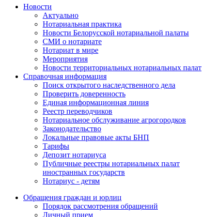
Новости
Актуально
Нотариальная практика
Новости Белорусской нотариальной палаты
СМИ о нотариате
Нотариат в мире
Мероприятия
Новости территориальных нотариальных палат
Справочная информация
Поиск открытого наследственного дела
Проверить доверенность
Единая информационная линия
Реестр переводчиков
Нотариальное обслуживание агрогородков
Законодательство
Локальные правовые акты БНП
Тарифы
Депозит нотариуса
Публичные реестры нотариальных палат
иностранных государств
Нотариус - детям
Обращения граждан и юрлиц
Порядок рассмотрения обращений
Личный прием