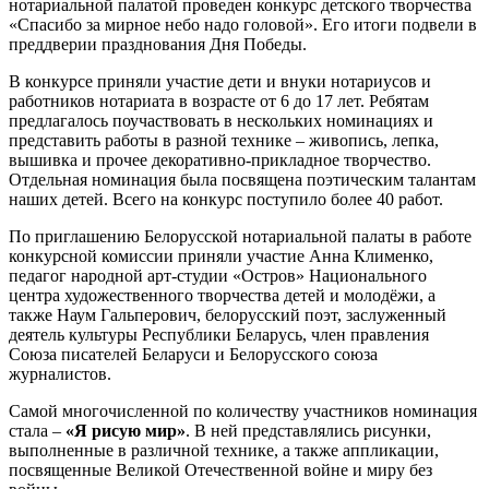
нотариальной палатой проведен конкурс детского творчества
«Спасибо за мирное небо надо головой». Его итоги подвели в
преддверии празднования Дня Победы.
В конкурсе приняли участие дети и внуки нотариусов и
работников нотариата в возрасте от 6 до 17 лет. Ребятам
предлагалось поучаствовать в нескольких номинациях и
представить работы в разной технике – живопись, лепка,
вышивка и прочее декоративно-прикладное творчество.
Отдельная номинация была посвящена поэтическим талантам
наших детей. Всего на конкурс поступило более 40 работ.
По приглашению Белорусской нотариальной палаты в работе
конкурсной комиссии приняли участие Анна Клименко,
педагог народной арт-студии «Остров» Национального
центра художественного творчества детей и молодёжи, а
также Наум Гальперович, белорусский поэт, заслуженный
деятель культуры Республики Беларусь, член правления
Союза писателей Беларуси и Белорусского союза
журналистов.
Самой многочисленной по количеству участников номинация
стала –
«Я рисую мир»
. В ней представлялись рисунки,
выполненные в различной технике, а также аппликации,
посвященные Великой Отечественной войне и миру без