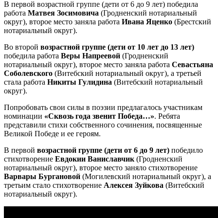
В первой возрастной группе (дети от 6 до 9 лет) победила
работа
Матвея Зосимовича
(Гродненский нотариальный
округ), второе место заняла работа
Ивана Яценко
(Брестский
нотариальный округ).
Во второй
возрастной группе (дети от 10 лет до 13 лет)
победила работа
Веры Напреевой
(Гродненский
нотариальный округ), второе место заняла работа
Севастьяна
Соболевского
(Витебский нотариальный округ), а третьей
стала работа
Никиты Гулидина
(Витебский нотариальный
округ).
Попробовать свои силы в поэзии предлагалось участникам
номинации
«Сквозь года звенит Победа…»
. Ребята
представили стихи собственного сочинения, посвященные
Великой Победе и ее героям.
В первой
возрастной группе (дети от 6 до 9 лет)
победило
стихотворение
Евдокии Ваниславчик
(Гродненский
нотариальный округ), второе место заняло стихотворение
Варвары Бургановой
(Могилевский нотариальный округ), а
третьим стало стихотворение
Алексея Зуйкова
(Витебский
нотариальный округ).