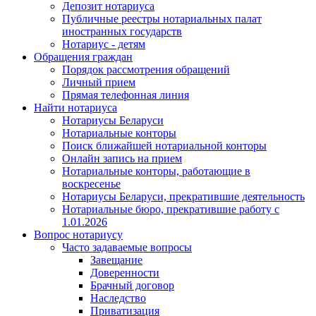
Депозит нотариуса
Публичные реестры нотариальных палат
иностранных государств
Нотариус - детям
Обращения граждан
Порядок рассмотрения обращений
Личный прием
Прямая телефонная линия
Найти нотариуса
Нотариусы Беларуси
Нотариальные конторы
Поиск ближайшей нотариальной конторы
Онлайн запись на прием
Нотариальные конторы, работающие в
воскресенье
Нотариусы Беларуси, прекратившие деятельность
Нотариальные бюро, прекратившие работу с
1.01.2026
Вопрос нотариусу
Часто задаваемые вопросы
Завещание
Доверенности
Брачный договор
Наследство
Приватизация