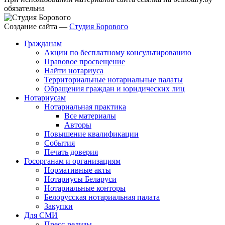
обязательна
Создание сайта —
Студия Борового
Гражданам
Акции по бесплатному консультированию
Правовое просвещение
Найти нотариуса
Территориальные нотариальные палаты
Обращения граждан и юридических лиц
Нотариусам
Нотариальная практика
Все материалы
Авторы
Повышение квалификации
События
Печать доверия
Госорганам и организациям
Нормативные акты
Нотариусы Беларуси
Нотариальные конторы
Белорусская нотариальная палата
Закупки
Для СМИ
Пресс-релизы