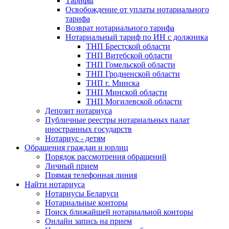
Тарифы
Освобождение от уплаты нотариального
тарифа
Возврат нотариального тарифа
Нотариальный тариф по ИН с должника
ТНП Брестской области
ТНП Витебской области
ТНП Гомельской области
ТНП Гродненской области
ТНП г. Минска
ТНП Минской области
ТНП Могилевской области
Депозит нотариуса
Публичные реестры нотариальных палат
иностранных государств
Нотариус - детям
Обращения граждан и юрлиц
Порядок рассмотрения обращений
Личный прием
Прямая телефонная линия
Найти нотариуса
Нотариусы Беларуси
Нотариальные конторы
Поиск ближайшей нотариальной конторы
Онлайн запись на прием