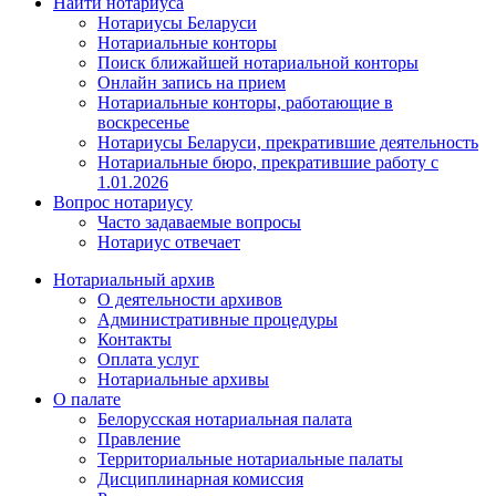
Найти нотариуса
Нотариусы Беларуси
Нотариальные конторы
Поиск ближайшей нотариальной конторы
Онлайн запись на прием
Нотариальные конторы, работающие в
воскресенье
Нотариусы Беларуси, прекратившие деятельность
Нотариальные бюро, прекратившие работу с
1.01.2026
Вопрос нотариусу
Часто задаваемые вопросы
Нотариус отвечает
Нотариальный архив
О деятельности архивов
Административные процедуры
Контакты
Оплата услуг
Нотариальные архивы
О палате
Белорусская нотариальная палата
Правление
Территориальные нотариальные палаты
Дисциплинарная комиссия