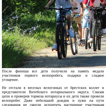
После финиша все дети получили на память медали
участников первого велопробега, подарки и сладкое
угощение.
Не отстали в веселых велогонках от брестских коллег и
представители Витебского нотариального округа. Смазав
цепи и проверив тормоза нотариусы и их дети также провели
велопробег. Даже небольшой дождик и лужи на пути
следования не смогли испортить настроение участникам