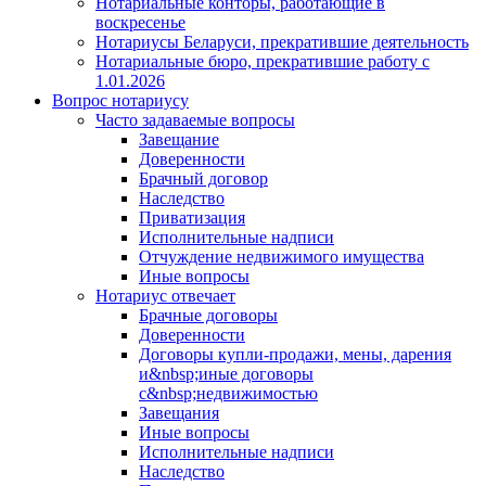
Нотариальные конторы, работающие в
воскресенье
Нотариусы Беларуси, прекратившие деятельность
Нотариальные бюро, прекратившие работу с
1.01.2026
Вопрос нотариусу
Часто задаваемые вопросы
Завещание
Доверенности
Брачный договор
Наследство
Приватизация
Исполнительные надписи
Отчуждение недвижимого имущества
Иные вопросы
Нотариус отвечает
Брачные договоры
Доверенности
Договоры купли-продажи, мены, дарения
и&nbsp;иные договоры
с&nbsp;недвижимостью
Завещания
Иные вопросы
Исполнительные надписи
Наследство