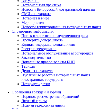
Актуально
Нотариальная практика
Новости Белорусской нотариальной палаты
СМИ о нотариате
Нотариат в мире
Мероприятия
Новости территориальных нотариальных палат
Справочная информация
Поиск открытого наследственного дела
Проверить доверенность
Единая информационная линия
Реестр переводчиков
Нотариальное обслуживание агрогородков
Законодательство
Локальные правовые акты БНП
Тарифы
Депозит нотариуса
Публичные реестры нотариальных палат
иностранных государств
Нотариус - детям
Обращения граждан и юрлиц
Порядок рассмотрения обращений
Личный прием
Прямая телефонная линия