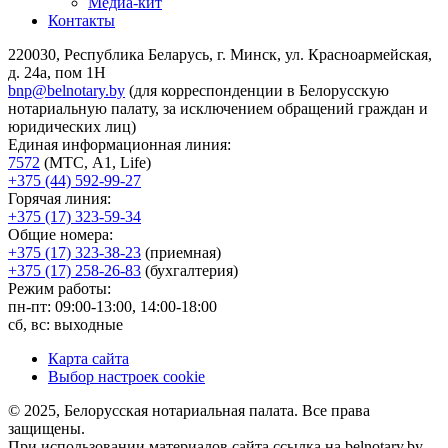
Медиа-кит
Контакты
220030, Республика Беларусь, г. Минск, ул. Красноармейская,
д. 24а, пом 1Н
bnp@belnotary.by
(для корреспонденции в Белорусскую
нотариальную палату, за исключением обращений граждан и
юридических лиц)
Единая информационная линия:
7572
(МТС, A1, Life)
+375 (44) 592-99-27
Горячая линия:
+375 (17) 323-59-34
Общие номера:
+375 (17) 323-38-23
(приемная)
+375 (17) 258-26-83
(бухгалтерия)
Режим работы:
пн-пт: 09:00-13:00, 14:00-18:00
сб, вс: выходные
Карта сайта
Выбор настроек cookie
© 2025, Белорусская нотариальная палата. Все права
защищены.
При использовании материалов сайта ссылка на belnotary.by