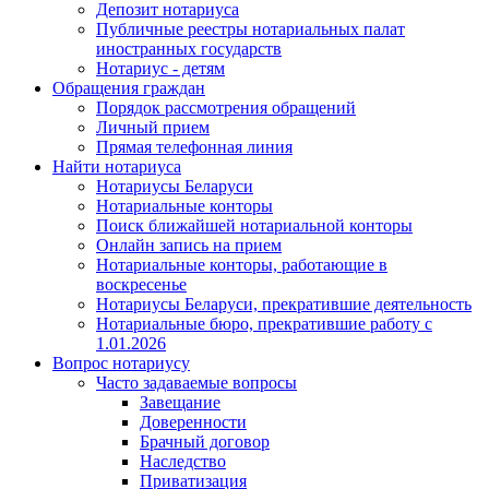
Депозит нотариуса
Публичные реестры нотариальных палат
иностранных государств
Нотариус - детям
Обращения граждан
Порядок рассмотрения обращений
Личный прием
Прямая телефонная линия
Найти нотариуса
Нотариусы Беларуси
Нотариальные конторы
Поиск ближайшей нотариальной конторы
Онлайн запись на прием
Нотариальные конторы, работающие в
воскресенье
Нотариусы Беларуси, прекратившие деятельность
Нотариальные бюро, прекратившие работу с
1.01.2026
Вопрос нотариусу
Часто задаваемые вопросы
Завещание
Доверенности
Брачный договор
Наследство
Приватизация