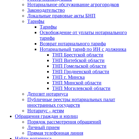
Нотариальное обслуживание агрогородков
Законодательство
Локальные правовые акты БНП
Тарифы
Тарифы
Освобождение от уплаты нотариального
тарифа
Возврат нотариального тарифа
Нотариальный тариф по ИН с должника
ТНП Брестской области
ТНП Витебской области
ТНП Гомельской области
ТНП Гродненской области
ТНП г. Минска
ТНП Минской области
ТНП Могилевской области
Депозит нотариуса
Публичные реестры нотариальных палат
иностранных государств
Нотариус - детям
Обращения граждан и юрлиц
Порядок рассмотрения обращений
Личный прием
Прямая телефонная линия
Найти нотариуса