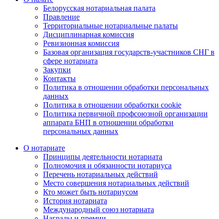
Белорусская нотариальная палата
Правление
Территориальные нотариальные палаты
Дисциплинарная комиссия
Ревизионная комиссия
Базовая организация государств-участников СНГ в
сфере нотариата
Закупки
Контакты
Политика в отношении обработки персональных
данных
Политика в отношении обработки cookie
Политика первичной профсоюзной организации
аппарата БНП в отношении обработки
персональных данных
О нотариате
Принципы деятельности нотариата
Полномочия и обязанности нотариуса
Перечень нотариальных действий
Место совершения нотариальных действий
Кто может быть нотариусом
История нотариата
Международный союз нотариата
Награды и премии