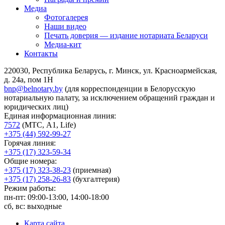
Медиа
Фотогалерея
Наши видео
Печать доверия — издание нотариата Беларуси
Медиа-кит
Контакты
220030, Республика Беларусь, г. Минск, ул. Красноармейская,
д. 24а, пом 1Н
bnp@belnotary.by
(для корреспонденции в Белорусскую
нотариальную палату, за исключением обращений граждан и
юридических лиц)
Единая информационная линия:
7572
(МТС, A1, Life)
+375 (44) 592-99-27
Горячая линия:
+375 (17) 323-59-34
Общие номера:
+375 (17) 323-38-23
(приемная)
+375 (17) 258-26-83
(бухгалтерия)
Режим работы:
пн-пт: 09:00-13:00, 14:00-18:00
сб, вс: выходные
Карта сайта