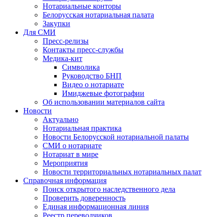
Нотариальные конторы
Белорусская нотариальная палата
Закупки
Для СМИ
Пресс-релизы
Контакты пресс-службы
Медика-кит
Символика
Руководство БНП
Видео о нотариате
Имиджевые фотографии
Об использовании материалов сайта
Новости
Актуально
Нотариальная практика
Новости Белорусской нотариальной палаты
СМИ о нотариате
Нотариат в мире
Мероприятия
Новости территориальных нотариальных палат
Справочная информация
Поиск открытого наследственного дела
Проверить доверенность
Единая информационная линия
Реестр переводчиков