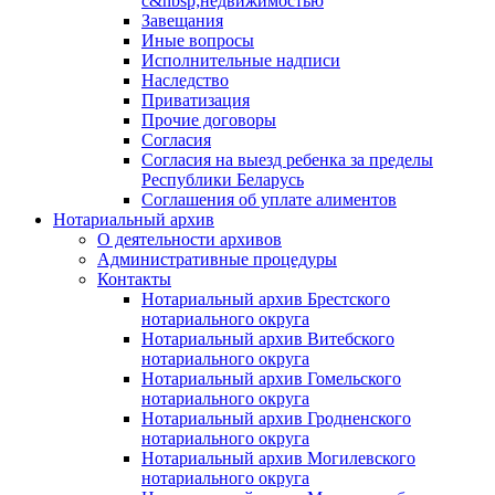
с&nbsp;недвижимостью
Завещания
Иные вопросы
Исполнительные надписи
Наследство
Приватизация
Прочие договоры
Согласия
Согласия на выезд ребенка за пределы
Республики Беларусь
Соглашения об уплате алиментов
Нотариальный архив
О деятельности архивов
Административные процедуры
Контакты
Нотариальный архив Брестского
нотариального округа
Нотариальный архив Витебского
нотариального округа
Нотариальный архив Гомельского
нотариального округа
Нотариальный архив Гродненского
нотариального округа
Нотариальный архив Могилевского
нотариального округа