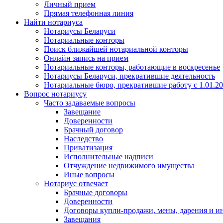
Личный прием
Прямая телефонная линия
Найти нотариуса
Нотариусы Беларуси
Нотариальные конторы
Поиск ближайшей нотариальной конторы
Онлайн запись на прием
Нотариальные конторы, работающие в воскресенье
Нотариусы Беларуси, прекратившие деятельность
Нотариальные бюро, прекратившие работу с 1.01.2
Вопрос нотариусу
Часто задаваемые вопросы
Завещание
Доверенности
Брачный договор
Наследство
Приватизация
Исполнительные надписи
Отчуждение недвижимого имущества
Иные вопросы
Нотариус отвечает
Брачные договоры
Доверенности
Договоры купли-продажи, мены, дарения и и
Завещания