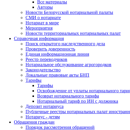
Все материалы
Авторы
Новости Белорусской нотариальной палаты
СМИ о нотариате
Нотариат в мире
Мероприятия
Новости территориальных нотариальных палат
Справочная информация
Поиск открытого наследственного дела
Проверить доверенность
Единая информационная линия
Реестр переводчиков
Нотариальное обслуживание агрогородков
Законодательство
Локальные правовые акты БНП
Тарифы
Тарифы
Освобождение от уплаты нотариального тари
Возврат нотариального тарифа
Нотариальный тариф по ИН с должника
Депозит нотариуса
Публичные реестры нотариальных палат иностранн
Нотариус - детям
Обращения граждан
Порядок рассмотрения обращений