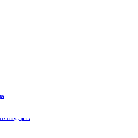
фа
ых государств