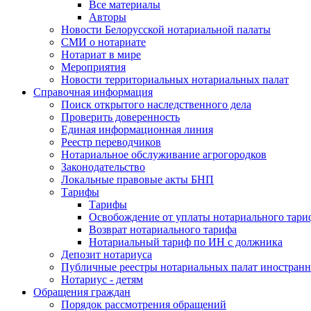
Все материалы
Авторы
Новости Белорусской нотариальной палаты
СМИ о нотариате
Нотариат в мире
Мероприятия
Новости территориальных нотариальных палат
Справочная информация
Поиск открытого наследственного дела
Проверить доверенность
Единая информационная линия
Реестр переводчиков
Нотариальное обслуживание агрогородков
Законодательство
Локальные правовые акты БНП
Тарифы
Тарифы
Освобождение от уплаты нотариального тари
Возврат нотариального тарифа
Нотариальный тариф по ИН с должника
Депозит нотариуса
Публичные реестры нотариальных палат иностранн
Нотариус - детям
Обращения граждан
Порядок рассмотрения обращений