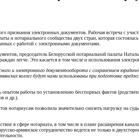
го признания электронных документов. Рабочая встреча с учас
аты и нотариального сообщества двух стран, которая состоялась
анных с работой с электронными документами.
ентов, председатель Белорусской нотариальной палаты Наталья
раждан легче. Это касается в том числе и использования электр
ого и электронного документооборота с сохранением юридичес
армянских коллег будут нами использованы при подготовке пред
ь опытом работы по установлению бесспорных фактов (родствен
в и др.).
в нотариусам позволила значительно снизить нагрузку на суды, 
ствие в сфере нотариата, в том числе в плане расширения кана
сско-армянское сотрудничество ведется не только в двухсторо
ятельности.