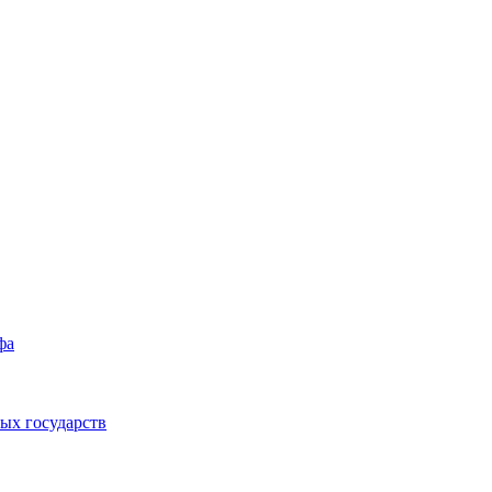
фа
ых государств