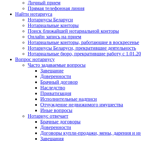
Личный прием
Прямая телефонная линия
Найти нотариуса
Нотариусы Беларуси
Нотариальные конторы
Поиск ближайшей нотариальной конторы
Онлайн запись на прием
Нотариальные конторы, работающие в воскресенье
Нотариусы Беларуси, прекратившие деятельность
Нотариальные бюро, прекратившие работу с 1.01.2
Вопрос нотариусу
Часто задаваемые вопросы
Завещание
Доверенности
Брачный договор
Наследство
Приватизация
Исполнительные надписи
Отчуждение недвижимого имущества
Иные вопросы
Нотариус отвечает
Брачные договоры
Доверенности
Договоры купли-продажи, мены, дарения и и
Завещания