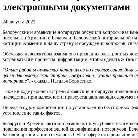
электронными документами
24 августа 2022
Белорусские и армянские нотариусы обсудили вопросы взаимно
посольства Армении в Беларуси, Белорусской нотариальной пал
юстиции Армении в нашу страну и обсуждения вопросов, связ
Обсуждая перспективы взаимного признания электронных докум
встраиваться в процессы цифровизации, чтобы сделать жизнь г
"Опыт работы армянских нотариусов по использованию бумажн
ценен для белорусской стороны. Безусловно, лучшие практики 
нотариате"
, - сказала Наталья Борисенко.
Также в ходе рабочей встречи армянские нотариусы поделилис
наследства, принадлежности правоустанавливающих документо
Передача судом компетенции по установлению бесспорных факто
установление таких фактов.
Беларусь и Армения активно развивают и углубляют взаимодей
повышения профессиональной квалификации нотариусов. Белору
Базовой организации государств СНГ в сфере нотариальной де