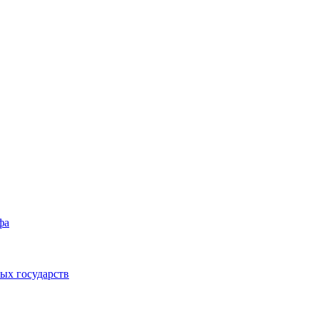
фа
ых государств