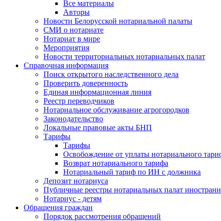
Все материалы
Авторы
Новости Белорусской нотариальной палаты
СМИ о нотариате
Нотариат в мире
Мероприятия
Новости территориальных нотариальных палат
Справочная информация
Поиск открытого наследственного дела
Проверить доверенность
Единая информационная линия
Реестр переводчиков
Нотариальное обслуживание агрогородков
Законодательство
Локальные правовые акты БНП
Тарифы
Тарифы
Освобождение от уплаты нотариального тари
Возврат нотариального тарифа
Нотариальный тариф по ИН с должника
Депозит нотариуса
Публичные реестры нотариальных палат иностранн
Нотариус - детям
Обращения граждан
Порядок рассмотрения обращений