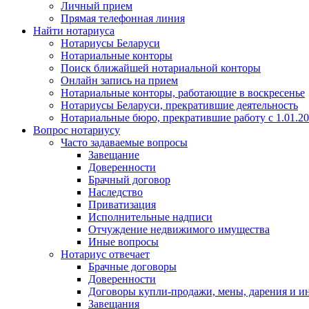
Личный прием
Прямая телефонная линия
Найти нотариуса
Нотариусы Беларуси
Нотариальные конторы
Поиск ближайшей нотариальной конторы
Онлайн запись на прием
Нотариальные конторы, работающие в воскресенье
Нотариусы Беларуси, прекратившие деятельность
Нотариальные бюро, прекратившие работу с 1.01.2
Вопрос нотариусу
Часто задаваемые вопросы
Завещание
Доверенности
Брачный договор
Наследство
Приватизация
Исполнительные надписи
Отчуждение недвижимого имущества
Иные вопросы
Нотариус отвечает
Брачные договоры
Доверенности
Договоры купли-продажи, мены, дарения и и
Завещания