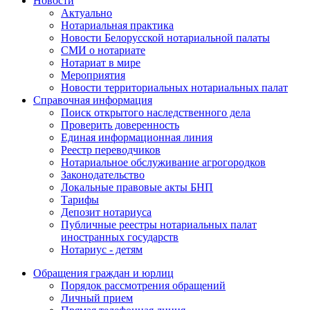
Новости
Актуально
Нотариальная практика
Новости Белорусской нотариальной палаты
СМИ о нотариате
Нотариат в мире
Мероприятия
Новости территориальных нотариальных палат
Справочная информация
Поиск открытого наследственного дела
Проверить доверенность
Единая информационная линия
Реестр переводчиков
Нотариальное обслуживание агрогородков
Законодательство
Локальные правовые акты БНП
Тарифы
Депозит нотариуса
Публичные реестры нотариальных палат
иностранных государств
Нотариус - детям
Обращения граждан и юрлиц
Порядок рассмотрения обращений
Личный прием