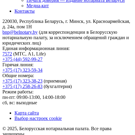
Печать доверия — издание нотариата Беларуси
Медиа-кит
Контакты
220030, Республика Беларусь, г. Минск, ул. Красноармейская,
д. 24а, пом 1Н
bnp@belnotary.by
(для корреспонденции в Белорусскую
нотариальную палату, за исключением обращений граждан и
юридических лиц)
Единая информационная линия:
7572
(МТС, A1, Life)
+375 (44) 592-99-27
Горячая линия:
+375 (17) 323-59-34
Общие номера:
+375 (17) 323-38-23
(приемная)
+375 (17) 258-26-83
(бухгалтерия)
Режим работы:
пн-пт: 09:00-13:00, 14:00-18:00
сб, вс: выходные
Карта сайта
Выбор настроек cookie
© 2025, Белорусская нотариальная палата. Все права
защищены.