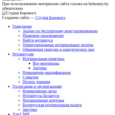
При использовании материалов сайта ссылка на belnotary.by
обязательна
Создание сайта —
Студия Борового
Гражданам
Акции по бесплатному консультированию
Правовое просвещение
Найти нотариуса
Территориальные нотариальные палаты
Обращения граждан и юридических лиц
Нотариусам
Нотариальная практика
Все материалы
Авторы
Повышение квалификации
События
Печать доверия
Госорганам и организациям
Нормативные акты
Нотариусы Беларуси
Нотариальные конторы
Белорусская нотариальная палата
Закупки
Для СМИ