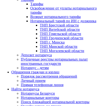
Тарифы
Освобождение от уплаты нотариального
тарифа
Возврат нотариального тарифа
Нотариальный тариф по ИН с должника
ТНП Брестской области
ТНП Витебской области
ТНП Гомельской области
ТНП Гродненской области
ТНП г. Минска
ТНП Минской области
ТНП Могилевской области
Депозит нотариуса
Публичные реестры нотариальных палат
иностранных государств
Нотариус - детям
Обращения граждан и юрлиц
Порядок рассмотрения обращений
Личный прием
Прямая телефонная линия
Найти нотариуса
Нотариусы Беларуси
Нотариальные конторы
Поиск ближайшей нотариальной конторы