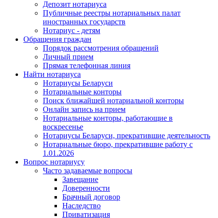
Депозит нотариуса
Публичные реестры нотариальных палат
иностранных государств
Нотариус - детям
Обращения граждан
Порядок рассмотрения обращений
Личный прием
Прямая телефонная линия
Найти нотариуса
Нотариусы Беларуси
Нотариальные конторы
Поиск ближайшей нотариальной конторы
Онлайн запись на прием
Нотариальные конторы, работающие в
воскресенье
Нотариусы Беларуси, прекратившие деятельность
Нотариальные бюро, прекратившие работу с
1.01.2026
Вопрос нотариусу
Часто задаваемые вопросы
Завещание
Доверенности
Брачный договор
Наследство
Приватизация