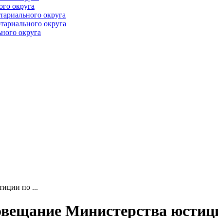
ого округа
тариального округа
тариального округа
ного округа
иции по ...
овещание Министерства юстиц