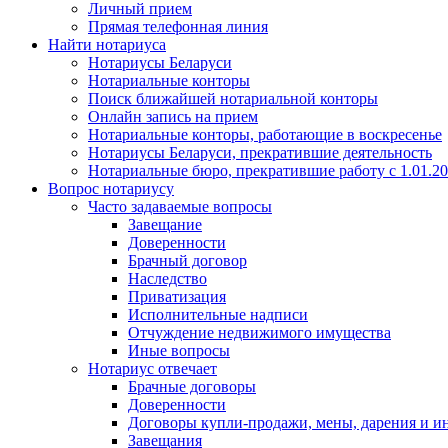
Личный прием
Прямая телефонная линия
Найти нотариуса
Нотариусы Беларуси
Нотариальные конторы
Поиск ближайшей нотариальной конторы
Онлайн запись на прием
Нотариальные конторы, работающие в воскресенье
Нотариусы Беларуси, прекратившие деятельность
Нотариальные бюро, прекратившие работу с 1.01.2
Вопрос нотариусу
Часто задаваемые вопросы
Завещание
Доверенности
Брачный договор
Наследство
Приватизация
Исполнительные надписи
Отчуждение недвижимого имущества
Иные вопросы
Нотариус отвечает
Брачные договоры
Доверенности
Договоры купли-продажи, мены, дарения и и
Завещания