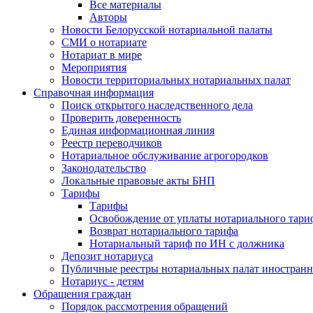
Все материалы
Авторы
Новости Белорусской нотариальной палаты
СМИ о нотариате
Нотариат в мире
Мероприятия
Новости территориальных нотариальных палат
Справочная информация
Поиск открытого наследственного дела
Проверить доверенность
Единая информационная линия
Реестр переводчиков
Нотариальное обслуживание агрогородков
Законодательство
Локальные правовые акты БНП
Тарифы
Тарифы
Освобождение от уплаты нотариального тари
Возврат нотариального тарифа
Нотариальный тариф по ИН с должника
Депозит нотариуса
Публичные реестры нотариальных палат иностранн
Нотариус - детям
Обращения граждан
Порядок рассмотрения обращений