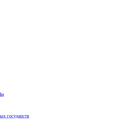
фа
ых государств