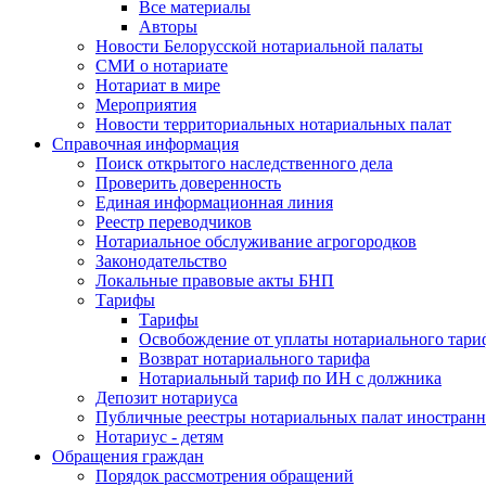
Все материалы
Авторы
Новости Белорусской нотариальной палаты
СМИ о нотариате
Нотариат в мире
Мероприятия
Новости территориальных нотариальных палат
Справочная информация
Поиск открытого наследственного дела
Проверить доверенность
Единая информационная линия
Реестр переводчиков
Нотариальное обслуживание агрогородков
Законодательство
Локальные правовые акты БНП
Тарифы
Тарифы
Освобождение от уплаты нотариального тари
Возврат нотариального тарифа
Нотариальный тариф по ИН с должника
Депозит нотариуса
Публичные реестры нотариальных палат иностранн
Нотариус - детям
Обращения граждан
Порядок рассмотрения обращений