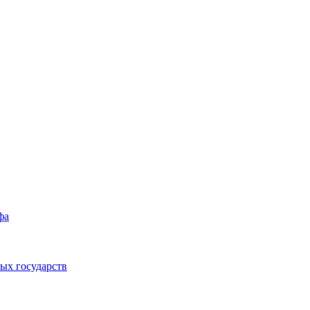
фа
ых государств