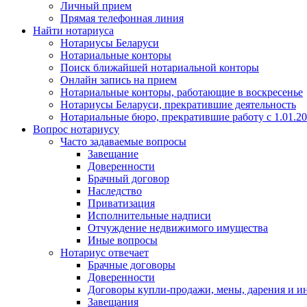
Личный прием
Прямая телефонная линия
Найти нотариуса
Нотариусы Беларуси
Нотариальные конторы
Поиск ближайшей нотариальной конторы
Онлайн запись на прием
Нотариальные конторы, работающие в воскресенье
Нотариусы Беларуси, прекратившие деятельность
Нотариальные бюро, прекратившие работу с 1.01.2
Вопрос нотариусу
Часто задаваемые вопросы
Завещание
Доверенности
Брачный договор
Наследство
Приватизация
Исполнительные надписи
Отчуждение недвижимого имущества
Иные вопросы
Нотариус отвечает
Брачные договоры
Доверенности
Договоры купли-продажи, мены, дарения и и
Завещания