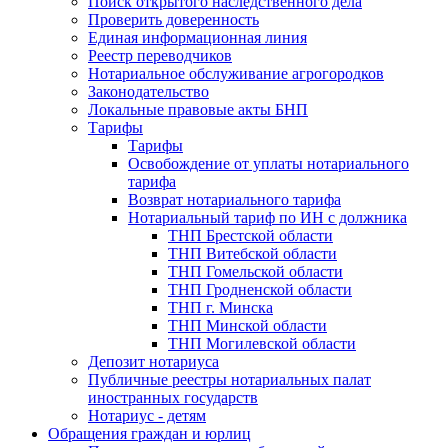
Поиск открытого наследственного дела
Проверить доверенность
Единая информационная линия
Реестр переводчиков
Нотариальное обслуживание агрогородков
Законодательство
Локальные правовые акты БНП
Тарифы
Тарифы
Освобождение от уплаты нотариального
тарифа
Возврат нотариального тарифа
Нотариальный тариф по ИН с должника
ТНП Брестской области
ТНП Витебской области
ТНП Гомельской области
ТНП Гродненской области
ТНП г. Минска
ТНП Минской области
ТНП Могилевской области
Депозит нотариуса
Публичные реестры нотариальных палат
иностранных государств
Нотариус - детям
Обращения граждан и юрлиц