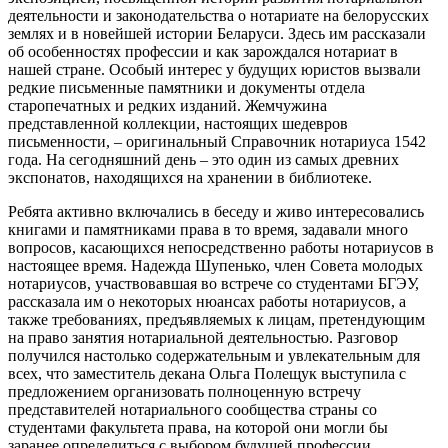
деятельности и законодательства о нотариате на белорусских
землях и в новейшей истории Беларуси. Здесь им рассказали
об особенностях профессии и как зарождался нотариат в
нашей стране. Особый интерес у будущих юристов вызвали
редкие письменные памятники и документы отдела
старопечатных и редких изданий. Жемчужина
представленной коллекции, настоящих шедевров
письменности, – оригинальный Справочник нотариуса 1542
года. На сегодняшний день – это один из самых древних
экспонатов, находящихся на хранении в библиотеке.
Ребята активно включались в беседу и живо интересовались
книгами и памятниками права в то время, задавали много
вопросов, касающихся непосредственно работы нотариусов в
настоящее время. Надежда Шупенько, член Совета молодых
нотариусов, участвовавшая во встрече со студентами БГЭУ,
рассказала им о некоторых нюансах работы нотариусов, а
также требованиях, предъявляемых к лицам, претендующим
на право занятия нотариальной деятельностью. Разговор
получился настолько содержательным и увлекательным для
всех, что заместитель декана Ольга Полещук выступила с
предложением организовать полноценную встречу
представителей нотариального сообщества страны со
студентами факультета права, на которой они могли бы
заранее определиться с выбором будущей профессии.