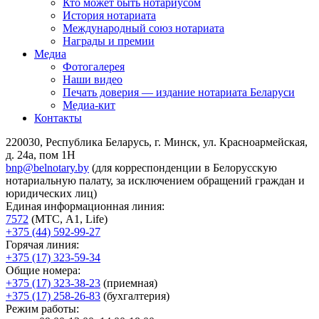
Кто может быть нотариусом
История нотариата
Международный союз нотариата
Награды и премии
Медиа
Фотогалерея
Наши видео
Печать доверия — издание нотариата Беларуси
Медиа-кит
Контакты
220030, Республика Беларусь, г. Минск, ул. Красноармейская,
д. 24а, пом 1Н
bnp@belnotary.by
(для корреспонденции в Белорусскую
нотариальную палату, за исключением обращений граждан и
юридических лиц)
Единая информационная линия:
7572
(МТС, A1, Life)
+375 (44) 592-99-27
Горячая линия:
+375 (17) 323-59-34
Общие номера:
+375 (17) 323-38-23
(приемная)
+375 (17) 258-26-83
(бухгалтерия)
Режим работы: