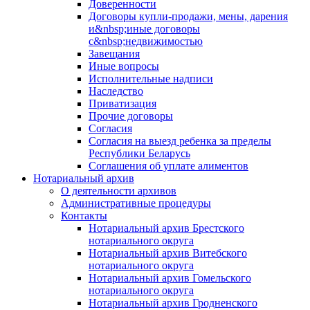
Доверенности
Договоры купли-продажи, мены, дарения
и&nbsp;иные договоры
с&nbsp;недвижимостью
Завещания
Иные вопросы
Исполнительные надписи
Наследство
Приватизация
Прочие договоры
Согласия
Согласия на выезд ребенка за пределы
Республики Беларусь
Соглашения об уплате алиментов
Нотариальный архив
О деятельности архивов
Административные процедуры
Контакты
Нотариальный архив Брестского
нотариального округа
Нотариальный архив Витебского
нотариального округа
Нотариальный архив Гомельского
нотариального округа
Нотариальный архив Гродненского