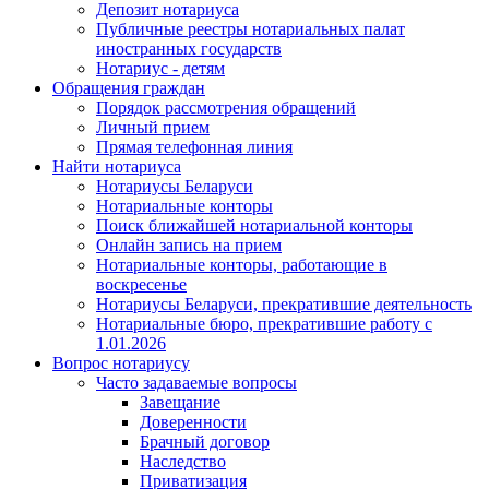
Депозит нотариуса
Публичные реестры нотариальных палат
иностранных государств
Нотариус - детям
Обращения граждан
Порядок рассмотрения обращений
Личный прием
Прямая телефонная линия
Найти нотариуса
Нотариусы Беларуси
Нотариальные конторы
Поиск ближайшей нотариальной конторы
Онлайн запись на прием
Нотариальные конторы, работающие в
воскресенье
Нотариусы Беларуси, прекратившие деятельность
Нотариальные бюро, прекратившие работу с
1.01.2026
Вопрос нотариусу
Часто задаваемые вопросы
Завещание
Доверенности
Брачный договор
Наследство
Приватизация