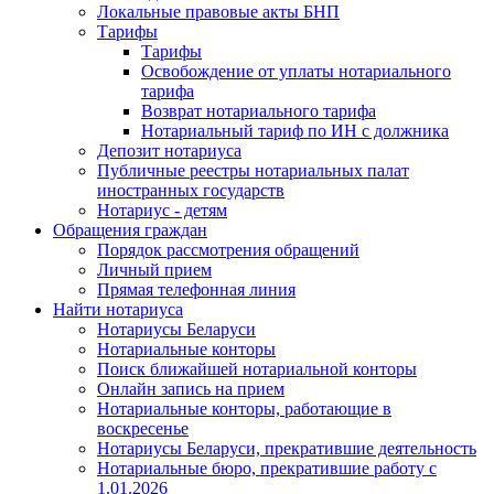
Локальные правовые акты БНП
Тарифы
Тарифы
Освобождение от уплаты нотариального
тарифа
Возврат нотариального тарифа
Нотариальный тариф по ИН с должника
Депозит нотариуса
Публичные реестры нотариальных палат
иностранных государств
Нотариус - детям
Обращения граждан
Порядок рассмотрения обращений
Личный прием
Прямая телефонная линия
Найти нотариуса
Нотариусы Беларуси
Нотариальные конторы
Поиск ближайшей нотариальной конторы
Онлайн запись на прием
Нотариальные конторы, работающие в
воскресенье
Нотариусы Беларуси, прекратившие деятельность
Нотариальные бюро, прекратившие работу с
1.01.2026