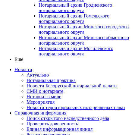
Нотариальный архив Гродненского
нотариального округа
Нотариальный архив Гомельского
нотариального округа
Нотариальный архив Минского городского
нотариального округа
Нотариальный архив Минского областного
нотариального округа
Нотариальный архив Могилевского
нотариального округа
Ещё
Новости
Актуально
Нотариальная практика
Новости Белорусской нотариальной палаты
СМИ о нотариате
Нотариат в мире
Мероприятия
Новости территориальных нотариальных палат
Справочная информация
Поиск открытого наследственного дела
Проверить доверенность
Единая информационная линия
Реестр переводчиков