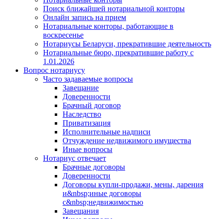
Поиск ближайшей нотариальной конторы
Онлайн запись на прием
Нотариальные конторы, работающие в
воскресенье
Нотариусы Беларуси, прекратившие деятельность
Нотариальные бюро, прекратившие работу с
1.01.2026
Вопрос нотариусу
Часто задаваемые вопросы
Завещание
Доверенности
Брачный договор
Наследство
Приватизация
Исполнительные надписи
Отчуждение недвижимого имущества
Иные вопросы
Нотариус отвечает
Брачные договоры
Доверенности
Договоры купли-продажи, мены, дарения
и&nbsp;иные договоры
с&nbsp;недвижимостью
Завещания