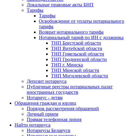
Локальные правовые акты БНП
Тарифы
Тарифы
Освобождение от уплаты нотариального
тарифа
Возврат нотариального тарифа
Нотариальный тариф по ИН с должника
ТНП Брестской области
ТНП Витебской области
ТНП Гомельской области
ТНП Гродненской области
ТНП г. Минска
ТНП Минской области
ТНП Могилевской области
Депозит нотариуса
Публичные реестры нотариальных палат
иностранных государств
Нотариус - детям
Обращения граждан и юрлиц
Порядок рассмотрения обращений
Личный прием
Прямая телефонная линия
Найти нотариуса
Нотариусы Беларуси
Нотариальные конторы