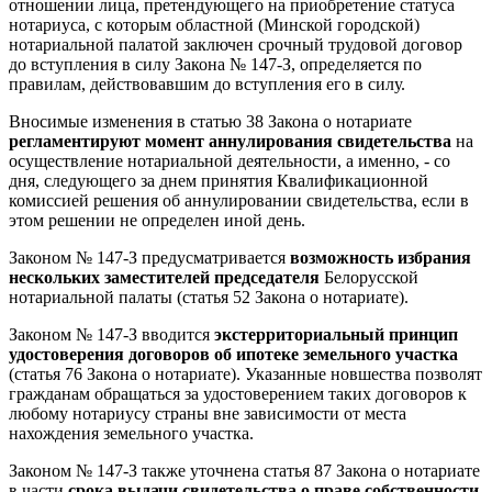
отношении лица, претендующего на приобретение статуса
нотариуса, с которым областной (Минской городской)
нотариальной палатой заключен срочный трудовой договор
до вступления в силу Закона № 147-З, определяется по
правилам, действовавшим до вступления его в силу.
Вносимые изменения в статью 38 Закона о нотариате
регламентируют момент аннулирования свидетельства
на
осуществление нотариальной деятельности, а именно, - со
дня, следующего за днем принятия Квалификационной
комиссией решения об аннулировании свидетельства, если в
этом решении не определен иной день.
Законом № 147-З предусматривается
в
озможность избрания
нескольких заместителей председателя
Белорусской
нотариальной палаты (статья 52 Закона о нотариате).
Законом № 147-З вводится
экстерриториальный принцип
удостоверения договоров об ипотеке земельного участка
(статья 76 Закона о нотариате). Указанные новшества позволят
гражданам обращаться за удостоверением таких договоров к
любому нотариусу страны вне зависимости от места
нахождения земельного участка.
Законом № 147-З также уточнена статья 87 Закона о нотариате
в части
срока выдачи свидетельства о праве собственности