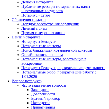
Депозит нотариуса
Публичные реестры нотариальных палат
иностранных государств
Нотариус - детям
Обращения граждан
Порядок рассмотрения обращений
Личный прием
Прямая телефонная линия
Найти нотариуса
Нотариусы Беларуси
Нотариальные конторы
Поиск ближайшей нотариальной конторы
Онлайн запись на прием
Нотариальные конторы, работающие в
воскресенье
Нотариусы Беларуси, прекратившие деятельность
Нотариальные бюро, прекратившие работу с
1.01.2026
Вопрос нотариусу
Часто задаваемые вопросы
Завещание
Доверенности
Брачный договор
Наследство
Приватизация