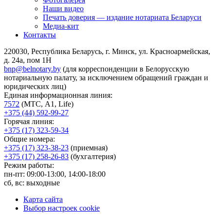
Наши видео
Печать доверия — издание нотариата Беларуси
Медиа-кит
Контакты
220030, Республика Беларусь, г. Минск, ул. Красноармейская,
д. 24а, пом 1Н
bnp@belnotary.by
(для корреспонденции в Белорусскую
нотариальную палату, за исключением обращений граждан и
юридических лиц)
Единая информационная линия:
7572
(МТС, A1, Life)
+375 (44) 592-99-27
Горячая линия:
+375 (17) 323-59-34
Общие номера:
+375 (17) 323-38-23
(приемная)
+375 (17) 258-26-83
(бухгалтерия)
Режим работы:
пн-пт: 09:00-13:00, 14:00-18:00
сб, вс: выходные
Карта сайта
Выбор настроек cookie