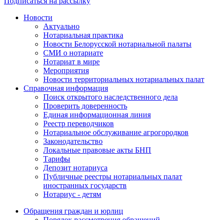
Подписаться на рассылку
Новости
Актуально
Нотариальная практика
Новости Белорусской нотариальной палаты
СМИ о нотариате
Нотариат в мире
Мероприятия
Новости территориальных нотариальных палат
Справочная информация
Поиск открытого наследственного дела
Проверить доверенность
Единая информационная линия
Реестр переводчиков
Нотариальное обслуживание агрогородков
Законодательство
Локальные правовые акты БНП
Тарифы
Депозит нотариуса
Публичные реестры нотариальных палат
иностранных государств
Нотариус - детям
Обращения граждан и юрлиц
Порядок рассмотрения обращений