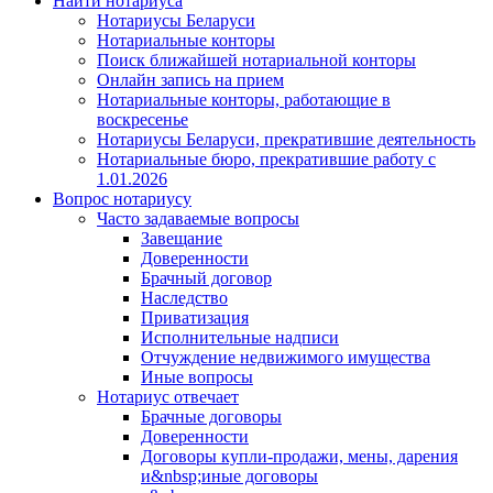
Найти нотариуса
Нотариусы Беларуси
Нотариальные конторы
Поиск ближайшей нотариальной конторы
Онлайн запись на прием
Нотариальные конторы, работающие в
воскресенье
Нотариусы Беларуси, прекратившие деятельность
Нотариальные бюро, прекратившие работу с
1.01.2026
Вопрос нотариусу
Часто задаваемые вопросы
Завещание
Доверенности
Брачный договор
Наследство
Приватизация
Исполнительные надписи
Отчуждение недвижимого имущества
Иные вопросы
Нотариус отвечает
Брачные договоры
Доверенности
Договоры купли-продажи, мены, дарения
и&nbsp;иные договоры