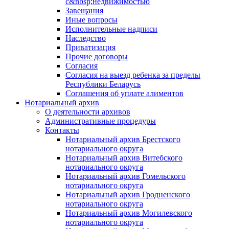
с&nbsp;недвижимостью
Завещания
Иные вопросы
Исполнительные надписи
Наследство
Приватизация
Прочие договоры
Согласия
Согласия на выезд ребенка за пределы
Республики Беларусь
Соглашения об уплате алиментов
Нотариальный архив
О деятельности архивов
Административные процедуры
Контакты
Нотариальный архив Брестского
нотариального округа
Нотариальный архив Витебского
нотариального округа
Нотариальный архив Гомельского
нотариального округа
Нотариальный архив Гродненского
нотариального округа
Нотариальный архив Могилевского
нотариального округа