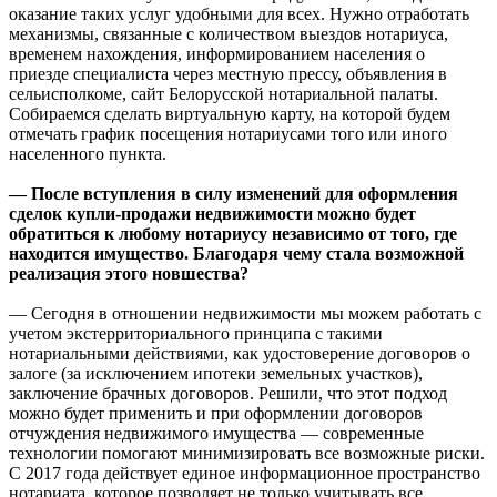
оказание таких услуг удобными для всех. Нужно отработать
механизмы, связанные с количеством выездов нотариуса,
временем нахождения, информированием населения о
приезде специалиста через местную прессу, объявления в
сельисполкоме, сайт Белорусской нотариальной палаты.
Собираемся сделать виртуальную карту, на которой будем
отмечать график посещения нотариусами того или иного
населенного пункта.
— После вступления в силу изменений для оформления
сделок купли-продажи недвижимости можно будет
обратиться к любому нотариусу независимо от того, где
находится имущество. Благодаря чему стала возможной
реализация этого новшества?
— Сегодня в отношении недвижимости мы можем работать с
учетом экстерриториального принципа с такими
нотариальными действиями, как удостоверение договоров о
залоге (за исключением ипотеки земельных участков),
заключение брачных договоров. Решили, что этот подход
можно будет применить и при оформлении договоров
отчуждения недвижимого имущества — современные
технологии помогают минимизировать все возможные риски.
С 2017 года действует единое информационное пространство
нотариата, которое позволяет не только учитывать все