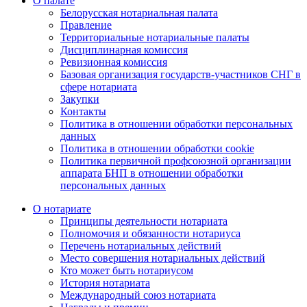
О палате
Белорусская нотариальная палата
Правление
Территориальные нотариальные палаты
Дисциплинарная комиссия
Ревизионная комиссия
Базовая организация государств-участников СНГ в
сфере нотариата
Закупки
Контакты
Политика в отношении обработки персональных
данных
Политика в отношении обработки cookie
Политика первичной профсоюзной организации
аппарата БНП в отношении обработки
персональных данных
О нотариате
Принципы деятельности нотариата
Полномочия и обязанности нотариуса
Перечень нотариальных действий
Место совершения нотариальных действий
Кто может быть нотариусом
История нотариата
Международный союз нотариата