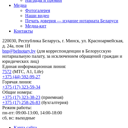
Награды и премии
Медиа
Фотогалерея
Наши видео
Печать доверия — издание нотариата Беларуси
Медиа-кит
Контакты
220030, Республика Беларусь, г. Минск, ул. Красноармейская,
д. 24а, пом 1Н
bnp@belnotary.by
(для корреспонденции в Белорусскую
нотариальную палату, за исключением обращений граждан и
юридических лиц)
Единая информационная линия:
7572
(МТС, A1, Life)
+375 (44) 592-99-27
Горячая линия:
+375 (17) 323-59-34
Общие номера:
+375 (17) 323-38-23
(приемная)
+375 (17) 258-26-83
(бухгалтерия)
Режим работы:
пн-пт: 09:00-13:00, 14:00-18:00
сб, вс: выходные
Карта сайта