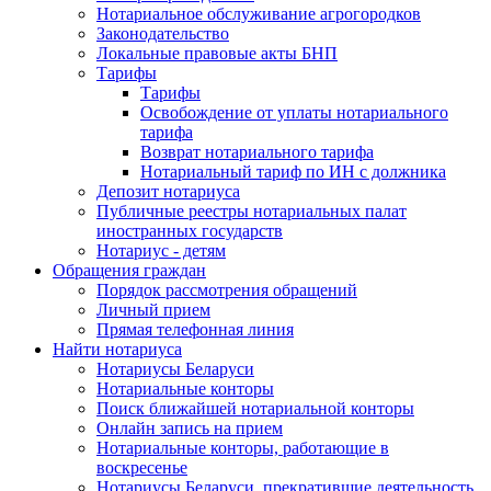
Нотариальное обслуживание агрогородков
Законодательство
Локальные правовые акты БНП
Тарифы
Тарифы
Освобождение от уплаты нотариального
тарифа
Возврат нотариального тарифа
Нотариальный тариф по ИН с должника
Депозит нотариуса
Публичные реестры нотариальных палат
иностранных государств
Нотариус - детям
Обращения граждан
Порядок рассмотрения обращений
Личный прием
Прямая телефонная линия
Найти нотариуса
Нотариусы Беларуси
Нотариальные конторы
Поиск ближайшей нотариальной конторы
Онлайн запись на прием
Нотариальные конторы, работающие в
воскресенье
Нотариусы Беларуси, прекратившие деятельность