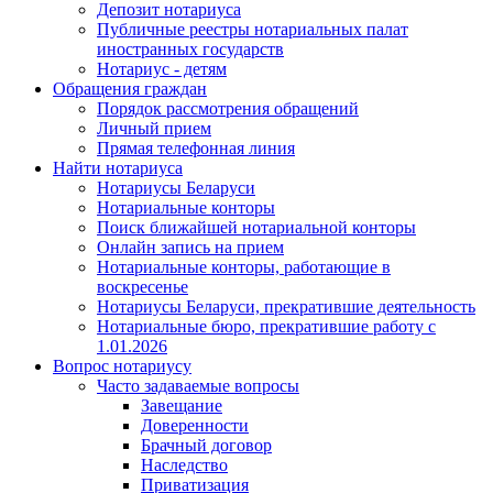
Депозит нотариуса
Публичные реестры нотариальных палат
иностранных государств
Нотариус - детям
Обращения граждан
Порядок рассмотрения обращений
Личный прием
Прямая телефонная линия
Найти нотариуса
Нотариусы Беларуси
Нотариальные конторы
Поиск ближайшей нотариальной конторы
Онлайн запись на прием
Нотариальные конторы, работающие в
воскресенье
Нотариусы Беларуси, прекратившие деятельность
Нотариальные бюро, прекратившие работу с
1.01.2026
Вопрос нотариусу
Часто задаваемые вопросы
Завещание
Доверенности
Брачный договор
Наследство
Приватизация