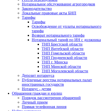
Нотариальное обслуживание агрогородков
Законодательство
Локальные правовые акты БНП
Тарифы
Тарифы
Освобождение от уплаты нотариального
тарифа
Возврат нотариального тарифа
Нотариальный тариф по ИН с должника
ТНП Брестской области
ТНП Витебской области
ТНП Гомельской области
ТНП Гродненской области
ТНП г. Минска
ТНП Минской области
ТНП Могилевской области
Депозит нотариуса
Публичные реестры нотариальных палат
иностранных государств
Нотариус - детям
Обращения граждан и юрлиц
Порядок рассмотрения обращений
Личный прием
Прямая телефонная линия