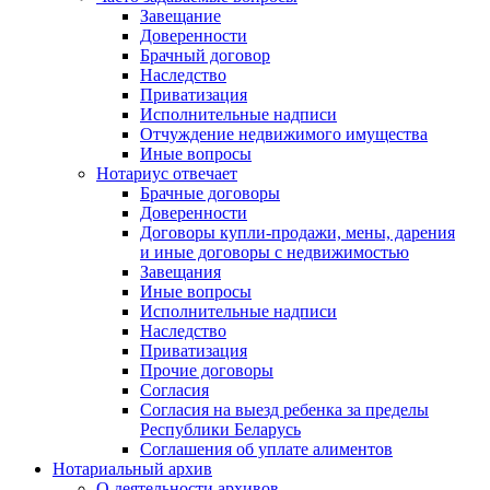
Завещание
Доверенности
Брачный договор
Наследство
Приватизация
Исполнительные надписи
Отчуждение недвижимого имущества
Иные вопросы
Нотариус отвечает
Брачные договоры
Доверенности
Договоры купли-продажи, мены, дарения
и иные договоры с недвижимостью
Завещания
Иные вопросы
Исполнительные надписи
Наследство
Приватизация
Прочие договоры
Согласия
Согласия на выезд ребенка за пределы
Республики Беларусь
Соглашения об уплате алиментов
Нотариальный архив
О деятельности архивов