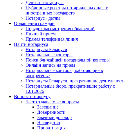
Депозит нотариуса
Публичные реестры нотариальных палат
иностранных государств
Нотариус - детям
Обращения граждан
Порядок рассмотрения обращений
Личный прием
Прямая телефонная линия
Найти нотариуса
Нотариусы Беларуси
Нотариальные конторы
Поиск ближайшей нотариальной конторы
Онлайн запись на прием
Нотариальные конторы, работающие в
воскресенье
Нотариусы Беларуси, прекратившие деятельность
Нотариальные бюро, прекратившие работу с
1.01.2026
Вопрос нотариусу
Часто задаваемые вопросы
Завещание
Доверенности
Брачный договор
Наследство
Приватизация