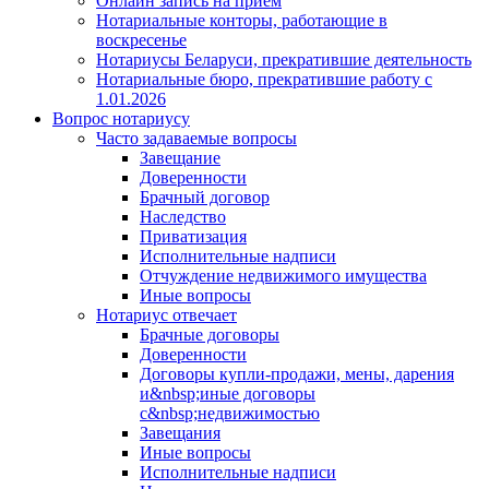
Онлайн запись на прием
Нотариальные конторы, работающие в
воскресенье
Нотариусы Беларуси, прекратившие деятельность
Нотариальные бюро, прекратившие работу с
1.01.2026
Вопрос нотариусу
Часто задаваемые вопросы
Завещание
Доверенности
Брачный договор
Наследство
Приватизация
Исполнительные надписи
Отчуждение недвижимого имущества
Иные вопросы
Нотариус отвечает
Брачные договоры
Доверенности
Договоры купли-продажи, мены, дарения
и&nbsp;иные договоры
с&nbsp;недвижимостью
Завещания
Иные вопросы
Исполнительные надписи