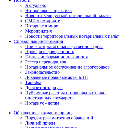
Новости
Актуально
Нотариальная практика
Новости Белорусской нотариальной палаты
СМИ о нотариате
Нотариат в мире
Мероприятия
Новости территориальных нотариальных палат
Справочная информация
Поиск открытого наследственного дела
Проверить доверенность
Единая информационная линия
Реестр переводчиков
Нотариальное обслуживание агрогородков
Законодательство
Локальные правовые акты БНП
Тарифы
Депозит нотариуса
Публичные реестры нотариальных палат
иностранных государств
Нотариус - детям
Обращения граждан и юрлиц
Порядок рассмотрения обращений
Личный прием