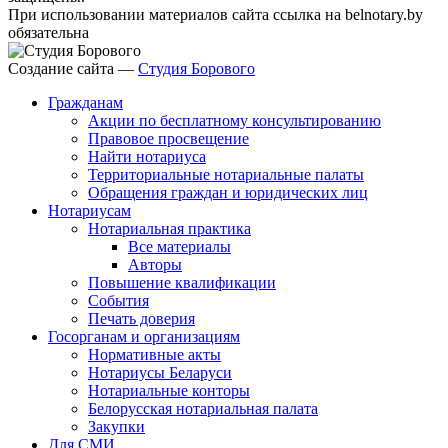
При использовании материалов сайта ссылка на belnotary.by
обязательна
Создание сайта —
Студия Борового
Гражданам
Акции по бесплатному консультированию
Правовое просвещение
Найти нотариуса
Территориальные нотариальные палаты
Обращения граждан и юридических лиц
Нотариусам
Нотариальная практика
Все материалы
Авторы
Повышение квалификации
События
Печать доверия
Госорганам и организациям
Нормативные акты
Нотариусы Беларуси
Нотариальные конторы
Белорусская нотариальная палата
Закупки
Для СМИ