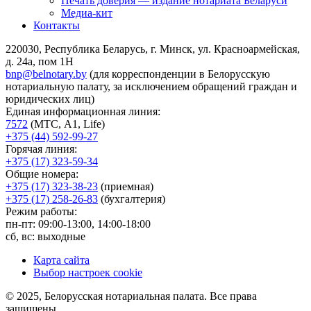
Печать доверия — издание нотариата Беларуси
Медиа-кит
Контакты
220030, Республика Беларусь, г. Минск, ул. Красноармейская,
д. 24а, пом 1Н
bnp@belnotary.by
(для корреспонденции в Белорусскую
нотариальную палату, за исключением обращений граждан и
юридических лиц)
Единая информационная линия:
7572
(МТС, A1, Life)
+375 (44) 592-99-27
Горячая линия:
+375 (17) 323-59-34
Общие номера:
+375 (17) 323-38-23
(приемная)
+375 (17) 258-26-83
(бухгалтерия)
Режим работы:
пн-пт: 09:00-13:00, 14:00-18:00
сб, вс: выходные
Карта сайта
Выбор настроек cookie
© 2025, Белорусская нотариальная палата. Все права
защищены.