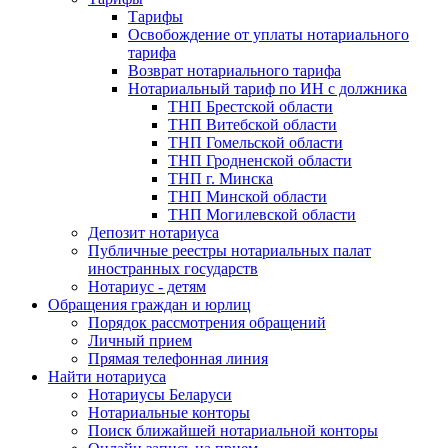
Тарифы
Освобождение от уплаты нотариального
тарифа
Возврат нотариального тарифа
Нотариальный тариф по ИН с должника
ТНП Брестской области
ТНП Витебской области
ТНП Гомельской области
ТНП Гродненской области
ТНП г. Минска
ТНП Минской области
ТНП Могилевской области
Депозит нотариуса
Публичные реестры нотариальных палат
иностранных государств
Нотариус - детям
Обращения граждан и юрлиц
Порядок рассмотрения обращений
Личный прием
Прямая телефонная линия
Найти нотариуса
Нотариусы Беларуси
Нотариальные конторы
Поиск ближайшей нотариальной конторы