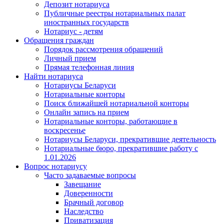
Депозит нотариуса
Публичные реестры нотариальных палат
иностранных государств
Нотариус - детям
Обращения граждан
Порядок рассмотрения обращений
Личный прием
Прямая телефонная линия
Найти нотариуса
Нотариусы Беларуси
Нотариальные конторы
Поиск ближайшей нотариальной конторы
Онлайн запись на прием
Нотариальные конторы, работающие в
воскресенье
Нотариусы Беларуси, прекратившие деятельность
Нотариальные бюро, прекратившие работу с
1.01.2026
Вопрос нотариусу
Часто задаваемые вопросы
Завещание
Доверенности
Брачный договор
Наследство
Приватизация