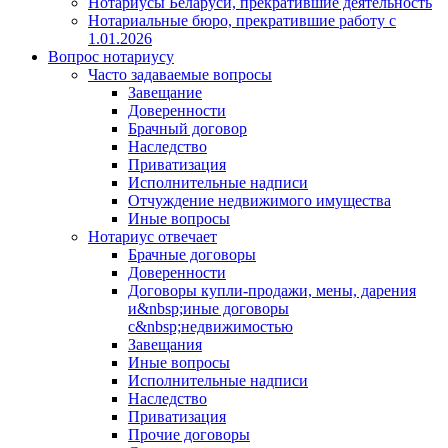
Нотариусы Беларуси, прекратившие деятельность
Нотариальные бюро, прекратившие работу с
1.01.2026
Вопрос нотариусу
Часто задаваемые вопросы
Завещание
Доверенности
Брачный договор
Наследство
Приватизация
Исполнительные надписи
Отчуждение недвижимого имущества
Иные вопросы
Нотариус отвечает
Брачные договоры
Доверенности
Договоры купли-продажи, мены, дарения
и&nbsp;иные договоры
с&nbsp;недвижимостью
Завещания
Иные вопросы
Исполнительные надписи
Наследство
Приватизация
Прочие договоры