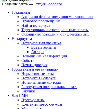
Создание сайта —
Студия Борового
Гражданам
Акции по бесплатному консультированию
Правовое просвещение
Найти нотариуса
Территориальные нотариальные палаты
Обращения граждан и юридических лиц
Нотариусам
Нотариальная практика
Все материалы
Авторы
Повышение квалификации
События
Печать доверия
Госорганам и организациям
Нормативные акты
Нотариусы Беларуси
Нотариальные конторы
Белорусская нотариальная палата
Закупки
Для СМИ
Пресс-релизы
Контакты пресс-службы
Медика-кит