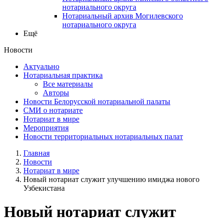
нотариального округа
Нотариальный архив Могилевского
нотариального округа
Ещё
Новости
Актуально
Нотариальная практика
Все материалы
Авторы
Новости Белорусской нотариальной палаты
СМИ о нотариате
Нотариат в мире
Мероприятия
Новости территориальных нотариальных палат
Главная
Новости
Нотариат в мире
Новый нотариат служит улучшению имиджа нового
Узбекистана
Новый нотариат служит