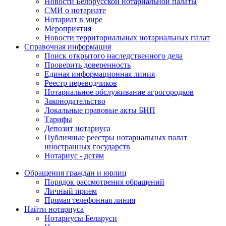
Новости Белорусской нотариальной палаты
СМИ о нотариате
Нотариат в мире
Мероприятия
Новости территориальных нотариальных палат
Справочная информация
Поиск открытого наследственного дела
Проверить доверенность
Единая информационная линия
Реестр переводчиков
Нотариальное обслуживание агрогородков
Законодательство
Локальные правовые акты БНП
Тарифы
Депозит нотариуса
Публичные реестры нотариальных палат
иностранных государств
Нотариус - детям
Обращения граждан и юрлиц
Порядок рассмотрения обращений
Личный прием
Прямая телефонная линия
Найти нотариуса
Нотариусы Беларуси