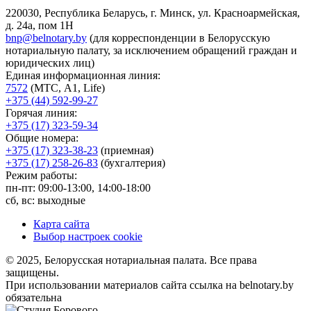
220030, Республика Беларусь, г. Минск, ул. Красноармейская,
д. 24а, пом 1Н
bnp@belnotary.by
(для корреспонденции в Белорусскую
нотариальную палату, за исключением обращений граждан и
юридических лиц)
Единая информационная линия:
7572
(МТС, A1, Life)
+375 (44) 592-99-27
Горячая линия:
+375 (17) 323-59-34
Общие номера:
+375 (17) 323-38-23
(приемная)
+375 (17) 258-26-83
(бухгалтерия)
Режим работы:
пн-пт: 09:00-13:00, 14:00-18:00
сб, вс: выходные
Карта сайта
Выбор настроек cookie
© 2025, Белорусская нотариальная палата. Все права
защищены.
При использовании материалов сайта ссылка на belnotary.by
обязательна