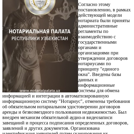
Согласно этому
постановлению, в рамках
действующей модели
нотариата были приняты
административные
регламенты по
взаимодействию с
государственными
органами и
организациями при
утверждении договоров
нотариусами по
принципу "единого
окна". Введены базы
данных и
информационные
системы для обмена
информацией и интеграции в автоматизированную
информационную систему "Нотариус", отменены требования
об обязательном нотариальном удостоверении договоров
аренды и безвозмездного пользования недвижимостью. Был
внедрен механизм обязательной аудио-и видеозаписи
завещаний и процесса подписания определенных договоров,
заявлений и других документов. Организована
идентификация заявителей путем сканирования их