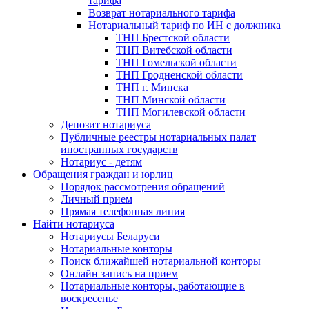
тарифа
Возврат нотариального тарифа
Нотариальный тариф по ИН с должника
ТНП Брестской области
ТНП Витебской области
ТНП Гомельской области
ТНП Гродненской области
ТНП г. Минска
ТНП Минской области
ТНП Могилевской области
Депозит нотариуса
Публичные реестры нотариальных палат
иностранных государств
Нотариус - детям
Обращения граждан и юрлиц
Порядок рассмотрения обращений
Личный прием
Прямая телефонная линия
Найти нотариуса
Нотариусы Беларуси
Нотариальные конторы
Поиск ближайшей нотариальной конторы
Онлайн запись на прием
Нотариальные конторы, работающие в
воскресенье