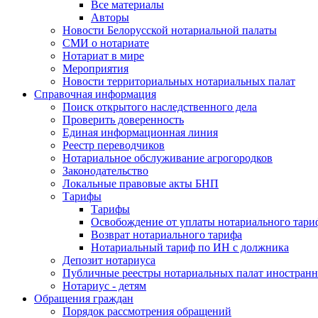
Все материалы
Авторы
Новости Белорусской нотариальной палаты
СМИ о нотариате
Нотариат в мире
Мероприятия
Новости территориальных нотариальных палат
Справочная информация
Поиск открытого наследственного дела
Проверить доверенность
Единая информационная линия
Реестр переводчиков
Нотариальное обслуживание агрогородков
Законодательство
Локальные правовые акты БНП
Тарифы
Тарифы
Освобождение от уплаты нотариального тари
Возврат нотариального тарифа
Нотариальный тариф по ИН с должника
Депозит нотариуса
Публичные реестры нотариальных палат иностранн
Нотариус - детям
Обращения граждан
Порядок рассмотрения обращений