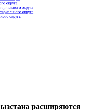
ого округа
тариального округа
тариального округа
ного округа
гызстана расширяются