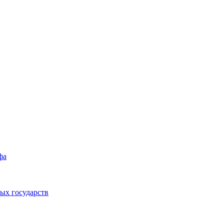
фа
ых государств