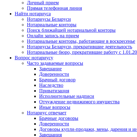
Личный прием
Прямая телефонная линия
Найти нотариуса
Нотариусы Беларуси
Нотариальные конторы
Поиск ближайшей нотариальной конторы
Онлайн запись на прием
Нотариальные конторы, работающие в воскресенье
Нотариусы Беларуси, прекратившие деятельность
Нотариальные бюро, прекратившие работу с 1.01.2
Вопрос нотариусу
Часто задаваемые вопросы
Завещание
Доверенности
Брачный договор
Наследство
Приватизация
Исполнительные надписи
Отчуждение недвижимого имущества
Иные вопросы
Нотариус отвечает
Брачные договоры
Доверенности
Договоры купли-продажи, мены, дарения и и
Завещания