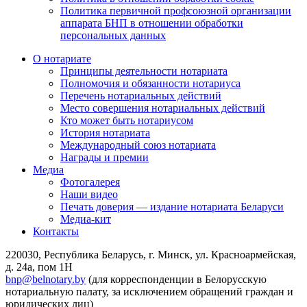
Политика первичной профсоюзной организации
аппарата БНП в отношении обработки
персональных данных
О нотариате
Принципы деятельности нотариата
Полномочия и обязанности нотариуса
Перечень нотариальных действий
Место совершения нотариальных действий
Кто может быть нотариусом
История нотариата
Международный союз нотариата
Награды и премии
Медиа
Фотогалерея
Наши видео
Печать доверия — издание нотариата Беларуси
Медиа-кит
Контакты
220030, Республика Беларусь, г. Минск, ул. Красноармейская,
д. 24а, пом 1Н
bnp@belnotary.by
(для корреспонденции в Белорусскую
нотариальную палату, за исключением обращений граждан и
юридических лиц)