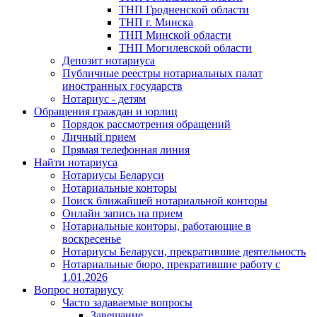
ТНП Гродненской области
ТНП г. Минска
ТНП Минской области
ТНП Могилевской области
Депозит нотариуса
Публичные реестры нотариальных палат
иностранных государств
Нотариус - детям
Обращения граждан и юрлиц
Порядок рассмотрения обращений
Личный прием
Прямая телефонная линия
Найти нотариуса
Нотариусы Беларуси
Нотариальные конторы
Поиск ближайшей нотариальной конторы
Онлайн запись на прием
Нотариальные конторы, работающие в
воскресенье
Нотариусы Беларуси, прекратившие деятельность
Нотариальные бюро, прекратившие работу с
1.01.2026
Вопрос нотариусу
Часто задаваемые вопросы
Завещание