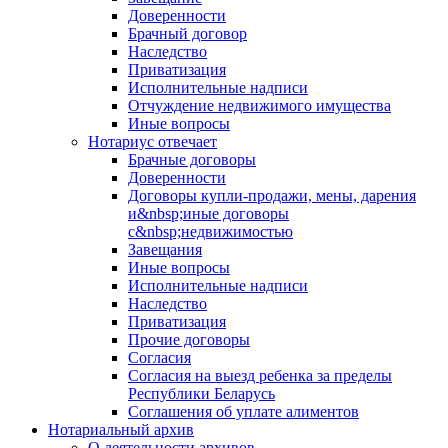
Доверенности
Брачный договор
Наследство
Приватизация
Исполнительные надписи
Отчуждение недвижимого имущества
Иные вопросы
Нотариус отвечает
Брачные договоры
Доверенности
Договоры купли-продажи, мены, дарения
и&nbsp;иные договоры
с&nbsp;недвижимостью
Завещания
Иные вопросы
Исполнительные надписи
Наследство
Приватизация
Прочие договоры
Согласия
Согласия на выезд ребенка за пределы
Республики Беларусь
Соглашения об уплате алиментов
Нотариальный архив
О деятельности архивов