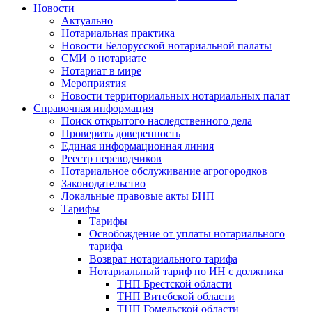
Новости
Актуально
Нотариальная практика
Новости Белорусской нотариальной палаты
СМИ о нотариате
Нотариат в мире
Мероприятия
Новости территориальных нотариальных палат
Справочная информация
Поиск открытого наследственного дела
Проверить доверенность
Единая информационная линия
Реестр переводчиков
Нотариальное обслуживание агрогородков
Законодательство
Локальные правовые акты БНП
Тарифы
Тарифы
Освобождение от уплаты нотариального
тарифа
Возврат нотариального тарифа
Нотариальный тариф по ИН с должника
ТНП Брестской области
ТНП Витебской области
ТНП Гомельской области