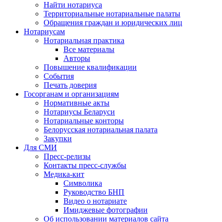
Найти нотариуса
Территориальные нотариальные палаты
Обращения граждан и юридических лиц
Нотариусам
Нотариальная практика
Все материалы
Авторы
Повышение квалификации
События
Печать доверия
Госорганам и организациям
Нормативные акты
Нотариусы Беларуси
Нотариальные конторы
Белорусская нотариальная палата
Закупки
Для СМИ
Пресс-релизы
Контакты пресс-службы
Медика-кит
Символика
Руководство БНП
Видео о нотариате
Имиджевые фотографии
Об использовании материалов сайта