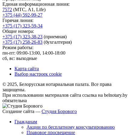
Единая информационная линия:
7572
(МТС, A1, Life)
+375 (44) 592-99-27
Горячая линия:
+375 (17) 323-59-34
Общие номера:
+375 (17) 323-38-23
(приемная)
+375 (17) 258-26-83
(бухгалтерия)
Режим работы:
пн-пт: 09:00-13:00, 14:00-18:00
сб, вс: выходные
Карта сайта
Выбор настроек cookie
© 2025, Белорусская нотариальная палата. Все права
защищены.
При использовании материалов сайта ссылка на belnotary.by
обязательна
Создание сайта —
Студия Борового
Гражданам
Акции по бесплатному консультированию
Правовое просвещение