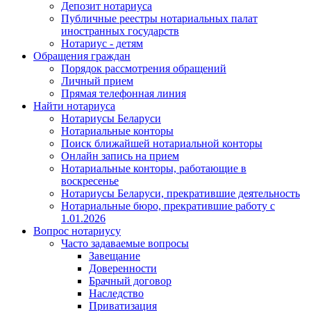
Депозит нотариуса
Публичные реестры нотариальных палат
иностранных государств
Нотариус - детям
Обращения граждан
Порядок рассмотрения обращений
Личный прием
Прямая телефонная линия
Найти нотариуса
Нотариусы Беларуси
Нотариальные конторы
Поиск ближайшей нотариальной конторы
Онлайн запись на прием
Нотариальные конторы, работающие в
воскресенье
Нотариусы Беларуси, прекратившие деятельность
Нотариальные бюро, прекратившие работу с
1.01.2026
Вопрос нотариусу
Часто задаваемые вопросы
Завещание
Доверенности
Брачный договор
Наследство
Приватизация