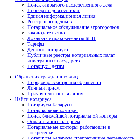
Поиск открытого наследственного дела
Проверить доверенность
Единая информационная линия
Реестр переводчиков
Нотариальное обслуживание агрогородков
Законодательство
Локальные правовые акты БНП
Тарифы
Депозит нотариуса
Публичные реестры нотариальных палат
иностранных государств
Нотариус - детям
Обращения граждан и юрлиц
Порядок рассмотрения обращений
Личный прием
Прямая телефонная линия
Найти нотариуса
Нотариусы Беларуси
Нотариальные конторы
Поиск ближайшей нотариальной конторы
Онлайн запись на прием
Нотариальные конторы, работающие в
воскресенье
Нотариусы Беларуси, прекратившие деятельность