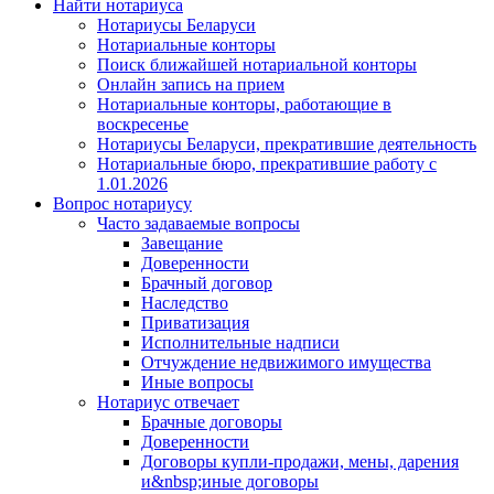
Найти нотариуса
Нотариусы Беларуси
Нотариальные конторы
Поиск ближайшей нотариальной конторы
Онлайн запись на прием
Нотариальные конторы, работающие в
воскресенье
Нотариусы Беларуси, прекратившие деятельность
Нотариальные бюро, прекратившие работу с
1.01.2026
Вопрос нотариусу
Часто задаваемые вопросы
Завещание
Доверенности
Брачный договор
Наследство
Приватизация
Исполнительные надписи
Отчуждение недвижимого имущества
Иные вопросы
Нотариус отвечает
Брачные договоры
Доверенности
Договоры купли-продажи, мены, дарения
и&nbsp;иные договоры