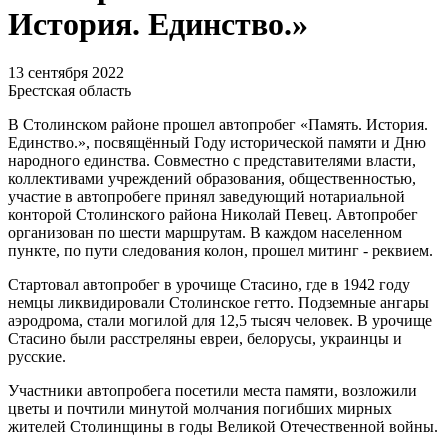
История. Единство.»
13 сентября 2022
Брестская область
В Столинском районе прошел автопробег «Память. История.
Единство.», посвящённый Году исторической памяти и Дню
народного единства. Совместно с представителями власти,
коллективами учреждений образования, общественностью,
участие в автопробеге принял заведующий нотариальной
конторой Столинского района Николай Певец. Автопробег
организован по шести маршрутам. В каждом населенном
пункте, по пути следования колон, прошел митинг - реквием.
Стартовал автопробег в урочище Стасино, где в 1942 году
немцы ликвидировали Столинское гетто. Подземные ангары
аэродрома, стали могилой для 12,5 тысяч человек. В урочище
Стасино были расстреляны евреи, белорусы, украинцы и
русские.
Участники автопробега посетили места памяти, возложили
цветы и почтили минутой молчания погибших мирных
жителей Столинщины в годы Великой Отечественной войны.