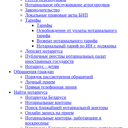
Нотариальное обслуживание агрогородков
Законодательство
Локальные правовые акты БНП
Тарифы
Тарифы
Освобождение от уплаты нотариального
тарифа
Возврат нотариального тарифа
Нотариальный тариф по ИН с должника
Депозит нотариуса
Публичные реестры нотариальных палат
иностранных государств
Нотариус - детям
Обращения граждан
Порядок рассмотрения обращений
Личный прием
Прямая телефонная линия
Найти нотариуса
Нотариусы Беларуси
Нотариальные конторы
Поиск ближайшей нотариальной конторы
Онлайн запись на прием
Нотариальные конторы, работающие в
воскресенье