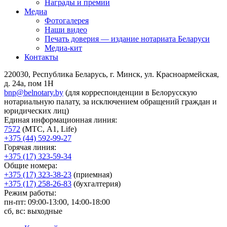
Награды и премии
Медиа
Фотогалерея
Наши видео
Печать доверия — издание нотариата Беларуси
Медиа-кит
Контакты
220030, Республика Беларусь, г. Минск, ул. Красноармейская,
д. 24а, пом 1Н
bnp@belnotary.by
(для корреспонденции в Белорусскую
нотариальную палату, за исключением обращений граждан и
юридических лиц)
Единая информационная линия:
7572
(МТС, A1, Life)
+375 (44) 592-99-27
Горячая линия:
+375 (17) 323-59-34
Общие номера:
+375 (17) 323-38-23
(приемная)
+375 (17) 258-26-83
(бухгалтерия)
Режим работы:
пн-пт: 09:00-13:00, 14:00-18:00
сб, вс: выходные