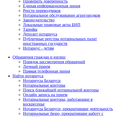
Проверить доверенность
Единая информационная линия
Реестр переводчиков
Нотариальное обслуживание агрогородков
Законодательство
Локальные правовые акты БНП
Тарифы
Депозит нотариуса
Публичные реестры нотариальных палат
иностранных государств
Нотариус - детям
Обращения граждан и юрлиц
Порядок рассмотрения обращений
Личный прием
Прямая телефонная линия
Найти нотариуса
Нотариусы Беларуси
Нотариальные конторы
Поиск ближайшей нотариальной конторы
Онлайн запись на прием
Нотариальные конторы, работающие в
воскресенье
Нотариусы Беларуси, прекратившие деятельность
Нотариальные бюро, прекратившие работу с