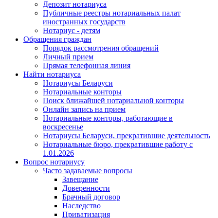
Депозит нотариуса
Публичные реестры нотариальных палат
иностранных государств
Нотариус - детям
Обращения граждан
Порядок рассмотрения обращений
Личный прием
Прямая телефонная линия
Найти нотариуса
Нотариусы Беларуси
Нотариальные конторы
Поиск ближайшей нотариальной конторы
Онлайн запись на прием
Нотариальные конторы, работающие в
воскресенье
Нотариусы Беларуси, прекратившие деятельность
Нотариальные бюро, прекратившие работу с
1.01.2026
Вопрос нотариусу
Часто задаваемые вопросы
Завещание
Доверенности
Брачный договор
Наследство
Приватизация