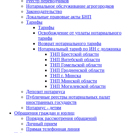
Реестр переводчиков
Нотариальное обслуживание агрогородков
Законодательство
Локальные правовые акты БНП
Тарифы
Тарифы
Освобождение от уплаты нотариального
тарифа
Возврат нотариального тарифа
Нотариальный тариф по ИН с должника
ТНП Брестской области
ТНП Витебской области
ТНП Гомельской области
ТНП Гродненской области
ТНП г. Минска
ТНП Минской области
ТНП Могилевской области
Депозит нотариуса
Публичные реестры нотариальных палат
иностранных государств
Нотариус - детям
Обращения граждан и юрлиц
Порядок рассмотрения обращений
Личный прием
Прямая телефонная линия