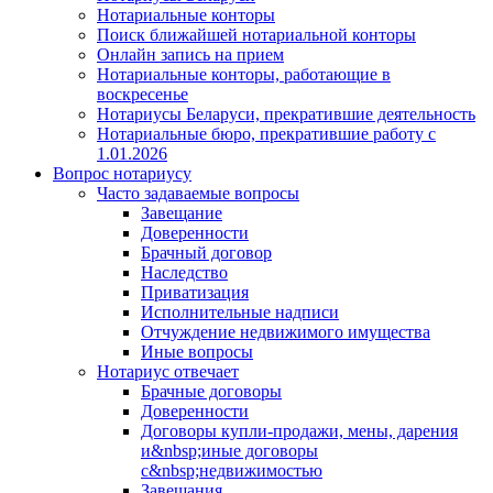
Нотариальные конторы
Поиск ближайшей нотариальной конторы
Онлайн запись на прием
Нотариальные конторы, работающие в
воскресенье
Нотариусы Беларуси, прекратившие деятельность
Нотариальные бюро, прекратившие работу с
1.01.2026
Вопрос нотариусу
Часто задаваемые вопросы
Завещание
Доверенности
Брачный договор
Наследство
Приватизация
Исполнительные надписи
Отчуждение недвижимого имущества
Иные вопросы
Нотариус отвечает
Брачные договоры
Доверенности
Договоры купли-продажи, мены, дарения
и&nbsp;иные договоры
с&nbsp;недвижимостью
Завещания