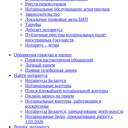
Реестр переводчиков
Нотариальное обслуживание агрогородков
Законодательство
Локальные правовые акты БНП
Тарифы
Депозит нотариуса
Публичные реестры нотариальных палат
иностранных государств
Нотариус - детям
Обращения граждан и юрлиц
Порядок рассмотрения обращений
Личный прием
Прямая телефонная линия
Найти нотариуса
Нотариусы Беларуси
Нотариальные конторы
Поиск ближайшей нотариальной конторы
Онлайн запись на прием
Нотариальные конторы, работающие в
воскресенье
Нотариусы Беларуси, прекратившие деятельность
Нотариальные бюро, прекратившие работу с
1.01.2026
Вопрос нотариусу