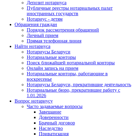
Депозит нотариуса
Публичные реестры нотариальных палат
иностранных государств
Нотариус - детям
Обращения граждан
Порядок рассмотрения обращений
Личный прием
Прямая телефонная линия
Найти нотариуса
Нотариусы Беларуси
Нотариальные конторы
Поиск ближайшей нотариальной конторы
Онлайн запись на прием
Нотариальные конторы, работающие в
воскресенье
Нотариусы Беларуси, прекратившие деятельность
Нотариальные бюро, прекратившие работу с
1.01.2026
Вопрос нотариусу
Часто задаваемые вопросы
Завещание
Доверенности
Брачный договор
Наследство
Приватизация