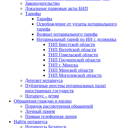
Законодательство
Локальные правовые акты БНП
Тарифы
Тарифы
Освобождение от уплаты нотариального
тарифа
Возврат нотариального тарифа
Нотариальный тариф по ИН с должника
ТНП Брестской области
ТНП Витебской области
ТНП Гомельской области
ТНП Гродненской области
ТНП г. Минска
ТНП Минской области
ТНП Могилевской области
Депозит нотариуса
Публичные реестры нотариальных палат
иностранных государств
Нотариус - детям
Обращения граждан и юрлиц
Порядок рассмотрения обращений
Личный прием
Прямая телефонная линия
Найти нотариуса
Нотариусы Беларуси