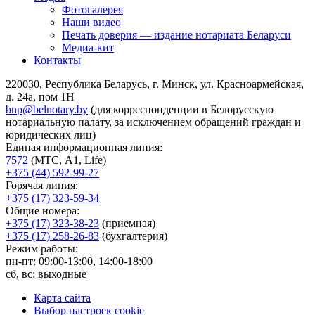
Фотогалерея
Наши видео
Печать доверия — издание нотариата Беларуси
Медиа-кит
Контакты
220030, Республика Беларусь, г. Минск, ул. Красноармейская,
д. 24а, пом 1Н
bnp@belnotary.by
(для корреспонденции в Белорусскую
нотариальную палату, за исключением обращений граждан и
юридических лиц)
Единая информационная линия:
7572
(МТС, A1, Life)
+375 (44) 592-99-27
Горячая линия:
+375 (17) 323-59-34
Общие номера:
+375 (17) 323-38-23
(приемная)
+375 (17) 258-26-83
(бухгалтерия)
Режим работы:
пн-пт: 09:00-13:00, 14:00-18:00
сб, вс: выходные
Карта сайта
Выбор настроек cookie