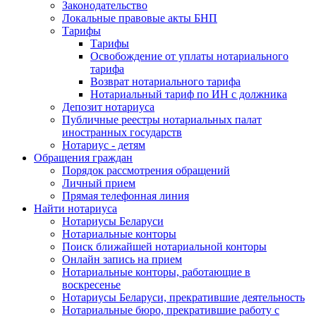
Законодательство
Локальные правовые акты БНП
Тарифы
Тарифы
Освобождение от уплаты нотариального
тарифа
Возврат нотариального тарифа
Нотариальный тариф по ИН с должника
Депозит нотариуса
Публичные реестры нотариальных палат
иностранных государств
Нотариус - детям
Обращения граждан
Порядок рассмотрения обращений
Личный прием
Прямая телефонная линия
Найти нотариуса
Нотариусы Беларуси
Нотариальные конторы
Поиск ближайшей нотариальной конторы
Онлайн запись на прием
Нотариальные конторы, работающие в
воскресенье
Нотариусы Беларуси, прекратившие деятельность
Нотариальные бюро, прекратившие работу с