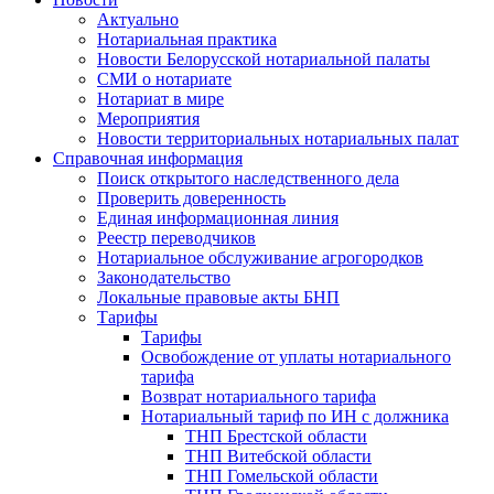
Актуально
Нотариальная практика
Новости Белорусской нотариальной палаты
СМИ о нотариате
Нотариат в мире
Мероприятия
Новости территориальных нотариальных палат
Справочная информация
Поиск открытого наследственного дела
Проверить доверенность
Единая информационная линия
Реестр переводчиков
Нотариальное обслуживание агрогородков
Законодательство
Локальные правовые акты БНП
Тарифы
Тарифы
Освобождение от уплаты нотариального
тарифа
Возврат нотариального тарифа
Нотариальный тариф по ИН с должника
ТНП Брестской области
ТНП Витебской области
ТНП Гомельской области