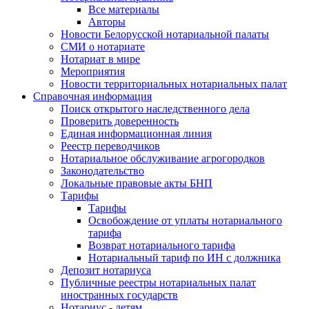
Все материалы
Авторы
Новости Белорусской нотариальной палаты
СМИ о нотариате
Нотариат в мире
Мероприятия
Новости территориальных нотариальных палат
Справочная информация
Поиск открытого наследственного дела
Проверить доверенность
Единая информационная линия
Реестр переводчиков
Нотариальное обслуживание агрогородков
Законодательство
Локальные правовые акты БНП
Тарифы
Тарифы
Освобождение от уплаты нотариального
тарифа
Возврат нотариального тарифа
Нотариальный тариф по ИН с должника
Депозит нотариуса
Публичные реестры нотариальных палат
иностранных государств
Нотариус - детям