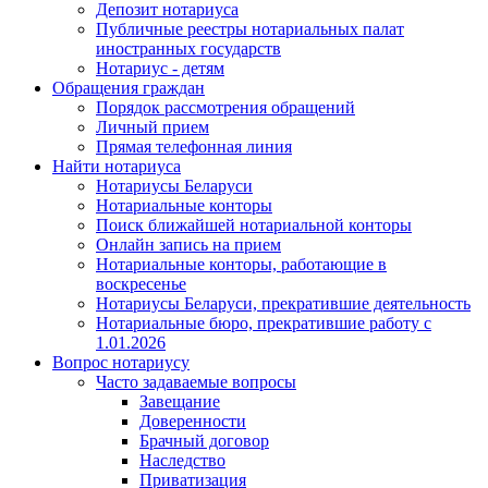
Депозит нотариуса
Публичные реестры нотариальных палат
иностранных государств
Нотариус - детям
Обращения граждан
Порядок рассмотрения обращений
Личный прием
Прямая телефонная линия
Найти нотариуса
Нотариусы Беларуси
Нотариальные конторы
Поиск ближайшей нотариальной конторы
Онлайн запись на прием
Нотариальные конторы, работающие в
воскресенье
Нотариусы Беларуси, прекратившие деятельность
Нотариальные бюро, прекратившие работу с
1.01.2026
Вопрос нотариусу
Часто задаваемые вопросы
Завещание
Доверенности
Брачный договор
Наследство
Приватизация