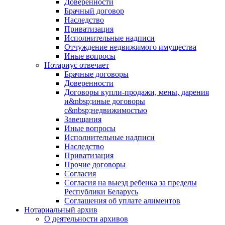
Доверенности
Брачный договор
Наследство
Приватизация
Исполнительные надписи
Отчуждение недвижимого имущества
Иные вопросы
Нотариус отвечает
Брачные договоры
Доверенности
Договоры купли-продажи, мены, дарения
и&nbsp;иные договоры
с&nbsp;недвижимостью
Завещания
Иные вопросы
Исполнительные надписи
Наследство
Приватизация
Прочие договоры
Согласия
Согласия на выезд ребенка за пределы
Республики Беларусь
Соглашения об уплате алиментов
Нотариальный архив
О деятельности архивов