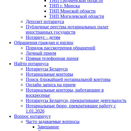
ТНП Гродненской области
ТНП г. Минска
ТНП Минской области
ТНП Могилевской области
Депозит нотариуса
Публичные реестры нотариальных палат
иностранных государств
Нотариус - детям
Обращения граждан и юрлиц
Порядок рассмотрения обращений
Личный прием
Прямая телефонная линия
Найти нотариуса
Нотариусы Беларуси
Нотариальные конторы
Поиск ближайшей нотариальной конторы
Онлайн запись на прием
Нотариальные конторы, работающие в
воскресенье
Нотариусы Беларуси, прекратившие деятельность
Нотариальные бюро, прекратившие работу с
1.01.2026
Вопрос нотариусу
Часто задаваемые вопросы
Завещание