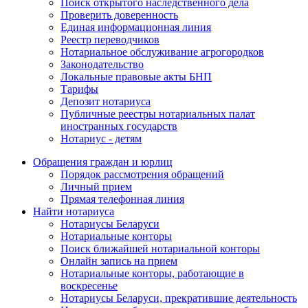
Поиск открытого наследственного дела
Проверить доверенность
Единая информационная линия
Реестр переводчиков
Нотариальное обслуживание агрогородков
Законодательство
Локальные правовые акты БНП
Тарифы
Депозит нотариуса
Публичные реестры нотариальных палат
иностранных государств
Нотариус - детям
Обращения граждан и юрлиц
Порядок рассмотрения обращений
Личный прием
Прямая телефонная линия
Найти нотариуса
Нотариусы Беларуси
Нотариальные конторы
Поиск ближайшей нотариальной конторы
Онлайн запись на прием
Нотариальные конторы, работающие в
воскресенье
Нотариусы Беларуси, прекратившие деятельность