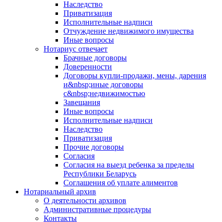
Наследство
Приватизация
Исполнительные надписи
Отчуждение недвижимого имущества
Иные вопросы
Нотариус отвечает
Брачные договоры
Доверенности
Договоры купли-продажи, мены, дарения
и&nbsp;иные договоры
с&nbsp;недвижимостью
Завещания
Иные вопросы
Исполнительные надписи
Наследство
Приватизация
Прочие договоры
Согласия
Согласия на выезд ребенка за пределы
Республики Беларусь
Соглашения об уплате алиментов
Нотариальный архив
О деятельности архивов
Административные процедуры
Контакты