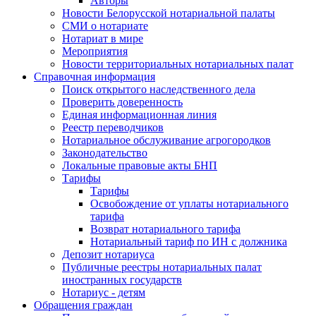
Авторы
Новости Белорусской нотариальной палаты
СМИ о нотариате
Нотариат в мире
Мероприятия
Новости территориальных нотариальных палат
Справочная информация
Поиск открытого наследственного дела
Проверить доверенность
Единая информационная линия
Реестр переводчиков
Нотариальное обслуживание агрогородков
Законодательство
Локальные правовые акты БНП
Тарифы
Тарифы
Освобождение от уплаты нотариального
тарифа
Возврат нотариального тарифа
Нотариальный тариф по ИН с должника
Депозит нотариуса
Публичные реестры нотариальных палат
иностранных государств
Нотариус - детям
Обращения граждан