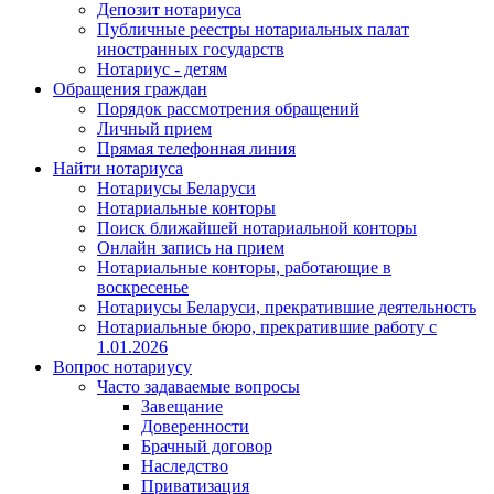
Депозит нотариуса
Публичные реестры нотариальных палат
иностранных государств
Нотариус - детям
Обращения граждан
Порядок рассмотрения обращений
Личный прием
Прямая телефонная линия
Найти нотариуса
Нотариусы Беларуси
Нотариальные конторы
Поиск ближайшей нотариальной конторы
Онлайн запись на прием
Нотариальные конторы, работающие в
воскресенье
Нотариусы Беларуси, прекратившие деятельность
Нотариальные бюро, прекратившие работу с
1.01.2026
Вопрос нотариусу
Часто задаваемые вопросы
Завещание
Доверенности
Брачный договор
Наследство
Приватизация