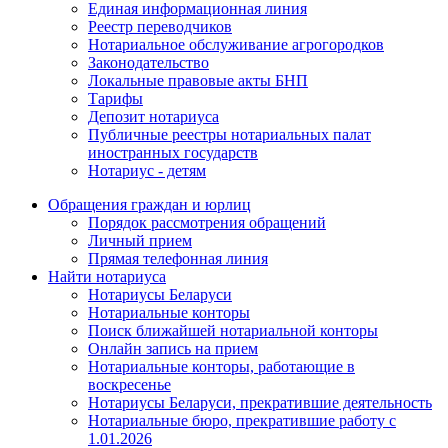
Единая информационная линия
Реестр переводчиков
Нотариальное обслуживание агрогородков
Законодательство
Локальные правовые акты БНП
Тарифы
Депозит нотариуса
Публичные реестры нотариальных палат
иностранных государств
Нотариус - детям
Обращения граждан и юрлиц
Порядок рассмотрения обращений
Личный прием
Прямая телефонная линия
Найти нотариуса
Нотариусы Беларуси
Нотариальные конторы
Поиск ближайшей нотариальной конторы
Онлайн запись на прием
Нотариальные конторы, работающие в
воскресенье
Нотариусы Беларуси, прекратившие деятельность
Нотариальные бюро, прекратившие работу с
1.01.2026