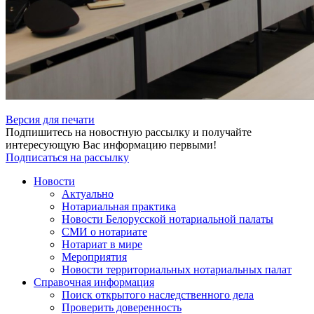
Версия для печати
Подпишитесь на новостную рассылку и получайте
интересующую Вас информацию первыми!
Подписаться на рассылку
Новости
Актуально
Нотариальная практика
Новости Белорусской нотариальной палаты
СМИ о нотариате
Нотариат в мире
Мероприятия
Новости территориальных нотариальных палат
Справочная информация
Поиск открытого наследственного дела
Проверить доверенность