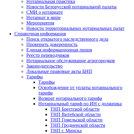
Нотариальная практика
Новости Белорусской нотариальной палаты
СМИ о нотариате
Нотариат в мире
Мероприятия
Новости территориальных нотариальных палат
Справочная информация
Поиск открытого наследственного дела
Проверить доверенность
Единая информационная линия
Реестр переводчиков
Нотариальное обслуживание агрогородков
Законодательство
Локальные правовые акты БНП
Тарифы
Тарифы
Освобождение от уплаты нотариального
тарифа
Возврат нотариального тарифа
Нотариальный тариф по ИН с должника
ТНП Брестской области
ТНП Витебской области
ТНП Гомельской области
ТНП Гродненской области
ТНП г. Минска