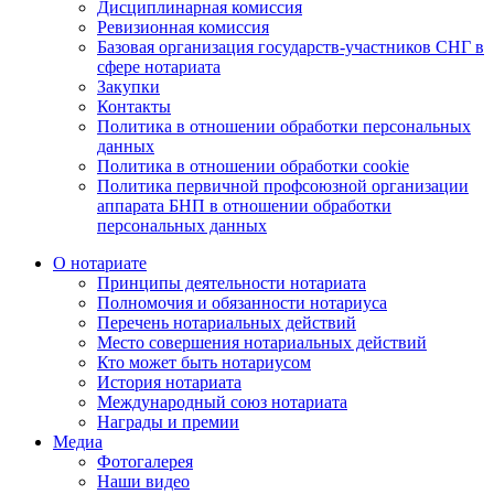
Дисциплинарная комиссия
Ревизионная комиссия
Базовая организация государств-участников СНГ в
сфере нотариата
Закупки
Контакты
Политика в отношении обработки персональных
данных
Политика в отношении обработки cookie
Политика первичной профсоюзной организации
аппарата БНП в отношении обработки
персональных данных
О нотариате
Принципы деятельности нотариата
Полномочия и обязанности нотариуса
Перечень нотариальных действий
Место совершения нотариальных действий
Кто может быть нотариусом
История нотариата
Международный союз нотариата
Награды и премии
Медиа
Фотогалерея
Наши видео