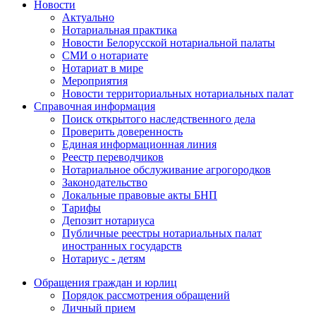
Новости
Актуально
Нотариальная практика
Новости Белорусской нотариальной палаты
СМИ о нотариате
Нотариат в мире
Мероприятия
Новости территориальных нотариальных палат
Справочная информация
Поиск открытого наследственного дела
Проверить доверенность
Единая информационная линия
Реестр переводчиков
Нотариальное обслуживание агрогородков
Законодательство
Локальные правовые акты БНП
Тарифы
Депозит нотариуса
Публичные реестры нотариальных палат
иностранных государств
Нотариус - детям
Обращения граждан и юрлиц
Порядок рассмотрения обращений
Личный прием